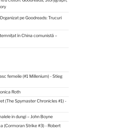
ory
 Organizat pe Goodreads: Trucuri
ntemnițat în China comunistă –
asc femeile (#1 Millenium) - Stieg
ronica Roth
et (The Spymaster Chronicles #1) -
malele in dungi – John Boyne
a (Cormoran Strike #3) - Robert