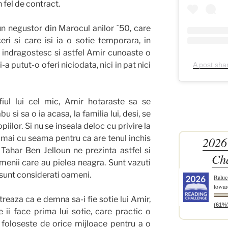
n fel de contract.
 un negustor din Marocul anilor ´50, care
eri si care isi ia o sotie temporara, in
 indragostesc si astfel Amir cunoaste o
-a putut-o oferi niciodata, nici in pat nici
A post sha
iul lui cel mic, Amir hotaraste sa se
 si sa o ia acasa, la familia lui, desi, se
opiilor. Si nu se inseala deloc cu privire la
a, mai cu seama pentru ca are tenul inchis
2026
. Tahar Ben Jelloun ne prezinta astfel si
Ch
amenii care au pielea neagra. Sunt vazuti
n sunt considerati oameni.
Raluc
towar
eaza ca e demna sa-i fie sotie lui Amir,
(61%
 ii face prima lui sotie, care practic o
 foloseste de orice mijloace pentru a o