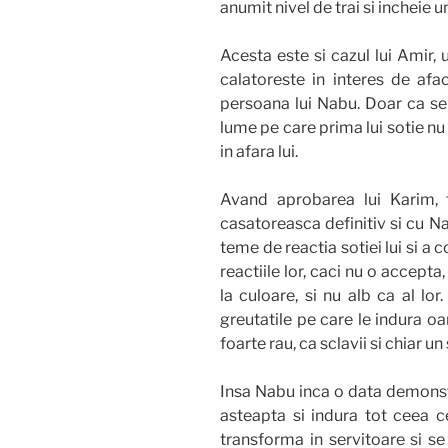
anumit nivel de trai si incheie u
Acesta este si cazul lui Amir,
calatoreste in interes de afac
persoana lui Nabu. Doar ca se
lume pe care prima lui sotie nu i
in afara lui.
Avand aprobarea lui Karim, f
casatoreasca definitiv si cu Nabu
teme de reactia sotiei lui si a c
reactiile lor, caci nu o accept
la culoare, si nu alb ca al lor
greutatile pe care le indura o
foarte rau, ca sclavii si chiar u
Insa Nabu inca o data demonstr
asteapta si indura tot ceea ce
transforma in servitoare si se