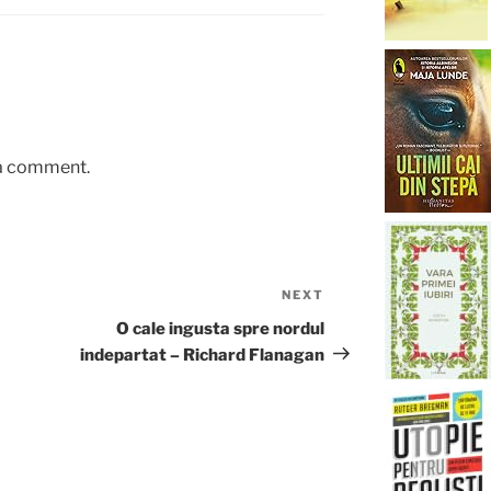
 a comment.
NEXT
Next
Post
O cale ingusta spre nordul
indepartat – Richard Flanagan