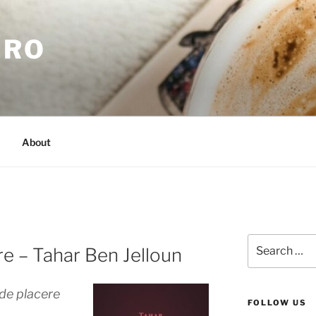
.RO
About
Search
re – Tahar Ben Jelloun
for:
de placere
FOLLOW US