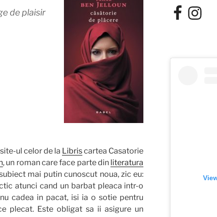
Facebook
Instagra
e de plaisir
ite-ul celor de la
Libris
cartea Casatorie
n
, un roman care face parte din
literatura
 subiect mai putin cunoscut noua, zic eu:
View
actic atunci cand un barbat pleaca intr-o
 nu cadea in pacat, isi ia o sotie pentru
 plecat. Este obligat sa ii asigure un