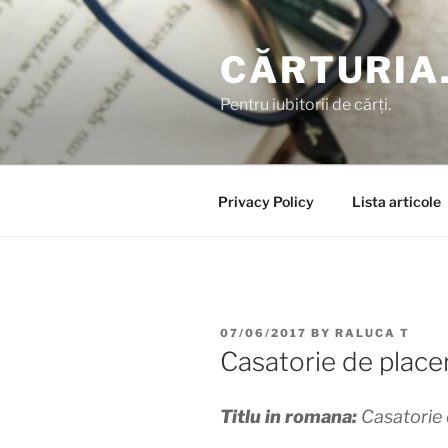
Skip
to
CĂRTURIA
content
Pentru iubitorii de cărți.
Privacy Policy
Lista articole
POSTED
07/06/2017
BY
RALUCA T
ON
Casatorie de place
Titlu in romana:
Casatorie 