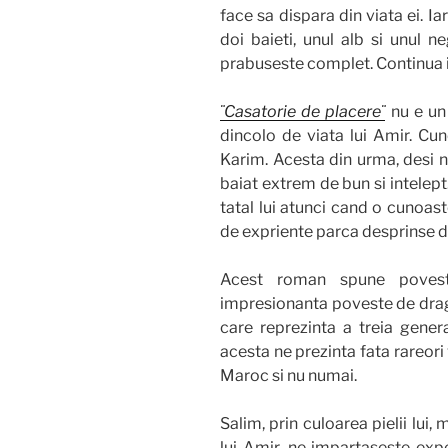
face sa dispara din viata ei. I
doi baieti, unul alb si unul n
prabuseste complet. Continua i
¨Casatorie de placere¨
nu e un 
dincolo de viata lui Amir. Cuno
Karim. Acesta din urma, desi 
baiat extrem de bun si intelept
tatal lui atunci cand o cunoas
de expriente parca desprinse d
Acest roman spune poveste
impresionanta poveste de drago
care reprezinta a treia genera
acesta ne prezinta fata rareori
Maroc si nu numai.
Salim, prin culoarea pielii lui, 
lui Amir, ne impartaseste exp