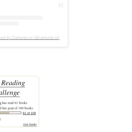
red by Carturia.ro (@carturia.ro)
 Reading
allenge
a
has read 61 books
d her goal of 100 books.
61 of 100
)
view books