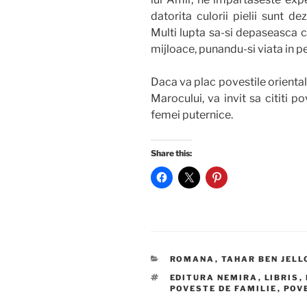
datorita culorii pielii sunt de
Multi lupta sa-si depaseasca c
mijloace, punandu-si viata in per
Daca va plac povestile orientale
Marocului, va invit sa cititi p
femei puternice.
Share this:
CATEGORIES
ROMANA
,
TAHAR BEN JELL
TAGS
EDITURA NEMIRA
,
LIBRIS
,
POVESTE DE FAMILIE
,
POV