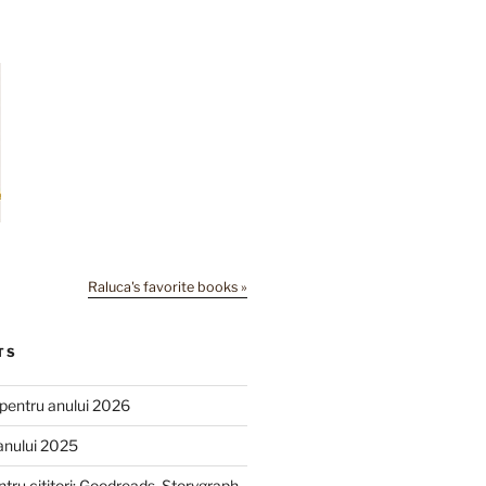
Raluca's favorite books »
TS
e pentru anului 2026
anului 2025
ntru cititori: Goodreads, Storygraph,