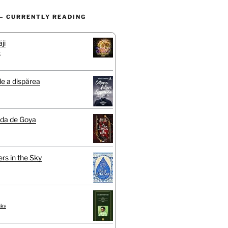
– CURRENTLY READING
ji
t
de a dispărea
ada de Goya
rs in the Sky
sky