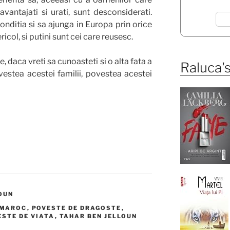
zavantajati si urati, sunt desconsiderati.
onditia si sa ajunga in Europa prin orice
icol, si putini sunt cei care reusesc.
, daca vreti sa cunoasteti si o alta fata a
Raluca's
ovestea acestei familii, povestea acestei
OUN
MAROC
,
POVESTE DE DRAGOSTE
,
ESTE DE VIATA
,
TAHAR BEN JELLOUN