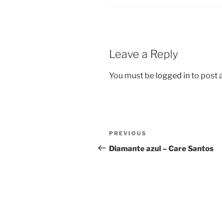
Leave a Reply
You must be
logged in
to post
Post
Previous
PREVIOUS
navigation
Post
Diamante azul – Care Santos