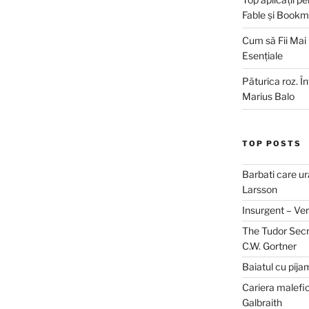
Fable și Bookm
Cum să Fii Mai
Esențiale
Păturica roz. Î
Marius Balo
TOP POSTS
Barbati care ur
Larsson
Insurgent – Ve
The Tudor Secr
C.W. Gortner
Baiatul cu pija
Cariera malefic
Galbraith