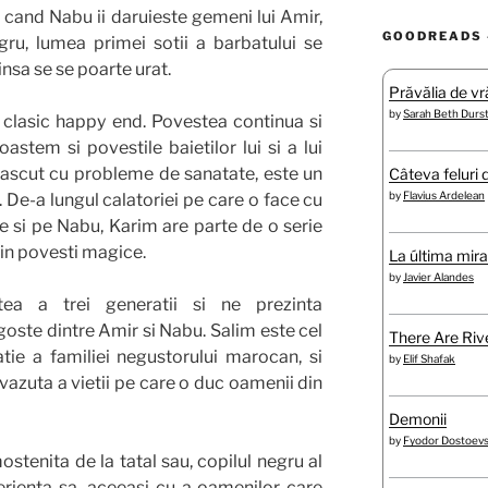
ar cand Nabu ii daruieste gemeni lui Amir,
GOODREADS 
egru, lumea primei sotii a barbatului se
nsa se se poarte urat.
Prăvălia de vră
by
Sarah Beth Durs
clasic happy end. Povestea continua si
astem si povestile baietilor lui si a lui
nascut cu probleme de sanatate, este un
Câteva feluri 
by
Flavius Ardelean
. De-a lungul calatoriei pe care o face cu
te si pe Nabu, Karim are parte de o serie
in povesti magice.
La última mir
by
Javier Alandes
a a trei generatii si ne prezinta
ste dintre Amir si Nabu. Salim este cel
There Are Rive
tie a familiei negustorului marocan, si
by
Elif Shafak
 vazuta a vietii pe care o duc oamenii din
Demonii
by
Fyodor Dostoev
mostenita de la tatal sau, copilul negru al
erienta sa, aceeasi cu a oamenilor care