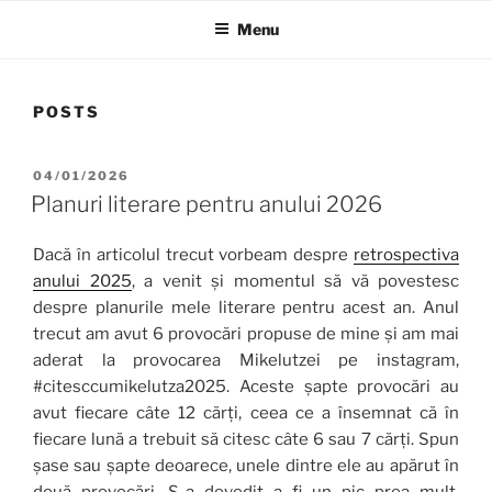
Menu
POSTS
POSTED
04/01/2026
ON
Planuri literare pentru anului 2026
Dacă în articolul trecut vorbeam despre
retrospectiva
anului 2025
, a venit și momentul să vă povestesc
despre planurile mele literare pentru acest an. Anul
trecut am avut 6 provocări propuse de mine și am mai
aderat la provocarea Mikelutzei pe instagram,
#citesccumikelutza2025. Aceste șapte provocări au
avut fiecare câte 12 cărți, ceea ce a însemnat că în
fiecare lună a trebuit să citesc câte 6 sau 7 cărți. Spun
șase sau șapte deoarece, unele dintre ele au apărut în
două provocări. S-a dovedit a fi un pic prea mult,