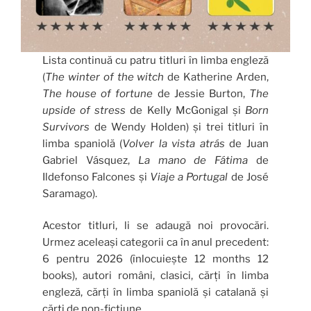
Lista continuă cu patru titluri în limba engleză
(
The winter of the witch
de Katherine Arden,
The house of fortune
de Jessie Burton,
The
upside of stress
de Kelly McGonigal și
Born
Survivors
de Wendy Holden) și trei titluri în
limba spaniolă (
Volver la vista atrás
de Juan
Gabriel Vásquez,
La mano de Fátima
de
Ildefonso Falcones și
Viaje a Portugal
de José
Saramago).
Acestor titluri, li se adaugă noi provocări.
Urmez aceleași categorii ca în anul precedent:
6 pentru 2026 (înlocuiește 12 months 12
books), autori români, clasici, cărți în limba
engleză, cărți în limba spaniolă și catalană și
cărți de non-ficțiune.