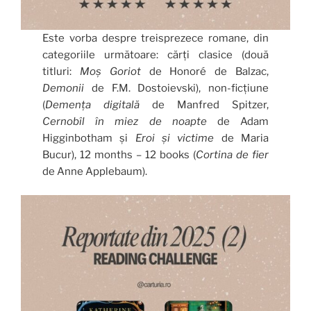
Este vorba despre treisprezece romane, din
categoriile următoare: cărți clasice (două
titluri:
Moș Goriot
de Honoré de Balzac,
Demonii
de F.M. Dostoievski), non-ficțiune
(
Demența digitală
de Manfred Spitzer,
Cernobîl în miez de noapte
de Adam
Higginbotham și
Eroi și victime
de Maria
Bucur), 12 months – 12 books (
Cortina de fier
de Anne Applebaum).