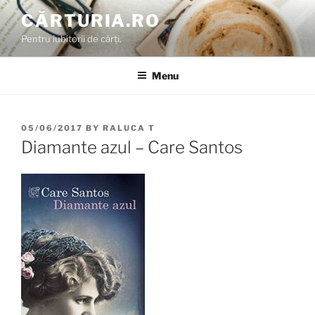
Skip
CĂRTURIA.RO
to
Pentru iubitorii de cărți.
content
Menu
POSTED
05/06/2017
BY
RALUCA T
ON
Diamante azul – Care Santos