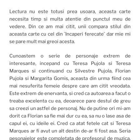
Lectura nu este totusi prea usoara, aceasta carte
necesita timp si multa atentie din punctul meu de
vedere. Din ce am mai citit, unii compara stilul din
aceasta carte cu cel din ¨Incaperi ferecate¨ dar mie mi
se pare mult mai greoi acesta.
Cunoastem o serie de personaje extrem de
interesante, incepand cu Teresa Pujola si Teresa
Marques si continuand cu Silvestre Pujola, Florian
Pujola si Margarita Gomis, aceasta din urma fiind cea
mai nesuferita femeie despre care am citit vreodata.
Este extrem de enervanta, si cred ca autoarea a facut o
treaba excelenta cu ea, deoarece pare destul de greu
sa creezi un astfel de personaj. Nu de putine ori mi-am
dorit ca Florian sa fie mai dur cu ea, sa nu o lase asa de
capul ei, cu ideile ei. Cred ca atat fetele cat si Teresa
Marques ar fi avut un alt destin de-ar fi fost asa. Seria
pesonajelor este completata de profesorul de muzica,