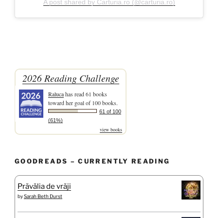
A post shared by Carturia.ro (@carturia.ro)
2026 Reading Challenge
Raluca
has read 61 books
toward her goal of 100 books.
61 of 100
(61%)
view books
GOODREADS – CURRENTLY READING
Prăvălia de vrăji
by
Sarah Beth Durst