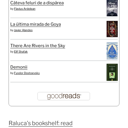
Câteva feluri de a dispărea
by
Flavius Ardelean
La última mirada de Goya
by
Javier Alandes
There Are Rivers in the Sky
by
Elif Shafak
Demonii
by
Fyodor Dostoevsky
Raluca's bookshelf: read