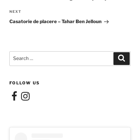
Next
NEXT
Post
Casatorie de placere – Tahar Ben Jelloun
Search
Search
for:
FOLLOW US
Facebook
Instagram