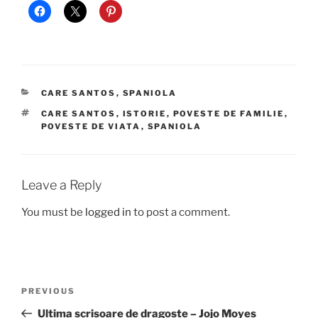
CATEGORIES
CARE SANTOS
,
SPANIOLA
TAGS
CARE SANTOS
,
ISTORIE
,
POVESTE DE FAMILIE
,
POVESTE DE VIATA
,
SPANIOLA
Leave a Reply
You must be
logged in
to post a comment.
Post
Previous
PREVIOUS
navigation
Post
Ultima scrisoare de dragoste – Jojo Moyes