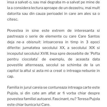
insa a salvat-o, sau mai degraba m-a salvat pe mine de
la a considera lectura aproape de un dezastru, mai mult
datorita sau din cauza perioadei in care am ales sa o
citesc.
Povestea in sine este extrem de interesanta si
pastreaza o serie de elemente cu care Care Santos
deja ne-a obisnuit: intoarcerea in timp in 3 epoci
diferite: jumatatea secolului XX, a secolului XIX si
inceputul secolului XVIII. Insa spre deosebite de ¨Pofta
pentru ciocolata¨ de exemplu, de aceasta data
povestile alterneaza, secolul se schimba de la un
capitol la altul si asta mi-a creat o intreaga nebunie in
cap.
Familia in jurul careia se contureaza intreaga carte este
Pujola, si din cate am aflat ar fi vorba chiar despre
povestea familiei autoarei. Fascinant, nu? Teresa Pujola
este chiar bunica lui Care.