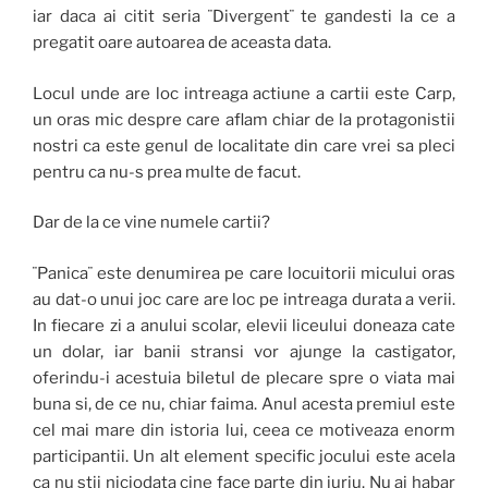
iar daca ai citit seria ¨Divergent¨ te gandesti la ce a
pregatit oare autoarea de aceasta data.
Locul unde are loc intreaga actiune a cartii este Carp,
un oras mic despre care aflam chiar de la protagonistii
nostri ca este genul de localitate din care vrei sa pleci
pentru ca nu-s prea multe de facut.
Dar de la ce vine numele cartii?
¨Panica¨ este denumirea pe care locuitorii micului oras
au dat-o unui joc care are loc pe intreaga durata a verii.
In fiecare zi a anului scolar, elevii liceului doneaza cate
un dolar, iar banii stransi vor ajunge la castigator,
oferindu-i acestuia biletul de plecare spre o viata mai
buna si, de ce nu, chiar faima. Anul acesta premiul este
cel mai mare din istoria lui, ceea ce motiveaza enorm
participantii. Un alt element specific jocului este acela
ca nu stii niciodata cine face parte din juriu. Nu ai habar