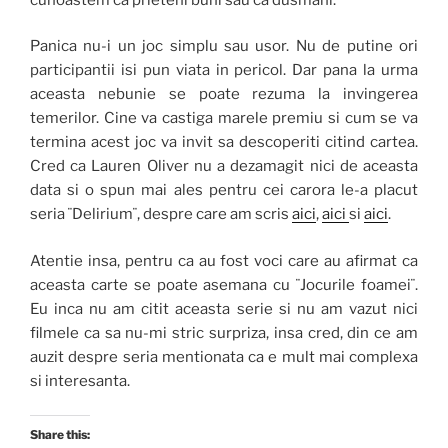
Panica nu-i un joc simplu sau usor. Nu de putine ori
participantii isi pun viata in pericol. Dar pana la urma
aceasta nebunie se poate rezuma la invingerea
temerilor. Cine va castiga marele premiu si cum se va
termina acest joc va invit sa descoperiti citind cartea.
Cred ca Lauren Oliver nu a dezamagit nici de aceasta
data si o spun mai ales pentru cei carora le-a placut
seria ¨Delirium¨, despre care am scris
aici
,
aici
si
aici
.
Atentie insa, pentru ca au fost voci care au afirmat ca
aceasta carte se poate asemana cu ¨Jocurile foamei¨.
Eu inca nu am citit aceasta serie si nu am vazut nici
filmele ca sa nu-mi stric surpriza, insa cred, din ce am
auzit despre seria mentionata ca e mult mai complexa
si interesanta.
Share this: