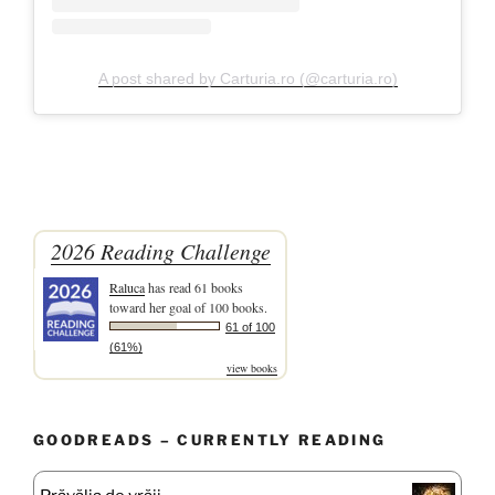
A post shared by Carturia.ro (@carturia.ro)
2026 Reading Challenge
Raluca
has read 61 books
toward her goal of 100 books.
61 of 100
(61%)
view books
GOODREADS – CURRENTLY READING