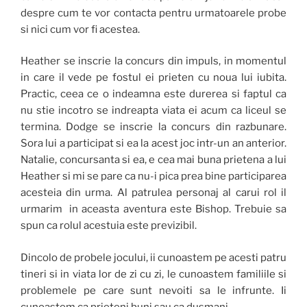
despre cum te vor contacta pentru urmatoarele probe
si nici cum vor fi acestea.
Heather se inscrie la concurs din impuls, in momentul
in care il vede pe fostul ei prieten cu noua lui iubita.
Practic, ceea ce o indeamna este durerea si faptul ca
nu stie incotro se indreapta viata ei acum ca liceul se
termina. Dodge se inscrie la concurs din razbunare.
Sora lui a participat si ea la acest joc intr-un an anterior.
Natalie, concursanta si ea, e cea mai buna prietena a lui
Heather si mi se pare ca nu-i pica prea bine participarea
acesteia din urma. Al patrulea personaj al carui rol il
urmarim in aceasta aventura este Bishop. Trebuie sa
spun ca rolul acestuia este previzibil.
Dincolo de probele jocului, ii cunoastem pe acesti patru
tineri si in viata lor de zi cu zi, le cunoastem familiile si
problemele pe care sunt nevoiti sa le infrunte. Ii
cunoastem ca prieteni buni sau ca dusmani.