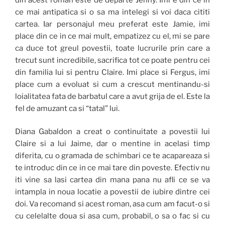
ce mai antipatica si o sa ma intelegi si voi daca cititi
cartea. Iar personajul meu preferat este Jamie, imi
place din ce in ce mai mult, empatizez cu el, mi se pare
ca duce tot greul povestii, toate lucrurile prin care a
trecut sunt incredibile, sacrifica tot ce poate pentru cei
din familia lui si pentru Claire. Imi place si Fergus, imi
place cum a evoluat si cum a crescut mentinandu-si
loialitatea fata de barbatul care a avut grija de el. Este la
fel de amuzant ca si “tatal” lui.
Diana Gabaldon a creat o continuitate a povestii lui
Claire si a lui Jaime, dar o mentine in acelasi timp
diferita, cu o gramada de schimbari ce te acapareaza si
te introduc din ce in ce mai tare din poveste. Efectiv nu
iti vine sa lasi cartea din mana pana nu afli ce se va
intampla in noua locatie a povestii de iubire dintre cei
doi. Va recomand si acest roman, asa cum am facut-o si
cu celelalte doua si asa cum, probabil, o sa o fac si cu