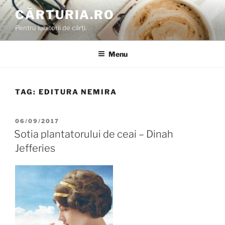
Skip
CĂRTURIA.RO
to
Pentru iubitorii de cărți.
content
Menu
TAG:
EDITURA NEMIRA
POSTED
06/09/2017
ON
Sotia plantatorului de ceai – Dinah
Jefferies