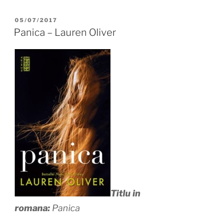
POSTED
05/07/2017
ON
Panica – Lauren Oliver
Titlu in
romana:
Panica