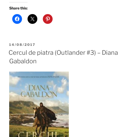
Share this:
POSTED
14/08/2017
ON
Cercul de piatra (Outlander #3) – Diana
Gabaldon