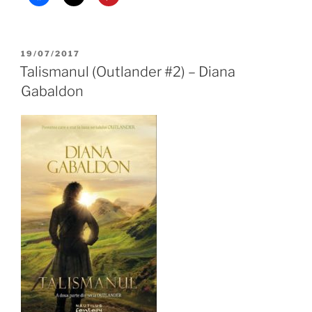
POSTED
19/07/2017
ON
Talismanul (Outlander #2) – Diana
Gabaldon