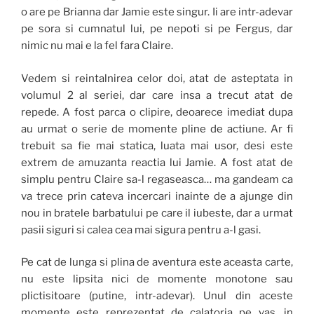
o are pe Brianna dar Jamie este singur. Ii are intr-adevar
pe sora si cumnatul lui, pe nepoti si pe Fergus, dar
nimic nu mai e la fel fara Claire.
Vedem si reintalnirea celor doi, atat de asteptata in
volumul 2 al seriei, dar care insa a trecut atat de
repede. A fost parca o clipire, deoarece imediat dupa
au urmat o serie de momente pline de actiune. Ar fi
trebuit sa fie mai statica, luata mai usor, desi este
extrem de amuzanta reactia lui Jamie. A fost atat de
simplu pentru Claire sa-l regaseasca… ma gandeam ca
va trece prin cateva incercari inainte de a ajunge din
nou in bratele barbatului pe care il iubeste, dar a urmat
pasii siguri si calea cea mai sigura pentru a-l gasi.
Pe cat de lunga si plina de aventura este aceasta carte,
nu este lipsita nici de momente monotone sau
plictisitoare (putine, intr-adevar). Unul din aceste
momente este reprezentat de calatoria pe vas, in