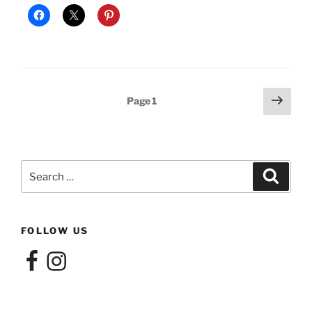
Posts
Next
Page
1
page
pagination
Search
Search
for:
FOLLOW US
Facebook
Instagram