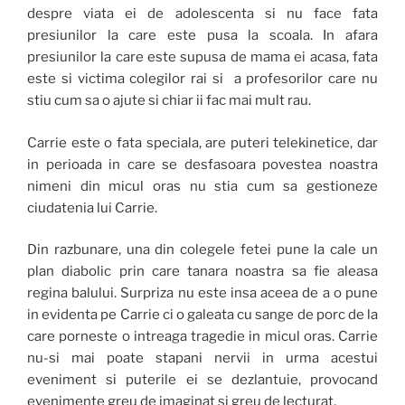
despre viata ei de adolescenta si nu face fata
presiunilor la care este pusa la scoala. In afara
presiunilor la care este supusa de mama ei acasa, fata
este si victima colegilor rai si a profesorilor care nu
stiu cum sa o ajute si chiar ii fac mai mult rau.
Carrie este o fata speciala, are puteri telekinetice, dar
in perioada in care se desfasoara povestea noastra
nimeni din micul oras nu stia cum sa gestioneze
ciudatenia lui Carrie.
Din razbunare, una din colegele fetei pune la cale un
plan diabolic prin care tanara noastra sa fie aleasa
regina balului. Surpriza nu este insa aceea de a o pune
in evidenta pe Carrie ci o galeata cu sange de porc de la
care porneste o intreaga tragedie in micul oras. Carrie
nu-si mai poate stapani nervii in urma acestui
eveniment si puterile ei se dezlantuie, provocand
evenimente greu de imaginat si greu de lecturat.