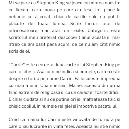
Mi se pare ca Stephen King se joaca cu mintea noastra
cu fiecare carte noua pe care o citesc. Imi place la
nebunie ce a creat, chiar de cartile sale nu pot fi
placute de toata lumea. Scrie lucruri atat de
infricosatoare, dar atat de reale. Categoric este
scriitorul meu preferat descoperit anul acesta si ma-
ntreb ce am pazit pana acum, de ce nu am citit nimic
scris de el.
“Carrie” este cea de-a doua carte a lui Stephen King pe
care o citesc. Asa cum ne indica si numele, cartea este
despre o fetita pe nume Carrie. Ea locuieste impreuna
cu mama ei in Chamberlain, Maine, aceasta din urma
fiind extrem de religioasa si cu un caracter foarte dificil.
E chiar ciudata si nu de putine ori isi maltrateaza fizic si
phisic copilul, in numele religiei si impotriva pacatului.
Cred ca mama lui Carrie este vinovata de turnura pe
care o iau lucrurile in viata fetei. Aceasta nu stie nimic