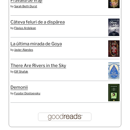
Prăvălia de vrăji
by
Sarah Beth Durst
Câteva feluri de a dispărea
by
Flavius Ardelean
La última mirada de Goya
by
Javier Alandes
There Are Rivers in the Sky
by
Elif Shafak
Demonii
by
Fyodor Dostoevsky