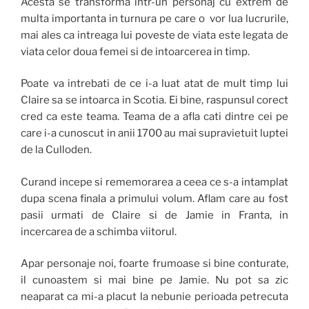
Acesta se transforma intr-un personaj cu extrem de
multa importanta in turnura pe care o vor lua lucrurile,
mai ales ca intreaga lui poveste de viata este legata de
viata celor doua femei si de intoarcerea in timp.
Poate va intrebati de ce i-a luat atat de mult timp lui
Claire sa se intoarca in Scotia. Ei bine, raspunsul corect
cred ca este teama. Teama de a afla cati dintre cei pe
care i-a cunoscut in anii 1700 au mai supravietuit luptei
de la Culloden.
Curand incepe si rememorarea a ceea ce s-a intamplat
dupa scena finala a primului volum. Aflam care au fost
pasii urmati de Claire si de Jamie in Franta, in
incercarea de a schimba viitorul.
Apar personaje noi, foarte frumoase si bine conturate,
il cunoastem si mai bine pe Jamie. Nu pot sa zic
neaparat ca mi-a placut la nebunie perioada petrecuta