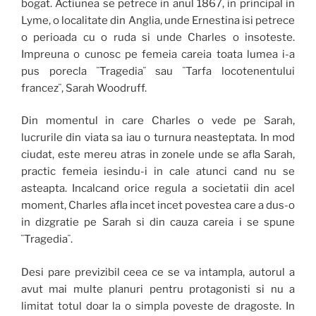
bogat. Actiunea se petrece in anul 1867, in principal in
Lyme, o localitate din Anglia, unde Ernestina isi petrece
o perioada cu o ruda si unde Charles o insoteste.
Impreuna o cunosc pe femeia careia toata lumea i-a
pus porecla ¨Tragedia¨ sau ¨Tarfa locotenentului
francez¨, Sarah Woodruff.
Din momentul in care Charles o vede pe Sarah,
lucrurile din viata sa iau o turnura neasteptata. In mod
ciudat, este mereu atras in zonele unde se afla Sarah,
practic femeia iesindu-i in cale atunci cand nu se
asteapta. Incalcand orice regula a societatii din acel
moment, Charles afla incet incet povestea care a dus-o
in dizgratie pe Sarah si din cauza careia i se spune
¨Tragedia¨.
Desi pare previzibil ceea ce se va intampla, autorul a
avut mai multe planuri pentru protagonisti si nu a
limitat totul doar la o simpla poveste de dragoste. In