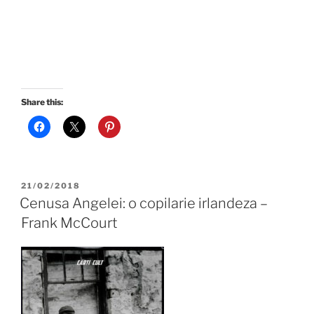
Share this:
POSTED
21/02/2018
ON
Cenusa Angelei: o copilarie irlandeza –
Frank McCourt