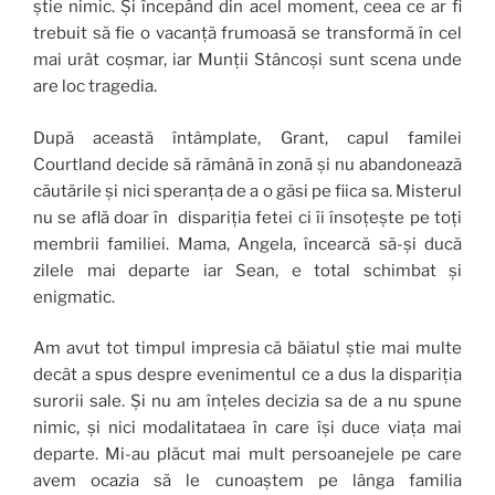
știe nimic. Și începând din acel moment, ceea ce ar fi
trebuit să fie o vacanță frumoasă se transformă în cel
mai urât coșmar, iar Munții Stâncoși sunt scena unde
are loc tragedia.
După această întâmplate, Grant, capul familei
Courtland decide să rămână în zonă și nu abandonează
căutările și nici speranța de a o găsi pe fiica sa. Misterul
nu se află doar în dispariția fetei ci îi însoțește pe toți
membrii familiei. Mama, Angela, încearcă să-și ducă
zilele mai departe iar Sean, e total schimbat și
enigmatic.
Am avut tot timpul impresia că băiatul știe mai multe
decât a spus despre evenimentul ce a dus la dispariția
surorii sale. Și nu am înțeles decizia sa de a nu spune
nimic, și nici modalitataea în care își duce viața mai
departe. Mi-au plăcut mai mult persoanejele pe care
avem ocazia să le cunoaștem pe lânga familia