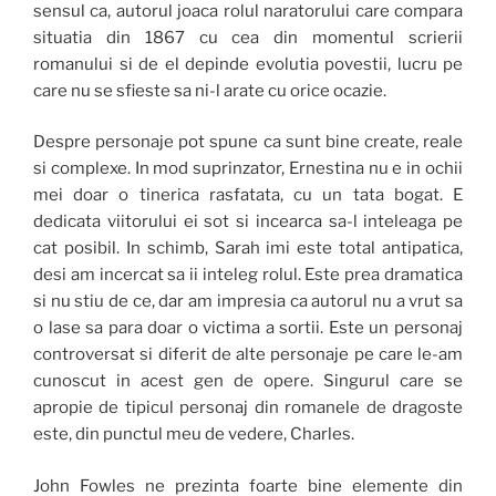
sensul ca, autorul joaca rolul naratorului care compara
situatia din 1867 cu cea din momentul scrierii
romanului si de el depinde evolutia povestii, lucru pe
care nu se sfieste sa ni-l arate cu orice ocazie.
Despre personaje pot spune ca sunt bine create, reale
si complexe. In mod suprinzator, Ernestina nu e in ochii
mei doar o tinerica rasfatata, cu un tata bogat. E
dedicata viitorului ei sot si incearca sa-l inteleaga pe
cat posibil. In schimb, Sarah imi este total antipatica,
desi am incercat sa ii inteleg rolul. Este prea dramatica
si nu stiu de ce, dar am impresia ca autorul nu a vrut sa
o lase sa para doar o victima a sortii. Este un personaj
controversat si diferit de alte personaje pe care le-am
cunoscut in acest gen de opere. Singurul care se
apropie de tipicul personaj din romanele de dragoste
este, din punctul meu de vedere, Charles.
John Fowles ne prezinta foarte bine elemente din