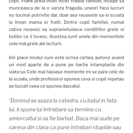
copii. Frank preia incet incet fraiele familiei, incepe sa
munceasca de la o varsta frageda, uneori face lucruri
nu tocmai potrivite dar, doar asa reuseste sa-si scoata
la liman mama si fratii. Dintre copii familiei, numai
cativa reusesc sa supravietuiasca conditiilor grele si
bolilor ce ii lovesc. Acestea sunt unele din momentele
cele mai grele ale lecturii.
Imi place modul cum este scrisa cartea, autorul avand
un mod aparte de a pune pe hartie intamplarile din
viata sa. Cele mai haioase momente mi se pare cele de
la scoala, unde profesorul spunea ceva si copii repetau
pe bucati ceea ce spunea dascalul.
¨Domnul se asaza la catedra, cu batul in fata
lui. Ii spune lui Intrebare sa termine cu
smiorcaitul si sa fie barbat. Daca mai aude pe
careva din clasa ca pune intrebari stupide sau