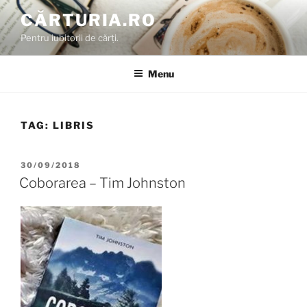
Skip
CĂRTURIA.RO
to
Pentru iubitorii de cărți.
content
Menu
TAG:
LIBRIS
POSTED
30/09/2018
ON
Coborarea – Tim Johnston