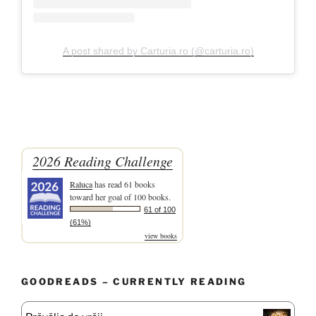
A post shared by Carturia.ro (@carturia.ro)
2026 Reading Challenge
Raluca
has read 61 books
toward her goal of 100 books.
61 of 100
(61%)
view books
GOODREADS – CURRENTLY READING