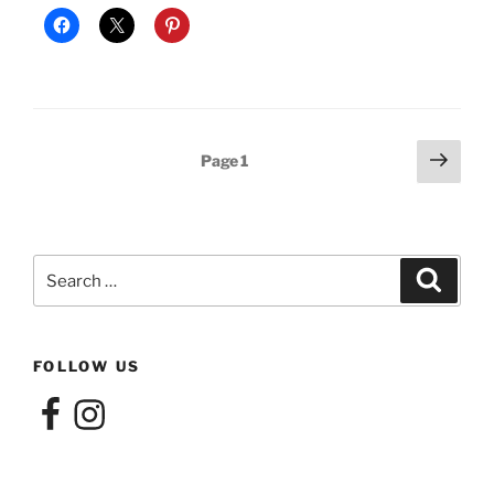
Posts
Next
Page
1
page
pagination
Search
Search
for:
FOLLOW US
Facebook
Instagram