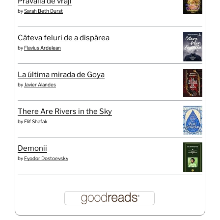
Prăvălia de vrăji
by
Sarah Beth Durst
Câteva feluri de a dispărea
by
Flavius Ardelean
La última mirada de Goya
by
Javier Alandes
There Are Rivers in the Sky
by
Elif Shafak
Demonii
by
Fyodor Dostoevsky