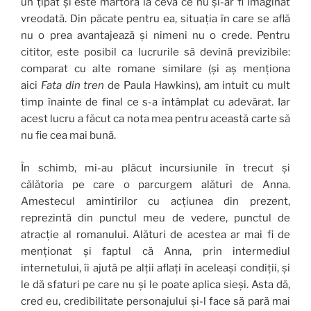
un țipăt și este martoră la ceva ce nu și-ar fi imaginat
vreodată. Din păcate pentru ea, situația în care se află
nu o prea avantajează și nimeni nu o crede. Pentru
cititor, este posibil ca lucrurile să devină previzibile:
comparat cu alte romane similare (și aș menționa
aici
Fata din tren
de Paula Hawkins), am intuit cu mult
timp înainte de final ce s-a întâmplat cu adevărat. Iar
acest lucru a făcut ca nota mea pentru această carte să
nu fie cea mai bună.
În schimb, mi-au plăcut incursiunile în trecut și
călătoria pe care o parcurgem alături de Anna.
Amestecul amintirilor cu acțiunea din prezent,
reprezintă din punctul meu de vedere, punctul de
atracție al romanului. Alături de acestea ar mai fi de
menționat și faptul că Anna, prin intermediul
internetului, îi ajută pe alții aflați în aceleași condiții, și
le dă sfaturi pe care nu și le poate aplica sieși. Asta dă,
cred eu, credibilitate personajului și-l face să pară mai