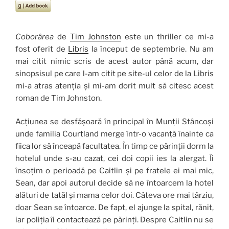
Coborârea
de
Tim Johnston
este un thriller ce mi-a
fost oferit de
Libris
la început de septembrie. Nu am
mai citit nimic scris de acest autor până acum, dar
sinopsisul pe care l-am citit pe site-ul celor de la Libris
mi-a atras atenția și mi-am dorit mult să citesc acest
roman de Tim Johnston.
Acțiunea se desfășoară în principal în Munții Stâncoși
unde familia Courtland merge într-o vacanță înainte ca
fiica lor să înceapă facultatea. În timp ce părinții dorm la
hotelul unde s-au cazat, cei doi copii ies la alergat. Îi
însoțim o perioadă pe Caitlin și pe fratele ei mai mic,
Sean, dar apoi autorul decide să ne întoarcem la hotel
alături de tatăl și mama celor doi. Câteva ore mai târziu,
doar Sean se întoarce. De fapt, el ajunge la spital, rănit,
iar poliția îi contactează pe părinți. Despre Caitlin nu se