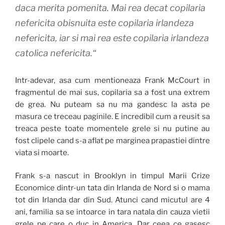
daca merita pomenita. Mai rea decat copilaria
nefericita obisnuita este copilaria irlandeza
nefericita, iar si mai rea este copilaria irlandeza
catolica nefericita.“
Intr-adevar, asa cum mentioneaza Frank McCourt in
fragmentul de mai sus, copilaria sa a fost una extrem
de grea. Nu puteam sa nu ma gandesc la asta pe
masura ce treceau paginile. E incredibil cum a reusit sa
treaca peste toate momentele grele si nu putine au
fost clipele cand s-a aflat pe marginea prapastiei dintre
viata si moarte.
Frank s-a nascut in Brooklyn in timpul Marii Crize
Economice dintr-un tata din Irlanda de Nord si o mama
tot din Irlanda dar din Sud. Atunci cand micutul are 4
ani, familia sa se intoarce in tara natala din cauza vietii
grele pe care o duc in America. Dar ceea ce gasesc