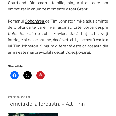
Courtland. Din cadrul familie, singurul cu care am
empatizat în anumite momente a fost Grant.
Romanul
Coborârea
de Tim Johnston mi-a adus aminte
de o altă carte care m-a fascinat. Este vorba despre
Colecționarul
de John Fowles. Dacă l-ați citit, veți
înțelege și de ce anume, dacă veți citi și această carte a
lui Tim Johnston. Singura diferență este că aceasta din
urmă este mai previzibilă decât
Colecționarul
.
Share this:
POSTED
29/08/2018
ON
Femeia de la fereastra – A.J. Finn