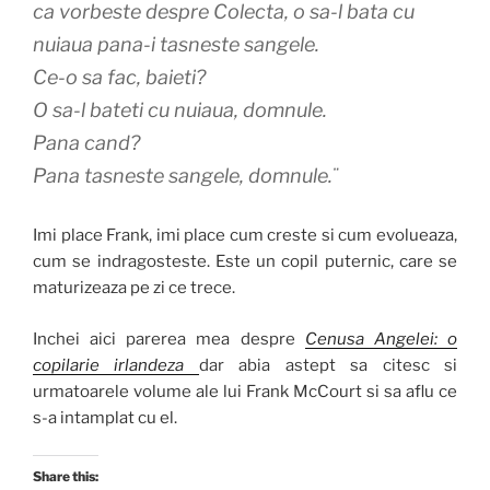
ca vorbeste despre Colecta, o sa-l bata cu
nuiaua pana-i tasneste sangele.
Ce-o sa fac, baieti?
O sa-l bateti cu nuiaua, domnule.
Pana cand?
Pana tasneste sangele, domnule.¨
Imi place Frank, imi place cum creste si cum evolueaza,
cum se indragosteste. Este un copil puternic, care se
maturizeaza pe zi ce trece.
Inchei aici parerea mea despre
Cenusa Angelei: o
copilarie irlandeza
dar abia astept sa citesc si
urmatoarele volume ale lui Frank McCourt si sa aflu ce
s-a intamplat cu el.
Share this: