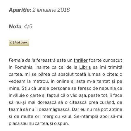
Apariție:
2 ianuarie 2018
Nota
: 4/5
Femeia de la fereastră
este un
thriller
foarte cunoscut
în România. Înainte ca cei de la
Libris
sa îmi trimită
cartea, mi se părea că absolut toată lumea o citea: o
vedeam la metrou, în online și asta m-a tentat și pe
mine. Știu că unele persoane se feresc de nebunia ce
învăluie o carte și faptul că o văd așa, peste tot, îi face
să nu-și mai dorească să o citească prea curând, de
teamă să nu îi dezamăgească. Dar eu nu mă pot abține
și de multe ori merg cu valul. Se-ntâmplă apoi să-mi
placă sau nu cartea, și o spun.