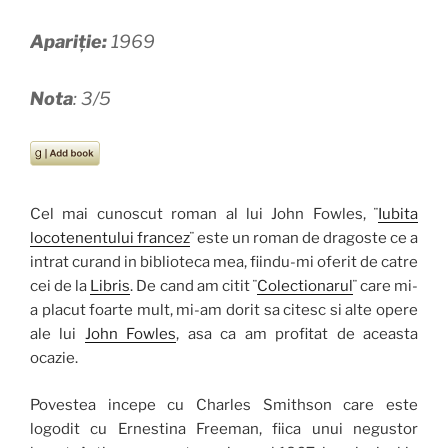
Apariție:
1969
Nota
: 3/5
Cel mai cunoscut roman al lui John Fowles, ¨
Iubita
locotenentului francez
¨ este un roman de dragoste ce a
intrat curand in biblioteca mea, fiindu-mi oferit de catre
cei de la
Libris
. De cand am citit ¨
Colectionarul
¨ care mi-
a placut foarte mult, mi-am dorit sa citesc si alte opere
ale lui
John Fowles
, asa ca am profitat de aceasta
ocazie.
Povestea incepe cu Charles Smithson care este
logodit cu Ernestina Freeman, fiica unui negustor