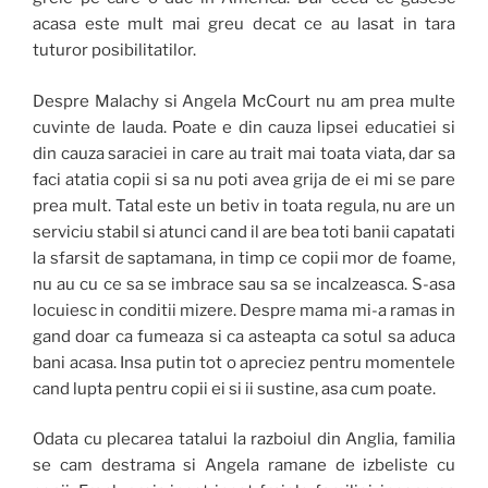
acasa este mult mai greu decat ce au lasat in tara
tuturor posibilitatilor.
Despre Malachy si Angela McCourt nu am prea multe
cuvinte de lauda. Poate e din cauza lipsei educatiei si
din cauza saraciei in care au trait mai toata viata, dar sa
faci atatia copii si sa nu poti avea grija de ei mi se pare
prea mult. Tatal este un betiv in toata regula, nu are un
serviciu stabil si atunci cand il are bea toti banii capatati
la sfarsit de saptamana, in timp ce copii mor de foame,
nu au cu ce sa se imbrace sau sa se incalzeasca. S-asa
locuiesc in conditii mizere. Despre mama mi-a ramas in
gand doar ca fumeaza si ca asteapta ca sotul sa aduca
bani acasa. Insa putin tot o apreciez pentru momentele
cand lupta pentru copii ei si ii sustine, asa cum poate.
Odata cu plecarea tatalui la razboiul din Anglia, familia
se cam destrama si Angela ramane de izbeliste cu