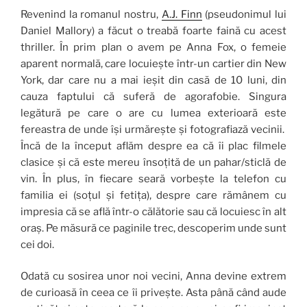
Revenind la romanul nostru,
A.J. Finn
(pseudonimul lui
Daniel Mallory) a făcut o treabă foarte faină cu acest
thriller. În prim plan o avem pe Anna Fox, o femeie
aparent normală, care locuiește într-un cartier din New
York, dar care nu a mai ieșit din casă de 10 luni, din
cauza faptului că suferă de agorafobie. Singura
legătură pe care o are cu lumea exterioară este
fereastra de unde își urmărește și fotografiază vecinii.
Încă de la început aflăm despre ea că îi plac filmele
clasice și că este mereu însoțită de un pahar/sticlă de
vin. În plus, în fiecare seară vorbește la telefon cu
familia ei (soțul și fetița), despre care rămânem cu
impresia că se află într-o călătorie sau că locuiesc în alt
oraș. Pe măsură ce paginile trec, descoperim unde sunt
cei doi.
Odată cu sosirea unor noi vecini, Anna devine extrem
de curioasă în ceea ce îi privește. Asta până când aude