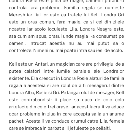
Londra Rosie este plina de magie, oamenii putand-o
controla fara probleme. Familia regala se numeste
Meresh iar fiul lor este ca fratele lui Kell. Londra Gri
este un oras comun, fara magie, ca si cel din zilele
noastre iar acolo locuieste Lila. Londra Neagra este,
asa cum am spus, orasul unde magia i-a consumat pe
oameni, intrucat acestia nu au mai putut sa o
controleze. Nimeni nu mai poate intra sau iesi de acolo.
Kell este un Antari, un magician care are privilegiul de a
putea calatori intre lumile paralele ale Londrelor
existente. El a crescut in Londra Rosie alaturi de familia
regala a acesteia si are rolul de a fi mesagerul dintre
Londra Alba, Rosie si Gri. Pe langa rolul de mesager, Kell
este contrabandist: ii place sa duca de colo colo
artefacte din cele trei orase. Iar acest lucru ii va aduce
doar probleme in ziua in care accepta sa ia un anume
pachet. Acesta ii va conduce drumul catre Lila, femeia
care se imbraca in barbat si ii jefuieste pe ceilalti.