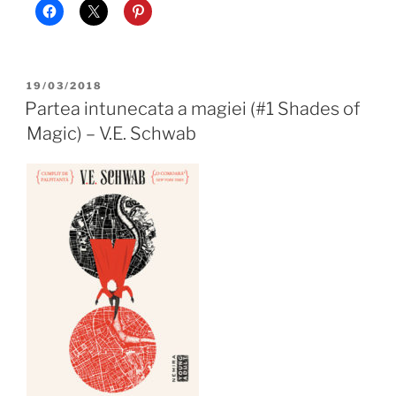
POSTED
19/03/2018
ON
Partea intunecata a magiei (#1 Shades of
Magic) – V.E. Schwab