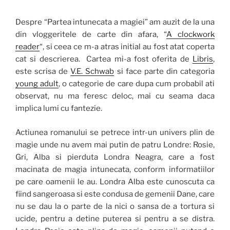
Despre “Partea intunecata a magiei” am auzit de la una
din vloggeritele de carte din afara, “
A clockwork
reader
“, si ceea ce m-a atras initial au fost atat coperta
cat si descrierea. Cartea mi-a fost oferita de
Libris
,
este scrisa de
V.E. Schwab
si face parte din categoria
young adult
, o categorie de care dupa cum probabil ati
observat, nu ma feresc deloc, mai cu seama daca
implica lumi cu fantezie.
Actiunea romanului se petrece intr-un univers plin de
magie unde nu avem mai putin de patru Londre: Rosie,
Gri, Alba si pierduta Londra Neagra, care a fost
macinata de magia intunecata, conform informatiilor
pe care oamenii le au. Londra Alba este cunoscuta ca
fiind sangeroasa si este condusa de gemenii Dane, care
nu se dau la o parte de la nici o sansa de a tortura si
ucide, pentru a detine puterea si pentru a se distra.