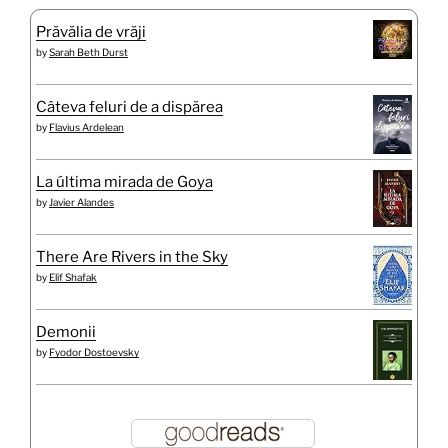
Prăvălia de vrăji
by
Sarah Beth Durst
Câteva feluri de a dispărea
by
Flavius Ardelean
La última mirada de Goya
by
Javier Alandes
There Are Rivers in the Sky
by
Elif Shafak
Demonii
by
Fyodor Dostoevsky