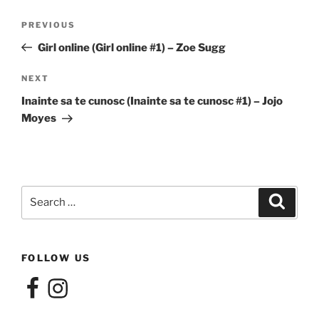
Post
Previous
PREVIOUS
navigation
Post
Girl online (Girl online #1) – Zoe Sugg
Next
NEXT
Post
Inainte sa te cunosc (Inainte sa te cunosc #1) – Jojo
Moyes
Search
Search
for:
FOLLOW US
Facebook
Instagram