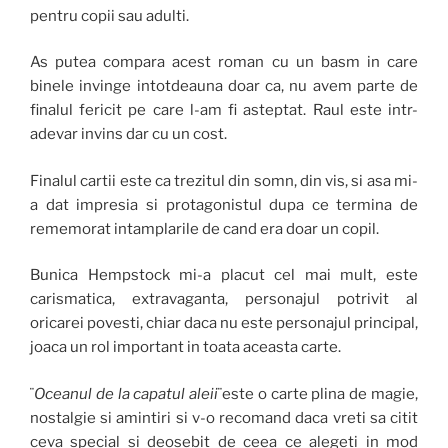
pentru copii sau adulti.
As putea compara acest roman cu un basm in care
binele invinge intotdeauna doar ca, nu avem parte de
finalul fericit pe care l-am fi asteptat. Raul este intr-
adevar invins dar cu un cost.
Finalul cartii este ca trezitul din somn, din vis, si asa mi-
a dat impresia si protagonistul dupa ce termina de
rememorat intamplarile de cand era doar un copil.
Bunica Hempstock mi-a placut cel mai mult, este
carismatica, extravaganta, personajul potrivit al
oricarei povesti, chiar daca nu este personajul principal,
joaca un rol important in toata aceasta carte.
¨
Oceanul de la capatul aleii
¨este o carte plina de magie,
nostalgie si amintiri si v-o recomand daca vreti sa citit
ceva special si deosebit de ceea ce alegeti in mod