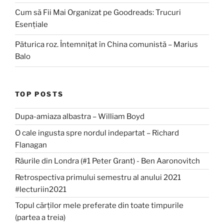
Cum să Fii Mai Organizat pe Goodreads: Trucuri
Esențiale
Păturica roz. Întemnițat în China comunistă – Marius
Balo
TOP POSTS
Dupa-amiaza albastra – William Boyd
O cale ingusta spre nordul indepartat – Richard
Flanagan
Râurile din Londra (#1 Peter Grant) - Ben Aaronovitch
Retrospectiva primului semestru al anului 2021
#lecturiin2021
Topul cărților mele preferate din toate timpurile
(partea a treia)