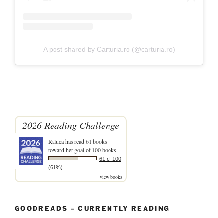
A post shared by Carturia.ro (@carturia.ro)
2026 Reading Challenge
Raluca
has read 61 books
toward her goal of 100 books.
61 of 100
(61%)
view books
GOODREADS – CURRENTLY READING