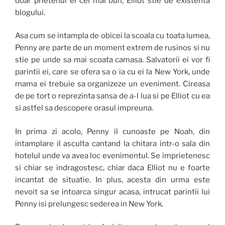
doar prietenul ei cel mai bun, Elliot stie de existenta
blogului.
Asa cum se intampla de obicei la scoala cu toata lumea,
Penny are parte de un moment extrem de rusinos si nu
stie pe unde sa mai scoata camasa. Salvatorii ei vor fi
parintii ei, care se ofera sa o ia cu ei la New York, unde
mama ei trebuie sa organizeze un eveniment. Cireasa
de pe tort o reprezinta sansa de a-l lua si pe Elliot cu ea
si astfel sa descopere orasul impreuna.
In prima zi acolo, Penny il cunoaste pe Noah, din
intamplare il asculta cantand la chitara intr-o sala din
hotelul unde va avea loc evenimentul. Se imprietenesc
si chiar se indragostesc, chiar daca Elliot nu e foarte
incantat de situatie. In plus, acesta din urma este
nevoit sa se intoarca singur acasa, intrucat parintii lui
Penny isi prelungesc sederea in New York.