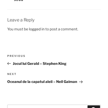
SUGG
Leave a Reply
You must be
logged in
to post a comment.
Post
Previous
PREVIOUS
navigation
Post
Jocul lui Gerald – Stephen King
Next
NEXT
Post
Oceanul de la capatul aleii – Neil Gaiman
Search