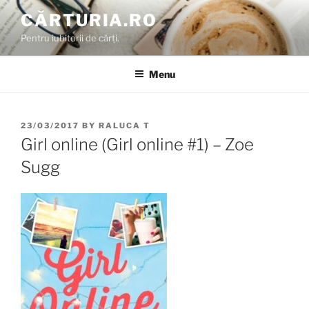
Skip
CĂRTURIA.RO
to
Pentru iubitorii de cărți.
content
Menu
POSTED
23/03/2017
BY
RALUCA T
ON
Girl online (Girl online #1) – Zoe
Sugg