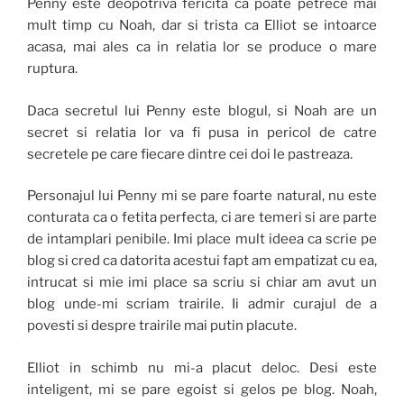
Penny este deopotriva fericita ca poate petrece mai
mult timp cu Noah, dar si trista ca Elliot se intoarce
acasa, mai ales ca in relatia lor se produce o mare
ruptura.
Daca secretul lui Penny este blogul, si Noah are un
secret si relatia lor va fi pusa in pericol de catre
secretele pe care fiecare dintre cei doi le pastreaza.
Personajul lui Penny mi se pare foarte natural, nu este
conturata ca o fetita perfecta, ci are temeri si are parte
de intamplari penibile. Imi place mult ideea ca scrie pe
blog si cred ca datorita acestui fapt am empatizat cu ea,
intrucat si mie imi place sa scriu si chiar am avut un
blog unde-mi scriam trairile. Ii admir curajul de a
povesti si despre trairile mai putin placute.
Elliot in schimb nu mi-a placut deloc. Desi este
inteligent, mi se pare egoist si gelos pe blog. Noah,