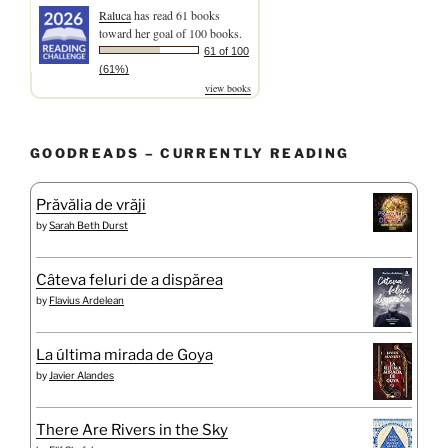
Raluca
has read 61 books
toward her goal of 100 books.
61 of 100
(61%)
view books
GOODREADS – CURRENTLY READING
Prăvălia de vrăji
by
Sarah Beth Durst
Câteva feluri de a dispărea
by
Flavius Ardelean
La última mirada de Goya
by
Javier Alandes
There Are Rivers in the Sky