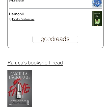
by
Elif Shafak
Demonii
by
Fyodor Dostoevsky
Raluca's bookshelf: read