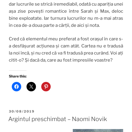
dar lucrurile se strică iremediabil, odată cu apariția unei
așa zise povești romantice între Sarah și Max, deloc
bine exploatate. Iar turnura lucrurilor nu m-a mai atras
în cea de-a doua parte a cărții, de aici și nota.
Cred că elementul meu preferat a fost orașul în care s-
a desfășurat acțiunea și cam atât. Cartea nu e tradusă
la noi încă, și nu cred că va fi tradusă prea curând. Voi ați
citit-o? Și dacă da, care au fost impresiile voastre?
Share this:
POSTED
30/08/2019
ON
Argintul preschimbat – Naomi Novik