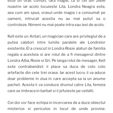
este un oras comun, fara magie, ca si cel din zilele
noastre iar acolo locuieste Lila. Londra Neagra este,
asa cum am spus, orasul unde magia i-a consumat pe
oameni, intrucat acestia nu au mai putut sa o
controleze. Nimeni nu mai poate intra sau iesi de acolo.
Kell este un Antari, un magician care are privilegiul de a
putea calatori intre lumile paralele ale Londrelor
existente. El a crescut in Londra Rosie alaturi de familia
regala a acesteia si are rolul de a fi mesagerul dintre
Londra Alba, Rosie si Gri. Pe langa rolul de mesager, Kell
este contrabandist: ii place sa duca de colo colo
artefacte din cele trei orase. Iar acest lucru ii va aduce
doar probleme in ziua in care accepta sa ia un anume
pachet. Acesta ii va conduce drumul catre Lila, femeia
care se imbraca in barbat si ii jefuieste pe ceilalti.
Cei doi vor face echipa in incercarea de a duce obiectul
misterios si periculos in locul de unde provine.