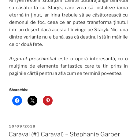
Miryem este în situația în care ar putea ajunge fără voia
sa căsătorită cu Staryk, care vrea să instaleze iarna
eternă în ținut, iar Irina trebuie să se căsătorească cu
demonul de foc, ceea ce ar putea transforma ținutul
într-un deșert dacă acesta-l învinge pe Staryk. Nici una
dintre variante nu e bună, așa că destinul stă în mâinile
celor două fete.
Argintul preschimbat
este o operă interesantă, cu o
mulțime de elemente fantastice care te țin prins în
paginile cărții pentru a afla cum se termină povestea.
Share this:
POSTED
10/09/2018
ON
Caraval (#1 Caraval) – Stephanie Garber