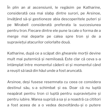
În plin an al ascensiunii, le regăsim pe Katharine,
considerată cea mai slabp dintre surori, pe Arsinoe,
învățând să-și gestioneze abia descoperitele puteri și
pe Mirabell considerată preferata la succesiunea
pentru tron. Fiecare dintre ele pune la cale o forma de a
merge mai departe pe calea spre tron și de a
supraviețui atacurilor celorlalte două.
Katharine, după ce a scăpat din ghearele morții devine
mult mai puternică și nemiloasă. Este clar că ceva s-a
întâmplat între momentul căderii ei și momentul când
a reușit să iasă din hăul unde a fost aruncată.
Arsinoe, deși fusese resemnata cu ceea ce considera
destinul său, s-a schimbat și ea. Doar că nu luptă
neapărat pentru tron ci luptă pentru supraviețuire și
pentru iubire. Marea supriză a sa și a noastră ca cititori
a fost aceea de a o vedea dezvoltându-și o putere