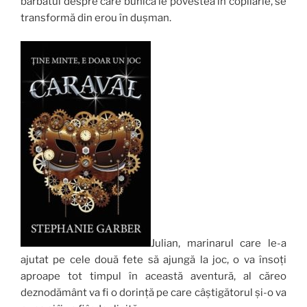
barbatul despre care bunica le povestea în copilărie, se
transformă din erou în dușman.
Julian, marinarul care le-a
ajutat pe cele două fete să ajungă la joc, o va însoți
aproape tot timpul în această aventură, al căreo
deznodământ va fi o dorință pe care câștigătorul și-o va