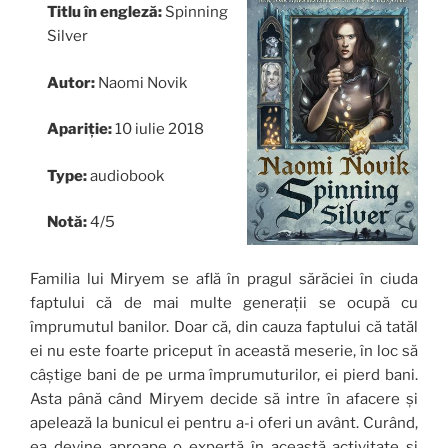
Titlu în engleză:
Spinning
Silver
Autor:
Naomi Novik
Apariție:
10 iulie 2018
Type:
audiobook
Notă:
4/5
Familia lui Miryem se află în pragul sărăciei în ciuda
faptului că de mai multe generații se ocupă cu
împrumutul banilor. Doar că, din cauza faptului că tatăl
ei nu este foarte priceput în această meserie, în loc să
câștige bani de pe urma împrumuturilor, ei pierd bani.
Asta până când Miryem decide să intre în afacere și
apelează la bunicul ei pentru a-i oferi un avânt. Curând,
ea devine aproape o expertă în această activitate și