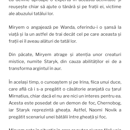
reușește chiar să ajute o tânără și pe frații ei, victime
ale abuzului tatălui lor.
Miryem o angajează pe Wanda, oferindu-i o șansă la
viață și la un astfel de trai decât cel pe care aceasta și
frații ei îl aveau alături de tatăl lor.
Din păcate, Miryem atrage și atenția unor creaturi
mistice, numite Staryk, din cauza abilităților ei de a
transforma argintul în aur.
În același timp, o cunoaștem și pe Irina, fiica unui duce,
care află că i s-a pregătit o căsătorie aranjată cu țarul
Mirnatius, chiar dacă el nu are nici un interes pentru ea.
Acesta este posedat de un demon de foc, Chernobog,
iar Staryk reprezintă gheața. Astfel, Naomi Novik a
pregătit scenariul unei bătălii între gheață și foc.