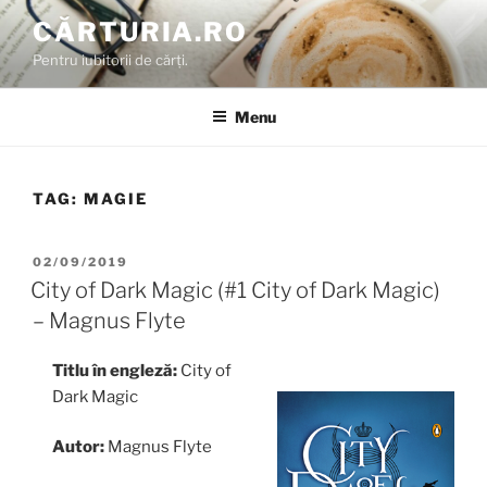
Skip
CĂRTURIA.RO
to
Pentru iubitorii de cărți.
content
Menu
TAG:
MAGIE
POSTED
02/09/2019
ON
City of Dark Magic (#1 City of Dark Magic)
– Magnus Flyte
Titlu în engleză:
City of
Dark Magic
Autor:
Magnus Flyte