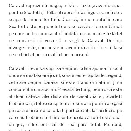
Caraval reprezintă magie, mister, iluzie și aventură, iar
pentru Scarlett și Tella, el reprezintă singura șansă de a
scăpa de tiranul lor tată. Doar că, în momentul în care
Scarlett este pe punctul de a se căsători cu un bărbat
pe care nu l-a cunoscut niciodată, ea nu mai este la fel
de convinsă că vrea să meargă la Caraval. Dorința
învinge însă și pornește în aventură alături de Tella și
de un bărbat pe care abia l-au cunoscut.
Caraval îi rezervă supriza vieții ei: odată ajunsă în locul
unde se desfășoară jocul, sora ei este răpită de Legend,
cel care deține Caraval și este transformată în ținta
concursului din acel an. Presată de timp, pentru că este
al doar câteva zile distanță de căsătoria ei, Scarlett
trebuie să-și foloseascp toate resursele pentru a o găsi
pe sora ei înainte celorlalți participanți. Iar un lucru pe
care nu trebuie să îl uite este acela că totul este doar
un joc, indiferent cât de real pare totul. Pe rând,