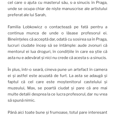
cel care o ajuta cu masterul său, s-a sinucis în Praga,
unde se ocupa chiar de niște manuscrise ale artistului
preferat ale lui Sarah,
Familia Lobkowicz o contactează pe fată pentru a
continua munca de unde o lăsase profesorul ei.
Bineînțeles că acceptă dar, odată cu sosirea sa în Praga,
lucruri ciudate încep să se întâmple: aude zvonuri că
mentorul ei lua droguri, în condițiile în care ea știe că
asta nu e adevărat și nici nu crede că acesta s-a sinucis.
În plus, într-o seară, cineva pune un artefact în camera
ei și astfel este acuzată de furt. La asta se adaugă și
faptul că cel care este moștenitorul castelului și
muzeului, Max, se poartă ciudat și pare că are mai
multe detalii desprea la ce lucra profesorul, dar nu vrea
să spună nimic.
Până aici toate bune și frumoase, totul pare interesant