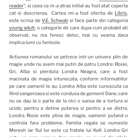
reader
“, si ceea ce m-a atras initial au fost atat coperta
cat si descrierea. Cartea mi-a fost oferita de
Libris
,
este scrisa de
V.E. Schwab
si face parte din categoria
young adult
, o categorie de care dupa cum probabil ati
observat, nu ma feresc deloc, mai cu seama daca
implica lumi cu fantezie.
Actiunea romanului se petrece intr-un univers plin de
magie unde nu avem mai putin de patru Londre: Rosie,
Gri, Alba si pierduta Londra Neagra, care a fost
macinata de magia intunecata, conform informatiilor
pe care oamenii le au. Londra Alba este cunoscuta ca
fiind sangeroasa si este condusa de gemenii Dane, care
nu se dau la o parte de la nici o sansa de a tortura si
ucide, pentru a detine puterea si pentru a se distra.
Londra Rosie este plina de magie, oamenii putand-o
controla fara probleme. Familia regala se numeste
Meresh iar fiul lor este ca fratele lui Kell. Londra Gri