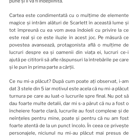
pune și îi va fi îndeplinită.
Cartea este condimentată cu o mulțime de elemente
magice și intrăm alături de Scarlett în această lume și
tot împreună cu ea vom avea îndoieli cu privire la ce
este real și ce este iluzie în acest joc. Pe măsură ce
povestea avansează, protagonista află o mulțime de
lucruri despre ea și oamenii din viața ei, lucruri ce-i
ajută pe cititorii să afle răspunsuri la întrebările pe care
și le pun în prima parte a cărții.
Ce nu mi-a plăcut? După cum poate ați observat, i-am
dat 3 stele din 5 iar motivul este acela că nu mi-a plăcut
turnura pe care au luat-o lucrurile spre final. Nu pot să
dau foarte multe detalii, dar mi s-a părut că nu a fost o
încheiere foarte clară, lucrurile au fost complexe și de
neînțeles pentru mine, poate și pentru că nu am fost
foarte atentă de la un punct încolo. În ceea ce privește
personajele, niciunul nu mi-au plăcut mai presus de