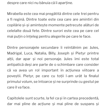
despre care nici nu bănuia că îi aparține.
Mirabella este cea mai pregătită dintre cele trei pentru
a fi regină. Dintre toate este cea care are amintiri din
copilărie și-și amintește momente petrecute alături de
celelalte două fete. Dintre surori este cea pe care cel
mai puțin o înțeleg pentru alegerile pe care le face.
Dintre personajele secundare îi reîntâlnim pe: Jules,
Madrigal, Luca, Natalia, Billy, Joseph și Pietyr printre
alții, dar apar și noi personaje. Jules îmi este total
antipatică deși are parte de o schimbare care consider
că va avea un rol important în acțiunea viitoare a
poveștii. Pietyr, pe care cu toții l-am urât la finalul
primului volum, se întoarce și ne surprinde cu gestul pe
care îl va face.
Capitolele sunt scurte, la fel ca și în cartea precedentă,
dar mai pline de acțiune și mai pline de suspans și