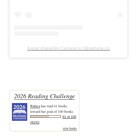
A post shared by Carturia.ro (@carturia.ro)
2026 Reading Challenge
Raluca
has read 61 books
toward her goal of 100 books.
61 of 100
(61%)
view books