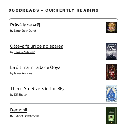
GOODREADS – CURRENTLY READING
Prăvălia de vrăji
by
Sarah Beth Durst
Câteva feluri de a dispărea
by
Flavius Ardelean
La última mirada de Goya
by
Javier Alandes
There Are Rivers in the Sky
by
Elif Shafak
Demonii
by
Fyodor Dostoevsky