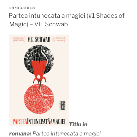
POSTED
19/03/2018
ON
Partea intunecata a magiei (#1 Shades of
Magic) – V.E. Schwab
Titlu in
romana:
Partea intunecata a magiei