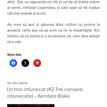
altul. Dar, cu siguranță voi citi și cel de-al doilea volum
al seriei, intitulat Legendary, și care sper să fie tradus
cât mai repede și la noi.
Aș vrea să aud și părerea altor cititori cu privire la
această carte așa că vp invit să mi le împărtășiți. Am
înțeles că va exista și o ecranizare, pe care abia aștept
să o văd.
Share this:
POSTED
21/05/2018
ON
Un tron intunecat (#2 Trei coroane
intunecate) – Kendare Blake