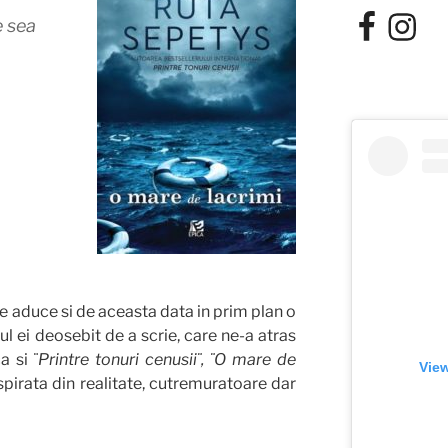
Facebook
Instagra
e sea
 aduce si de aceasta data in prim plan o
 ei deosebit de a scrie, care ne-a atras
a si ¨
Printre tonuri cenusii¨, ¨O mare de
View
pirata din realitate, cutremuratoare dar