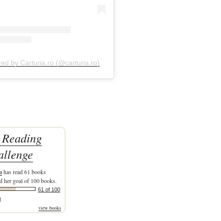
red by Carturia.ro (@carturia.ro)
 Reading
allenge
a
has read 61 books
d her goal of 100 books.
61 of 100
)
view books