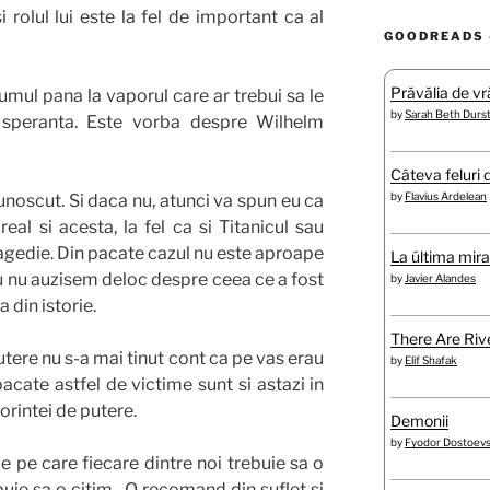
i rolul lui este la fel de important ca al
GOODREADS 
Prăvălia de vră
rumul pana la vaporul care ar trebui sa le
by
Sarah Beth Durs
a speranta. Este vorba despre Wilhelm
Câteva feluri 
by
Flavius Ardelean
unoscut. Si daca nu, atunci va spun eu ca
eal si acesta, la fel ca si Titanicul sau
ragedie. Din pacate cazul nu este aproape
La última mir
u nu auzisem deloc despre ceea ce a fost
by
Javier Alandes
din istorie.
There Are Rive
utere nu s-a mai tinut cont ca pe vas erau
by
Elif Shafak
n pacate astfel de victime sunt si astazi in
dorintei de putere.
Demonii
by
Fyodor Dostoev
tie pe care fiecare dintre noi trebuie sa o
ebuie sa o citim. O recomand din suflet si