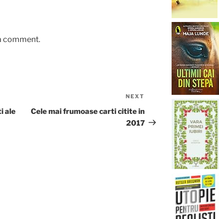
 a comment.
NEXT
Next
Post
i ale
Cele mai frumoase carti citite in
2017