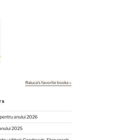
Raluca's favorite books »
TS
e pentru anului 2026
anului 2025
ntru cititori: Goodreads, Storygraph,