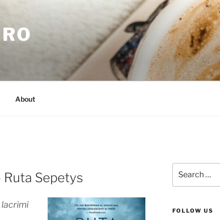
.RO
About
Search
– Ruta Sepetys
for:
lacrimi
FOLLOW US