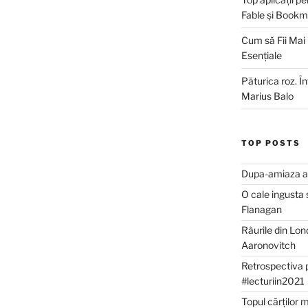
Fable și Bookm
Cum să Fii Mai
Esențiale
Păturica roz. Î
Marius Balo
TOP POSTS
Dupa-amiaza al
O cale ingusta 
Flanagan
Râurile din Lon
Aaronovitch
Retrospectiva 
#lecturiin2021
Topul cărților 