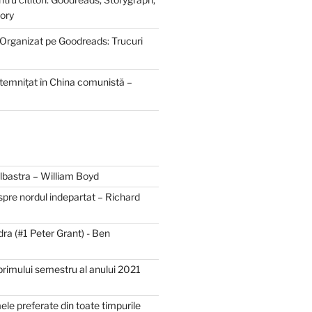
ory
 Organizat pe Goodreads: Trucuri
ntemnițat în China comunistă –
bastra – William Boyd
spre nordul indepartat – Richard
dra (#1 Peter Grant) - Ben
primului semestru al anului 2021
mele preferate din toate timpurile