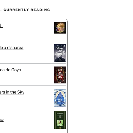
– CURRENTLY READING
ji
t
de a dispărea
ada de Goya
rs in the Sky
sky