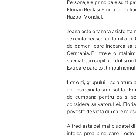
Personajele principale sunt pa
Florian Beck si Emilia iar acti
Razboi Mondial.
Joana este o tanara asistenta m
se reintalneasca cu familia ei.
de oameni care incearca sa s
Germania. Printre ei o intalnim
speciala, un copil pierdut si un
Eva care pare tot timpul nemul
Intr-o zi, grupului li se alatu
ani, insarcinata si un soldat. Em
de cumpana pentru ea si se a
considera salvatorul ei. Flor
poveste de viata din care reiese
Alfred este cel mai ciudatel di
inteles prea bine care-i est