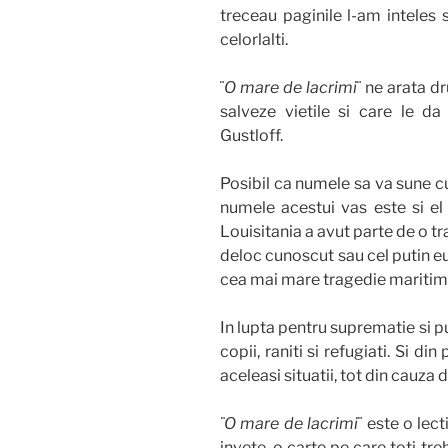
treceau paginile l-am inteles s
celorlalti.
¨
O mare de lacrimi
¨ ne arata d
salveze vietile si care le d
Gustloff.
Posibil ca numele sa va sune c
numele acestui vas este si el r
Louisitania a avut parte de o t
deloc cunoscut sau cel putin e
cea mai mare tragedie maritima 
In lupta pentru suprematie si p
copii, raniti si refugiati. Si di
aceleasi situatii, tot din cauza 
¨
O mare de lacrimi
¨ este o lec
invete, o carte pe care toti tr