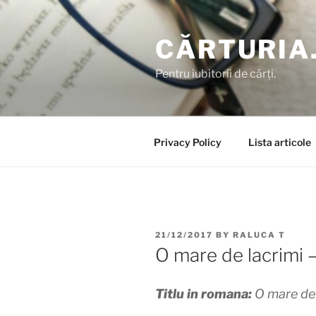
Skip
to
CĂRTURIA
content
Pentru iubitorii de cărți.
Privacy Policy
Lista articole
POSTED
21/12/2017
BY
RALUCA T
ON
O mare de lacrimi 
Titlu in romana:
O mare de 