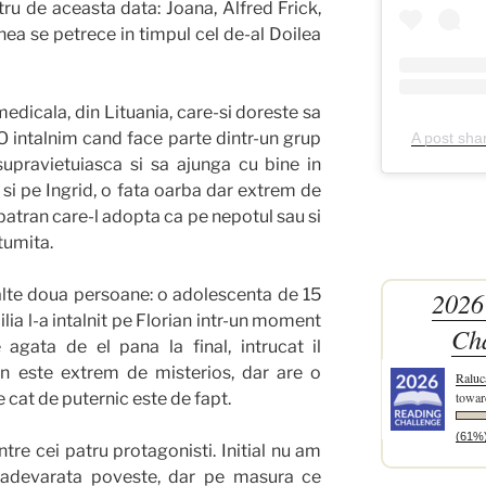
tru de aceasta data: Joana, Alfred Frick,
unea se petrece in timpul cel de-al Doilea
edicala, din Lituania, care-si doreste sa
 O intalnim cand face parte dintr-un grup
A post sha
upravietuiasca si sa ajunga cu bine in
 si pe Ingrid, o fata oarba dar extrem de
 batran care-l adopta ca pe nepotul sau si
tumita.
ra alte doua persoane: o adolescenta de 15
2026
ilia l-a intalnit pe Florian intr-un moment
Ch
gata de el pana la final, intrucat il
ian este extrem de misterios, dar are o
Raluc
towar
 cat de puternic este de fapt.
(61%
ntre cei patru protagonisti. Initial nu am
e adevarata poveste, dar pe masura ce