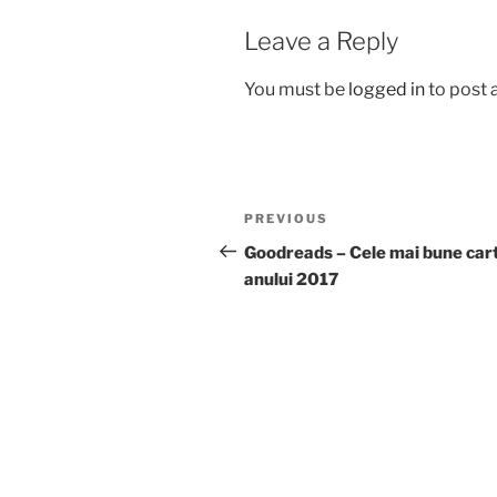
Leave a Reply
You must be
logged in
to post
Post
Previous
PREVIOUS
navigation
Post
Goodreads – Cele mai bune cart
anului 2017