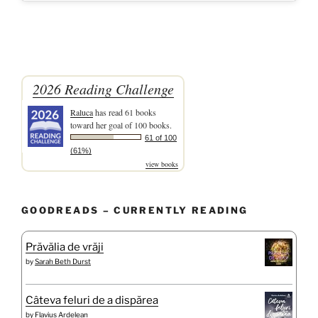
2026 Reading Challenge
Raluca
has read 61 books
toward her goal of 100 books.
61 of 100
(61%)
view books
GOODREADS – CURRENTLY READING
Prăvălia de vrăji
by
Sarah Beth Durst
Câteva feluri de a dispărea
by
Flavius Ardelean