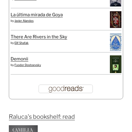
La última mirada de Goya
by
Javier Alandes
There Are Rivers in the Sky
by
Elif Shafak
Demonii
by
Fyodor Dostoevsky
Raluca's bookshelf: read