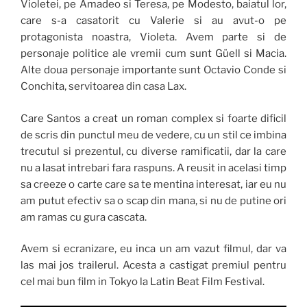
Violetei, pe Amadeo si Teresa, pe Modesto, baiatul lor,
care s-a casatorit cu Valerie si au avut-o pe
protagonista noastra, Violeta. Avem parte si de
personaje politice ale vremii cum sunt Güell si Macia.
Alte doua personaje importante sunt Octavio Conde si
Conchita, servitoarea din casa Lax.
Care Santos a creat un roman complex si foarte dificil
de scris din punctul meu de vedere, cu un stil ce imbina
trecutul si prezentul, cu diverse ramificatii, dar la care
nu a lasat intrebari fara raspuns. A reusit in acelasi timp
sa creeze o carte care sa te mentina interesat, iar eu nu
am putut efectiv sa o scap din mana, si nu de putine ori
am ramas cu gura cascata.
Avem si ecranizare, eu inca un am vazut filmul, dar va
las mai jos trailerul. Acesta a castigat premiul pentru
cel mai bun film in Tokyo la Latin Beat Film Festival.