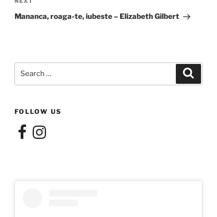
Next
NEXT
Post
Mananca, roaga-te, iubeste – Elizabeth Gilbert
Search
Search
for:
FOLLOW US
Facebook
Instagram