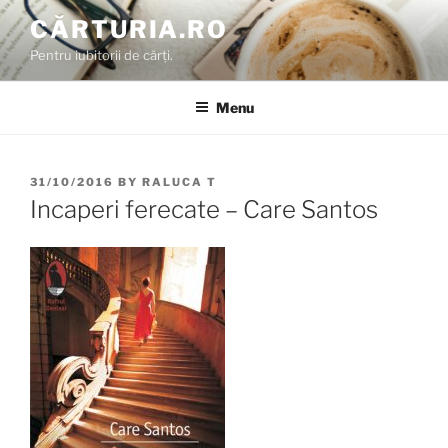
Skip
CĂRTURIA.RO
to
Pentru iubitorii de cărți.
content
Menu
POSTED
31/10/2016
BY
RALUCA T
ON
Incaperi ferecate – Care Santos