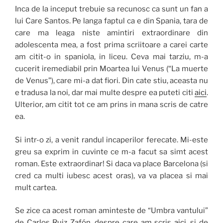
Inca de la inceput trebuie sa recunosc ca sunt un fan a
lui Care Santos. Pe langa faptul ca e din Spania, tara de
care ma leaga niste amintiri extraordinare din
adolescenta mea, a fost prima scriitoare a carei carte
am citit-o in spaniola, in liceu. Ceva mai tarziu, m-a
cucerit iremediabil prin Moartea lui Venus (“La muerte
de Venus”), care mi-a dat fiori. Din cate stiu, aceasta nu
e tradusa la noi, dar mai multe despre ea puteti citi
aici
.
Ulterior, am citit tot ce am prins in mana scris de catre
ea.
Si intr-o zi, a venit randul incaperilor ferecate. Mi-este
greu sa exprim in cuvinte ce m-a facut sa simt acest
roman. Este extraordinar! Si daca va place Barcelona (si
cred ca multi iubesc acest oras), va va placea si mai
mult cartea.
Se zice ca acest roman aminteste de “Umbra vantului”
de Carlos Ruiz Zafón, despre care am scris
aici
, si de