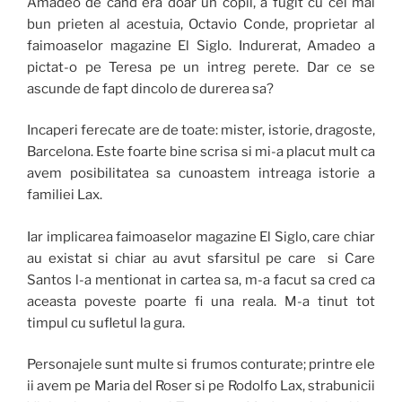
Amadeo de cand era doar un copil, a fugit cu cel mai
bun prieten al acestuia, Octavio Conde, proprietar al
faimoaselor magazine El Siglo. Indurerat, Amadeo a
pictat-o pe Teresa pe un intreg perete. Dar ce se
ascunde de fapt dincolo de durerea sa?
Incaperi ferecate are de toate: mister, istorie, dragoste,
Barcelona. Este foarte bine scrisa si mi-a placut mult ca
avem posibilitatea sa cunoastem intreaga istorie a
familiei Lax.
Iar implicarea faimoaselor magazine El Siglo, care chiar
au existat si chiar au avut sfarsitul pe care si Care
Santos l-a mentionat in cartea sa, m-a facut sa cred ca
aceasta poveste poarte fi una reala. M-a tinut tot
timpul cu sufletul la gura.
Personajele sunt multe si frumos conturate; printre ele
ii avem pe Maria del Roser si pe Rodolfo Lax, strabunicii