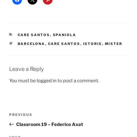
CATEGORIES
CARE SANTOS
,
SPANIOLA
TAGS
BARCELONA
,
CARE SANTOS
,
ISTORIE
,
MISTER
Leave a Reply
You must be
logged in
to post a comment.
Post
Previous
PREVIOUS
navigation
Post
Classroom 19 – Federico Axat