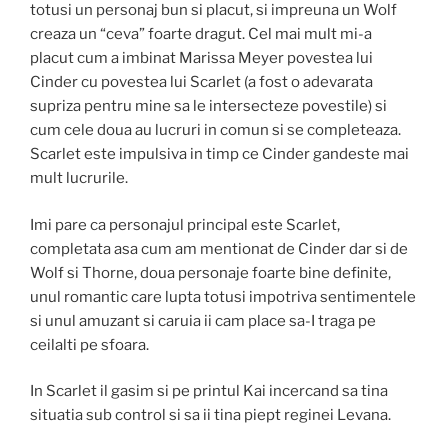
totusi un personaj bun si placut, si impreuna un Wolf
creaza un “ceva” foarte dragut. Cel mai mult mi-a
placut cum a imbinat Marissa Meyer povestea lui
Cinder cu povestea lui Scarlet (a fost o adevarata
supriza pentru mine sa le intersecteze povestile) si
cum cele doua au lucruri in comun si se completeaza.
Scarlet este impulsiva in timp ce Cinder gandeste mai
mult lucrurile.
Imi pare ca personajul principal este Scarlet,
completata asa cum am mentionat de Cinder dar si de
Wolf si Thorne, doua personaje foarte bine definite,
unul romantic care lupta totusi impotriva sentimentele
si unul amuzant si caruia ii cam place sa-I traga pe
ceilalti pe sfoara.
In Scarlet il gasim si pe printul Kai incercand sa tina
situatia sub control si sa ii tina piept reginei Levana.