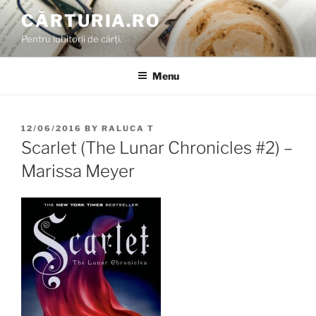
Skip
CĂRTURIA.RO
to
Pentru iubitorii de cărți.
content
Menu
POSTED
12/06/2016
BY
RALUCA T
ON
Scarlet (The Lunar Chronicles #2) –
Marissa Meyer