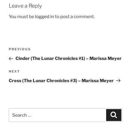
Leave a Reply
You must be
logged in
to post a comment.
Post
Previous
PREVIOUS
navigation
Post
Cinder (The Lunar Chronicles #1) – Marissa Meyer
Next
NEXT
Post
Cress (The Lunar Chronicles #3) – Marissa Meyer
Search
Search
for: