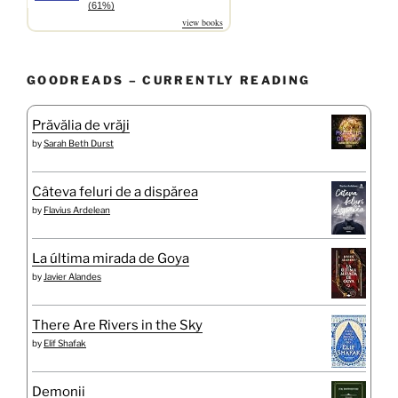
(61%)
view books
GOODREADS – CURRENTLY READING
Prăvălia de vrăji
by
Sarah Beth Durst
Câteva feluri de a dispărea
by
Flavius Ardelean
La última mirada de Goya
by
Javier Alandes
There Are Rivers in the Sky
by
Elif Shafak
Demonii