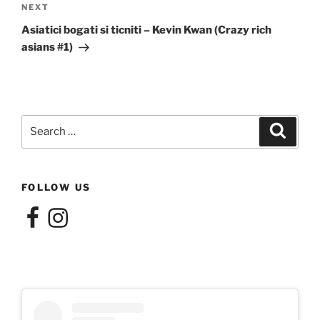
Next
NEXT
Post
Asiatici bogati si ticniti – Kevin Kwan (Crazy rich
asians #1)
Search
Search
for:
FOLLOW US
Facebook
Instagram