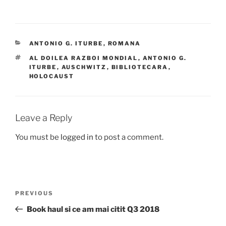
CATEGORIES
ANTONIO G. ITURBE
,
ROMANA
TAGS
AL DOILEA RAZBOI MONDIAL
,
ANTONIO G.
ITURBE
,
AUSCHWITZ
,
BIBLIOTECARA
,
HOLOCAUST
Leave a Reply
You must be
logged in
to post a comment.
Post
Previous
PREVIOUS
navigation
Post
Book haul si ce am mai citit Q3 2018