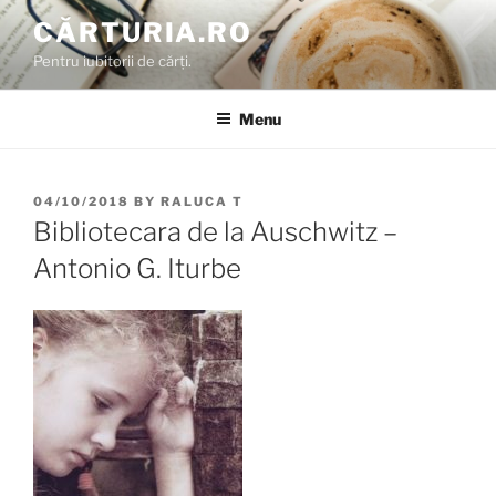
Skip
CĂRTURIA.RO
to
Pentru iubitorii de cărți.
content
Menu
POSTED
04/10/2018
BY
RALUCA T
ON
Bibliotecara de la Auschwitz –
Antonio G. Iturbe