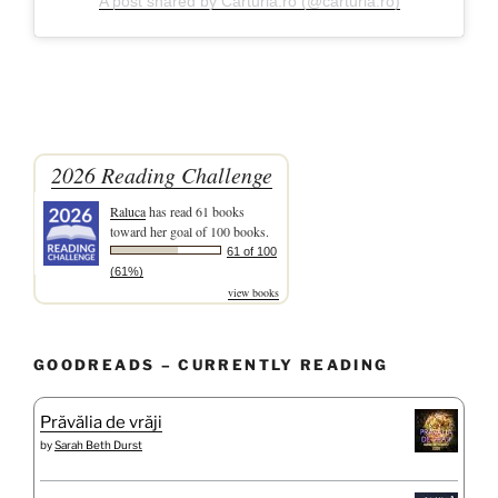
A post shared by Carturia.ro (@carturia.ro)
2026 Reading Challenge
Raluca
has read 61 books
toward her goal of 100 books.
61 of 100
(61%)
view books
GOODREADS – CURRENTLY READING
Prăvălia de vrăji
by
Sarah Beth Durst