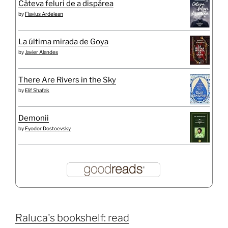
Câteva feluri de a dispărea
by
Flavius Ardelean
La última mirada de Goya
by
Javier Alandes
There Are Rivers in the Sky
by
Elif Shafak
Demonii
by
Fyodor Dostoevsky
Raluca's bookshelf: read