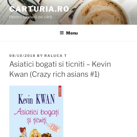
Skip
CĂRTURIA.RO
to
Pentru iubitorii de cărți.
content
Menu
POSTED
08/10/2018
BY
RALUCA T
ON
Asiatici bogati si ticniti – Kevin
Kwan (Crazy rich asians #1)