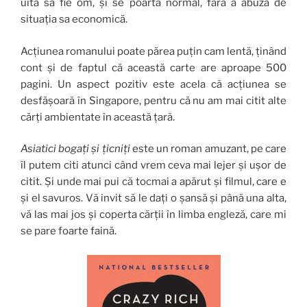
uită să fie om, și se poartă normal, fără a abuza de
situația sa economică.
Acțiunea romanului poate părea puțin cam lentă, ținând
cont și de faptul că această carte are aproape 500
pagini. Un aspect pozitiv este acela că acțiunea se
desfășoară în Singapore, pentru că nu am mai citit alte
cărți ambientate în această țară.
Asiatici bogați și
țicniți
este un roman amuzant, pe care
îl putem citi atunci când vrem ceva mai lejer și ușor de
citit. Și unde mai pui că tocmai a apărut și filmul, care e
și el savuros. Vă invit să le dați o șansă și până una alta,
vă las mai jos și coperta cărții în limba engleză, care mi
se pare foarte faină.