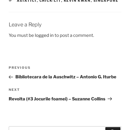
TAGS
ASIATICI
,
CHICK-LIT
,
KEVIN KWAN
,
SINGAPORE
Leave a Reply
You must be
logged in
to post a comment.
Post
Previous
PREVIOUS
navigation
Post
Bibliotecara de la Auschwitz – Antonio G. Iturbe
Next
NEXT
Post
Revolta (#3 Jocurile foamei) – Suzanne Collins
Search