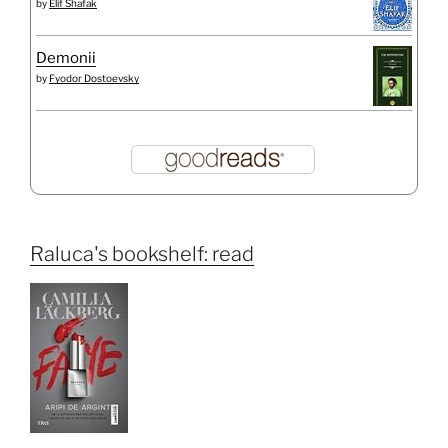
by
Elif Shafak
Demonii
by
Fyodor Dostoevsky
Raluca's bookshelf: read