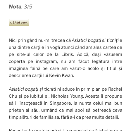
Nota
: 3/5
Nici prin gând nu-mi trecea că
Asiatici bogați și ticniți
e
una dintre cărțile în vogă atunci când am ales cartea de
pe site-ul celor de la
Libris
. Adică, deși văzusem
coperta pe instagram, nu am făcut legătura între
imaginea faină pe care am văzut-o acolo și titlul și
descrierea cărții lui
Kevin Kwan
.
Asiatici bogați și ticniți
ni aduce în prim plan pe Rachel
Chu și pe iubitul ei, Nicholas Young. Acesta îi propune
să îl însoțească în Singapore, la nunta celui mai bun
prieten al său, urmând ca mai apoi să petreacă ceva
timp alături de familia sa, fără a-i da prea multe detalii.
Rachel este profesoară și l-a cunoscut pe Nicholas prin