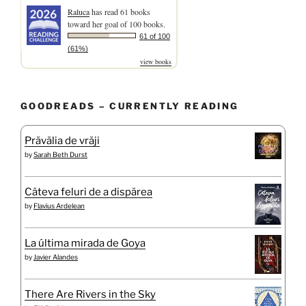
Raluca
has read 61 books
toward her goal of 100 books.
61 of 100
(61%)
view books
GOODREADS – CURRENTLY READING
Prăvălia de vrăji
by
Sarah Beth Durst
Câteva feluri de a dispărea
by
Flavius Ardelean
La última mirada de Goya
by
Javier Alandes
There Are Rivers in the Sky