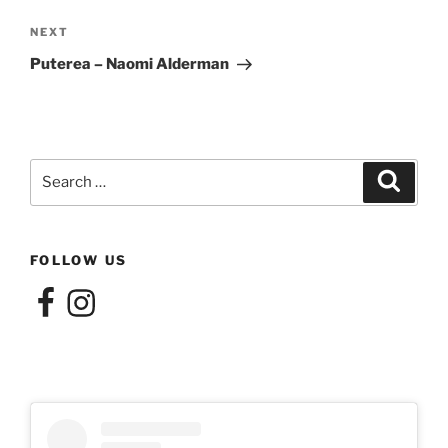
Next
NEXT
Post
Puterea – Naomi Alderman
Search
Search
for:
FOLLOW US
Facebook
Instagram