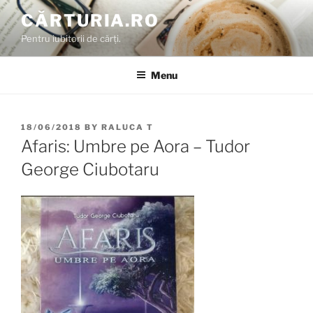
Skip
CĂRTURIA.RO
to
Pentru iubitorii de cărți.
content
Menu
POSTED
18/06/2018
BY
RALUCA T
ON
Afaris: Umbre pe Aora – Tudor
George Ciubotaru