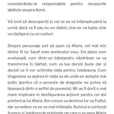
considerându-le responsabile pentru necazurile
abătute asupra Aorei.
Vă invit să descoperiți și voi ce se va întâmpla până la
urmă, dacă va fi sau nu un război, cine se va lupta, cine
va câștiga și cu ce costuri.
Despre personaje pot să spun că Afaris, cel mai mic
dintre fii lui Saraf este preferatul meu. Îmi place cum
evoluează, cum dintr-un băiețandru năzdrăvan se va
transforma în bărbat, cum va lua decizii bune dar și
decizii ce îi vor schimba viața pentru totdeauna. Cum
dragostea va apărea în viața sa de unde se aștepta mai
puțin (pentru că o poveste de dragoste nu putea să
lipsească dintr-o astfel de poveste). Mi-aș fi dorit o mai
mare implicare în desfășurarea acțiunii pentru cei doi
prieteni ai lui Afaris. Am crezut ca destinul lor va fi altul,
dar sa vedem ce se va mai întâmpla. Autorul a conturat
frumos și legătura de prietenie pe care o va avea Afaris