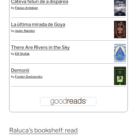
Câteva feluri de a dispărea
by
Flavius Ardelean
La última mirada de Goya
by
Javier Alandes
There Are Rivers in the Sky
by
Elif Shafak
Demonii
by
Fyodor Dostoevsky
Raluca's bookshelf: read