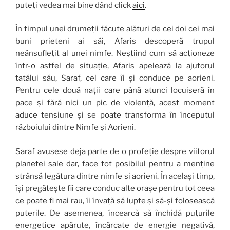
puteți vedea mai bine dând click
aici
.
În timpul unei drumeții făcute alături de cei doi cei mai
buni prieteni ai săi, Afaris descoperă trupul
neănsuflețit al unei nimfe. Neștiind cum să acționeze
într-o astfel de situație, Afaris apelează la ajutorul
tatălui său, Saraf, cel care îi și conduce pe aorieni.
Pentru cele două nații care până atunci locuiseră în
pace și fără nici un pic de violență, acest moment
aduce tensiune și se poate transforma în începutul
războiului dintre Nimfe și Aorieni.
Saraf avusese deja parte de o profeție despre viitorul
planetei sale dar, face tot posibilul pentru a menține
strânsă legătura dintre nimfe si aorieni. În același timp,
își pregătește fii care conduc alte orașe pentru tot ceea
ce poate fi mai rau, îi învață să lupte și să-și folosească
puterile. De asemenea, încearcă să închidă puțurile
energetice apărute, încărcate de energie negativă,