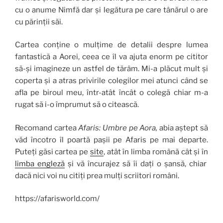
cu o anume Nimfă dar și legătura pe care tânărul o are
cu părinții săi.
Cartea conține o mulțime de detalii despre lumea
fantastică a Aorei, ceea ce îl va ajuta enorm pe cititor
să-și imagineze un astfel de tărâm. Mi-a plăcut mult și
coperta și a atras privirile colegilor mei atunci când se
afla pe biroul meu, într-atât încât o colegă chiar m-a
rugat să i-o împrumut să o citească.
Recomand cartea
Afaris: Umbre pe Aora,
abia aștept să
văd încotro îl poartă pașii pe Afaris pe mai departe.
Puteți găsi cartea pe
site
, atât în limba română cât și în
limba engleză
și vă încurajez să îi dați o șansă, chiar
dacă nici voi nu citiți prea mulți scriitori români.
https://afarisworld.com/