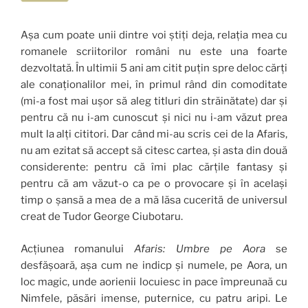
Așa cum poate unii dintre voi știți deja, relația mea cu
romanele scriitorilor români nu este una foarte
dezvoltată. În ultimii 5 ani am citit puțin spre deloc cărți
ale conaționalilor mei, în primul rând din comoditate
(mi-a fost mai ușor să aleg titluri din străinătate) dar și
pentru că nu i-am cunoscut și nici nu i-am văzut prea
mult la alți cititori. Dar când mi-au scris cei de la Afaris,
nu am ezitat să accept să citesc cartea, și asta din două
considerente: pentru că îmi plac cărțile fantasy și
pentru că am văzut-o ca pe o provocare și în același
timp o șansă a mea de a mă lăsa cucerită de universul
creat de Tudor George Ciubotaru.
Acțiunea romanului
Afaris: Umbre pe Aora
se
desfășoară, așa cum ne indicp și numele, pe Aora, un
loc magic, unde aorienii locuiesc in pace împreunaă cu
Nimfele, păsări imense, puternice, cu patru aripi. Le