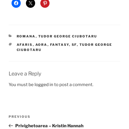
CATEGORIES
ROMANA
,
TUDOR GEORGE CIUBOTARU
TAGS
AFARIS
,
AORA
,
FANTASY
,
SF
,
TUDOR GEORGE
CIUBOTARU
Leave a Reply
You must be
logged in
to post a comment.
Post
Previous
PREVIOUS
navigation
Post
Privighetoarea – Kristin Hannah