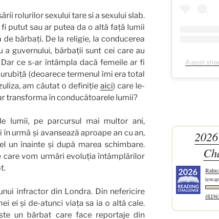
rii rolurilor sexului tare si a sexului slab.
i putut sau ar putea da o altă față lumii
 de bărbați. De la religie, la conducerea
 a guvernului, bărbații sunt cei care au
Dar ce s-ar întâmpla dacă femeile ar fi
A post sha
 jurubiță (deoarece termenul îmi era total
uliza, am căutat o definiție
aici
) care le-
-ar transforma în conducătoarele lumii?
ale lumii, pe parcursul mai multor ani,
ni în urmă și avansează aproape an cu an,
2026
el un înainte și după marea schimbare.
Ch
e care vom urmări evoluția întâmplărilor
t.
Raluc
towar
unui infractor din Londra. Din nefericire
(61%
 ei și de-atunci viața sa ia o altă cale.
este un bărbat care face reportaje din