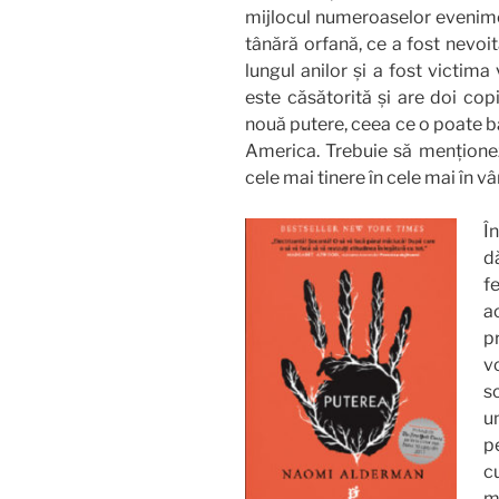
mijlocul numeroaselor eveniment
tânără orfană, ce a fost nevoi
lungul anilor și a fost victima
este căsătorită și are doi copi
nouă putere, ceea ce o poate bă
America. Trebuie să menționez 
cele mai tinere în cele mai în vâ
Î
d
f
a
p
v
s
u
p
c
m