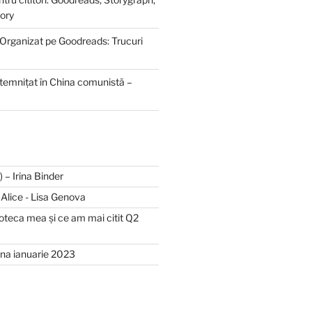
ory
 Organizat pe Goodreads: Trucuri
ntemnițat în China comunistă –
II) – Irina Binder
și Alice - Lisa Genova
lioteca mea și ce am mai citit Q2
luna ianuarie 2023