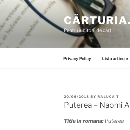
Skip
to
CĂRTURIA
content
Pentru iubitorii de cărți.
Privacy Policy
Lista articole
POSTED
20/06/2018
BY
RALUCA T
ON
Puterea – Naomi 
Titlu in romana:
Puterea