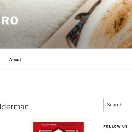
.RO
About
Search
Alderman
for:
FOLLOW US