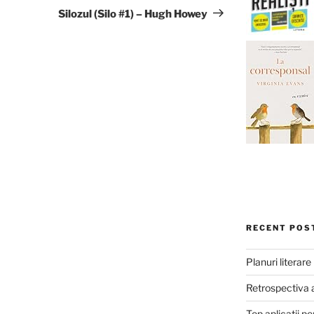
Post
Silozul (Silo #1) – Hugh Howey
RECENT POS
Planuri literar
Retrospectiva 
Top aplicații pe