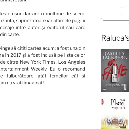
tește ușor dar are o mulțime de scene
trizantă, suprinzătoare iar ultimele pagini
esaje între autor și editorul său care
din carte.
Raluca's
nge să citiți cartea acum: a fost una din
a în 2017 și a fost inclusă pe lista celor
 de către New York Times, Los Angeles
Entertainment Weekly, Eu o recomand
le tulburătoare, atât femeilor cât și
um nu v-ați imaginat!