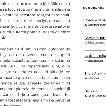
e ce au loc în diferite țări. Allie este o
GOODREADS 
tă să locuiască cu mai multe familii de-a
 violențelor acestora. Margot este adult,
Prăvălia de vră
i iar unul dintre ei, Jocelyn, are această
by
Sarah Beth Durs
ga în bucluc, mai ales că este senator în
și că puterea poate fi trezită de către
rstă.
Câteva feluri 
by
Flavius Ardelean
nce
pând cu 10 ani în urmă, autoarea ne
ă șansa de a vedea cum descoperă
La última mir
emeile această putere, cum le schimbă
by
Javier Alandes
cest lucru, ce repercusiuni sunt, cum
rivește societatea această situație, ce
There Are Rive
or încerca guvernele să facă, cum se va
by
Elif Shafak
chimba religia, aceasta din urmă fiind
na dintre pietrele de temelie a societății
Demonii
e care cu toții o cunoaștem. De astfel,
by
Fyodor Dostoev
um a fost afectată religia mi s-a părut cel
ai interesant.