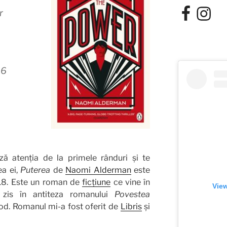
Facebook
Instagra
r
16
ză atenția de la primele rânduri și te
ea ei,
Puterea
de
Naomi Alderman
este
018. Este un roman de
ficțiune
ce vine în
View
zis în antiteza romanului
Povestea
d. Romanul mi-a fost oferit de
Libris
și