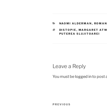
CATEGORIES
NAOMI ALDERMAN
,
ROMA
TAGS
DISTOPIE
,
MARGARET AT
PUTEREA SLUJITOAREI
Leave a Reply
You must be
logged in
to post
Post
Previous
PREVIOUS