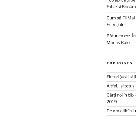
Fable și Bookm
Cum să Fii Mai
Esențiale
Păturica roz. Î
Marius Balo
TOP POSTS
Fluturi (vol I si 
Altfel... și totu
Cărți noi în bib
2019
Ce am citit în 