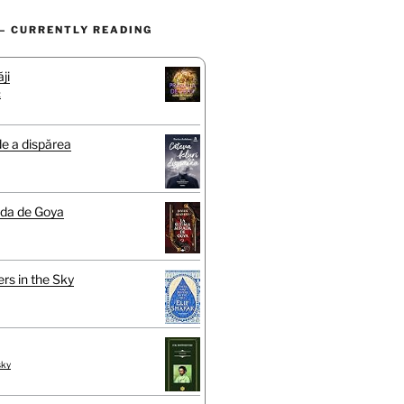
– CURRENTLY READING
ji
t
de a dispărea
ada de Goya
rs in the Sky
sky