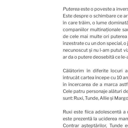
Puterea
este o poveste a inversă
Este despre o schimbare ce ar f
în care trăim, o lume dominată
companiilor multinaționale sau
de cele mai multe ori puterea 
înzestrate cu un don special, o
necunoscut și nu l-am putut viz
ar da o putere deosebită ce le
Călătorim în diferite locuri 
întrucât cartea începe cu 10 a
în încercarea de a marca astf
Cele patru personaje alături d
sunt: Ruxi, Tunde, Allie și Margo
Ruxi este fiica adolescentă a 
este prezentă la uciderea mamei
Contrar așteptărilor, Tunde 