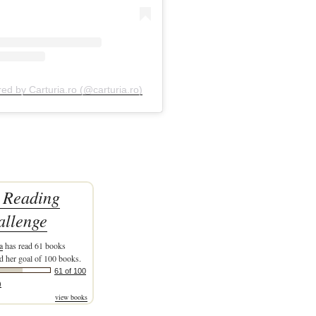
red by Carturia.ro (@carturia.ro)
 Reading
allenge
a
has read 61 books
d her goal of 100 books.
61 of 100
)
view books