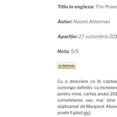
Titlu in engleza:
The Powe
Autor:
Naomi Alderman
Apariție:
27 octombrie 20
Nota
: 5/5
Cu o descriere ce îți captea
convinge definitiv cu încheier
pentru mine, cartea anului 2
completarea sau mai bine 
slujitoareai
de Margaret Atwoo
poate fi găsit
aici
.