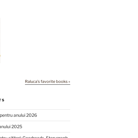
Raluca's favorite books »
TS
e pentru anului 2026
anului 2025
ntru cititori: Goodreads, Storygraph,