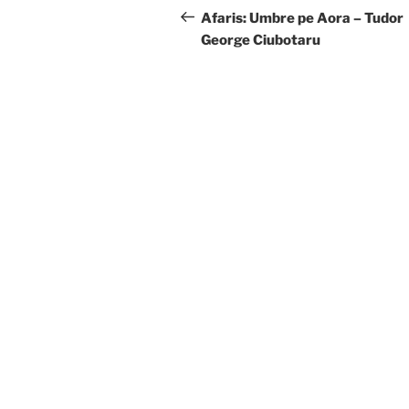
navigation
Post
Afaris: Umbre pe Aora – Tudor
George Ciubotaru