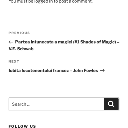
You must be
logged in
to post a comment.
Post
Previous
PREVIOUS
navigation
Post
Partea intunecata a magiei (#1 Shades of Magic) –
V.E. Schwab
Next
NEXT
Post
Iubita locotenentului francez – John Fowles
Search
Search
for:
FOLLOW US