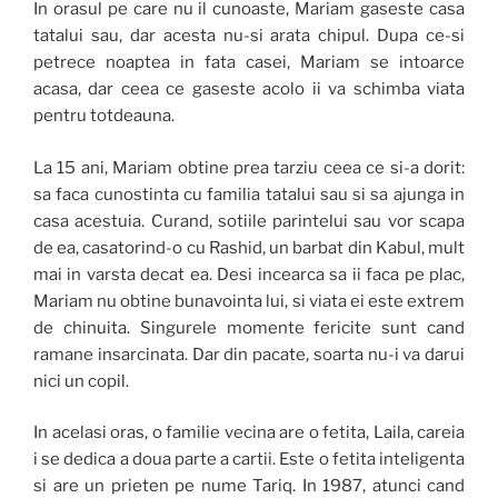
In orasul pe care nu il cunoaste, Mariam gaseste casa
tatalui sau, dar acesta nu-si arata chipul. Dupa ce-si
petrece noaptea in fata casei, Mariam se intoarce
acasa, dar ceea ce gaseste acolo ii va schimba viata
pentru totdeauna.
La 15 ani, Mariam obtine prea tarziu ceea ce si-a dorit:
sa faca cunostinta cu familia tatalui sau si sa ajunga in
casa acestuia. Curand, sotiile parintelui sau vor scapa
de ea, casatorind-o cu Rashid, un barbat din Kabul, mult
mai in varsta decat ea. Desi incearca sa ii faca pe plac,
Mariam nu obtine bunavointa lui, si viata ei este extrem
de chinuita. Singurele momente fericite sunt cand
ramane insarcinata. Dar din pacate, soarta nu-i va darui
nici un copil.
In acelasi oras, o familie vecina are o fetita, Laila, careia
i se dedica a doua parte a cartii. Este o fetita inteligenta
si are un prieten pe nume Tariq. In 1987, atunci cand