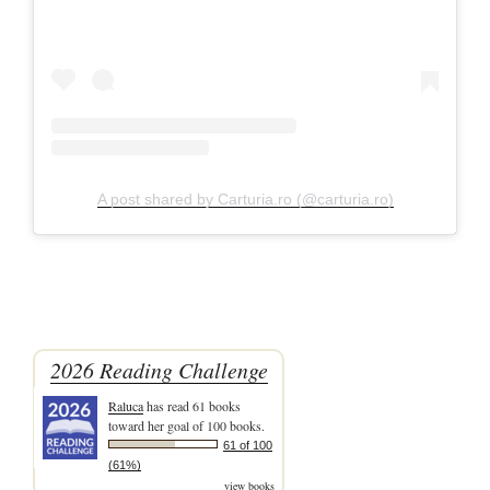
A post shared by Carturia.ro (@carturia.ro)
2026 Reading Challenge
Raluca
has read 61 books
toward her goal of 100 books.
61 of 100
(61%)
view books