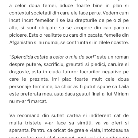
a celor doua femei, aduce foarte bine in plan si
contextul societatii din care ele face parte. Vedem cum
incet incet femeilor li se iau drepturile de pe o zi pe
alta, si sunt obligate sa se acopere din cap pana-n
picioare. Este o realitate cu care din pacate, femeile din
Afganistan si nu numai, se confrunta si in zilele noastre.
“Splendida cetate a celor o mie de sori”
este un roman
despre putere, sacrificiu, greutati si piedici, daruire si
dragoste, asta in ciuda tuturor lucrurilor negative pe
care le prezinta. Imi plac foarte mult cele doua
personaje feminine, ba chiar as fi putut spune ca Laila
este preferata mea, asta daca gestul final al lui Miriam
nu m-ar fi marcat.
Va recomand din suflet cartea si indiferent cat de
multa tristete v-ar face sa simtiti, va va oferi si
speranta. Pentru ca oricat de grea e viata, intotdeauna
vom putea gasi atat oameni buni cat si sentimente