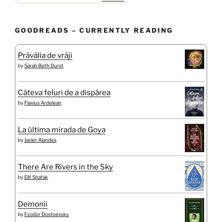
GOODREADS – CURRENTLY READING
Prăvălia de vrăji
by
Sarah Beth Durst
Câteva feluri de a dispărea
by
Flavius Ardelean
La última mirada de Goya
by
Javier Alandes
There Are Rivers in the Sky
by
Elif Shafak
Demonii
by
Fyodor Dostoevsky