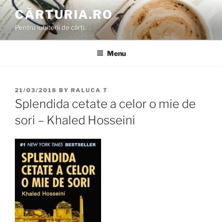
Skip
CĂRTURIA.RO
to
Pentru iubitorii de cărți.
content
Menu
POSTED
21/03/2018
BY
RALUCA T
ON
Splendida cetate a celor o mie de
sori – Khaled Hosseini