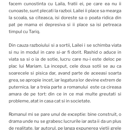
facem cunostinta cu Laila, fratii ei, pe care ea nu ii
cunoaste, sunt plecati la razboi. Lailei ii place sa mearga
la scoala, sa citeasca, isi doreste sa o poata ridica din
pat pe mama ei depresiva si ii place sa isi petreaca
timpul cu Tariq.
Din cauza razboiului si a sortii, Lailei i se schimba viata
si nu in modul in care si-ar fi dorit. Rashid o aduce in
viata sa si o ia de sotie, lucru care nu-i este deloc pe
plac lui Mariam. La inceput, cele doua sotii se au ca
soarecele si pisica dar, avand parte de aceeasi soarta
grea, se apropie incet, iar legatura lor devine extrem de
puternica. Iar a treia parte a romanului este ca cireasa
amara de pe tort: din ce in ce mai multe greutati si
probleme, atat in casa cat si in societate.
Romanul mi se pare unul de exceptie: bine construit, o
drama unde nu se grabesc lucrurile iar asta ii da un plus
de realitate. Iar autorul, pe langa expunerea vietii grele