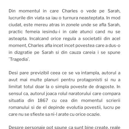
Din momentul in care Charles o vede pe Sarah,
lucrurile din viata sa iau o turnura neasteptata. In mod
ciudat, este mereu atras in zonele unde se afla Sarah,
practic femeia iesindu-i in cale atunci cand nu se
asteapta. Incalcand orice regula a societatii din acel
moment, Charles afla incet incet povestea care a dus-o
in dizgratie pe Sarah si din cauza careia i se spune
¨Tragedia¨.
Desi pare previzibil ceea ce se va intampla, autorul a
avut mai multe planuri pentru protagonisti si nu a
limitat totul doar la o simpla poveste de dragoste. In
sensul ca, autorul joaca rolul naratorului care compara
situatia din 1867 cu cea din momentul scrierii
romanului si de el depinde evolutia povestii, lucru pe
care nu se sfieste sa ni-l arate cu orice ocazie.
Despre personaje pot spune ca sunt bine create, reale