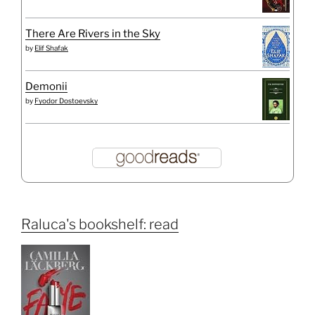
There Are Rivers in the Sky
by
Elif Shafak
Demonii
by
Fyodor Dostoevsky
Raluca's bookshelf: read