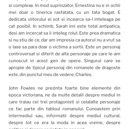
si complexe. In mod suprinzator, Ernestina nu e in ochii
mei doar o tinerica rasfatata, cu un tata bogat. E
dedicata viitorului ei sot si incearca sa-l inteleaga pe
cat posibil. In schimb, Sarah imi este total antipatica,
desi am incercat sa ii inteleg rolul. Este prea dramatica
si nu stiu de ce, dar am impresia ca autorul nu a vrut sa
o lase sa para doar o victima a sortii. Este un personaj
controversat si diferit de alte personaje pe care le-am
cunoscut in acest gen de opere. Singurul care se
apropie de tipicul personaj din romanele de dragoste
este, din punctul meu de vedere, Charles.
John Fowles ne prezinta foarte bine elemente din
epoca victoriana, ne da multe detalii despre mediul in
care traiau cei trei protagonisti si celalalte personaje
ce fac parte din tabloul romanului. Cunoastem prin
intermediul sau, informatii despre mediul cultural,
despre tot ce era la moda in acea vreme, despre