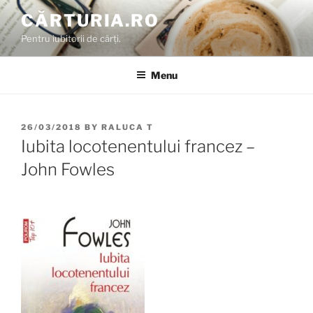
Skip
CĂRTURIA.RO
to
Pentru iubitorii de cărți.
content
Menu
POSTED
26/03/2018
BY
RALUCA T
ON
Iubita locotenentului francez –
John Fowles