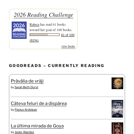
2026 Reading Challenge
Raluca
has read 61 books
toward her goal of 100 books.
61 of 100
(61%)
view books
GOODREADS – CURRENTLY READING
Prăvălia de vrăji
by
Sarah Beth Durst
Câteva feluri de a dispărea
by
Flavius Ardelean
La última mirada de Goya
by
Javier Alandes