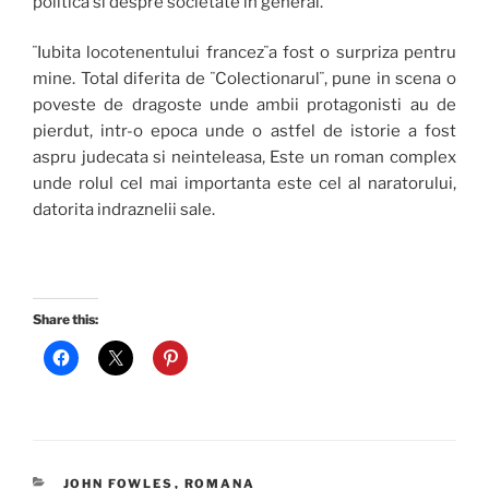
politica si despre societate in general.
¨Iubita locotenentului francez¨a fost o surpriza pentru
mine. Total diferita de ¨Colectionarul¨, pune in scena o
poveste de dragoste unde ambii protagonisti au de
pierdut, intr-o epoca unde o astfel de istorie a fost
aspru judecata si neinteleasa, Este un roman complex
unde rolul cel mai importanta este cel al naratorului,
datorita indraznelii sale.
Share this:
CATEGORIES
JOHN FOWLES
,
ROMANA