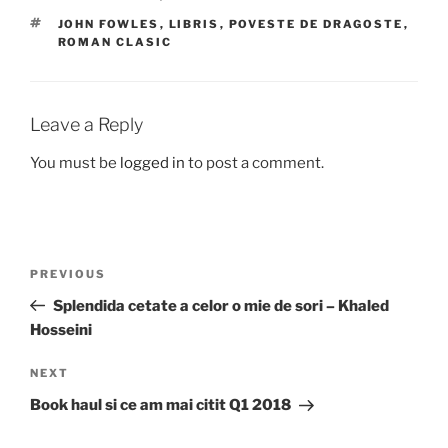
TAGS
JOHN FOWLES
,
LIBRIS
,
POVESTE DE DRAGOSTE
,
ROMAN CLASIC
Leave a Reply
You must be
logged in
to post a comment.
Post
Previous
PREVIOUS
navigation
Post
Splendida cetate a celor o mie de sori – Khaled
Hosseini
Next
NEXT
Post
Book haul si ce am mai citit Q1 2018