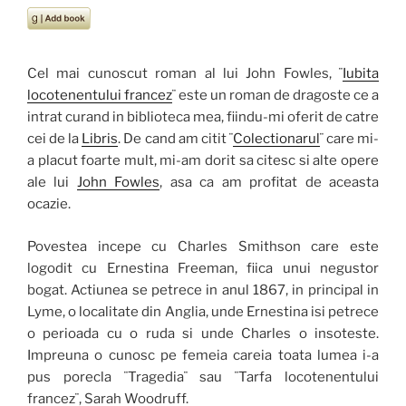
Cel mai cunoscut roman al lui John Fowles, ¨
Iubita
locotenentului francez
¨ este un roman de dragoste ce a
intrat curand in biblioteca mea, fiindu-mi oferit de catre
cei de la
Libris
. De cand am citit ¨
Colectionarul
¨ care mi-
a placut foarte mult, mi-am dorit sa citesc si alte opere
ale lui
John Fowles
, asa ca am profitat de aceasta
ocazie.
Povestea incepe cu Charles Smithson care este
logodit cu Ernestina Freeman, fiica unui negustor
bogat. Actiunea se petrece in anul 1867, in principal in
Lyme, o localitate din Anglia, unde Ernestina isi petrece
o perioada cu o ruda si unde Charles o insoteste.
Impreuna o cunosc pe femeia careia toata lumea i-a
pus porecla ¨Tragedia¨ sau ¨Tarfa locotenentului
francez¨, Sarah Woodruff.