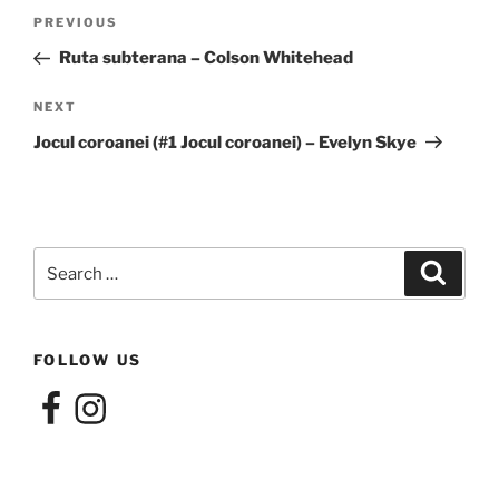
Post
Previous
PREVIOUS
navigation
Post
Ruta subterana – Colson Whitehead
Next
NEXT
Post
Jocul coroanei (#1 Jocul coroanei) – Evelyn Skye
Search
Search
for:
FOLLOW US
Facebook
Instagram