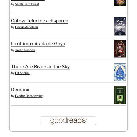
by
Sarah Beth Durst
Câteva feluri de a dispărea
by
Flavius Ardelean
La última mirada de Goya
by
Javier Alandes
There Are Rivers in the Sky
by
Elif Shafak
Demonii
by
Fyodor Dostoevsky