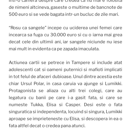
intr-o camera despre care credea ca nu mai e folosita
de nimeni altcineva, gaseste o multime de bancnote de
500 euro si se vede bagata intr-un bucluc de zile mari.
“Rosu ca sangele” incepe cu uciderea unei femei care
incearca sa fuga cu 30.000 euro si cu o iarna mai grea
decat cele din ultimii ani, iar sangele niciunde nu iese
mai mult in evidenta ca pe zapada imaculata.
Actiunea cartii se petrece in Tampere si include atat
adolescenti cat si oameni puternici si mafioti implicati
in tot felul de afaceri dubioase. Unul dintre acestia este
chiar Ursul Polar, in casa caruia va ajunge si Lumikki.
Protagonista se aliaza cu alti trei colegi, care au
legatura cu banii pe care i-a gasit fata, si care se
numeste Tukka, Elisa si Casper. Desi este o fata
singuratica si independenta, locuind si singura, Lumikki
aproape se imprieteneste cu Elisa, si descopera in ea o
fata altfel decat o credea pana atunci.