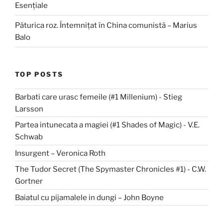
Esențiale
Păturica roz. Întemnițat în China comunistă – Marius
Balo
TOP POSTS
Barbati care urasc femeile (#1 Millenium) - Stieg
Larsson
Partea intunecata a magiei (#1 Shades of Magic) - V.E.
Schwab
Insurgent – Veronica Roth
The Tudor Secret (The Spymaster Chronicles #1) - C.W.
Gortner
Baiatul cu pijamalele in dungi – John Boyne