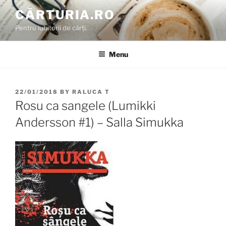
Skip
CĂRTURIA.RO
to
Pentru iubitorii de cărți.
content
Menu
POSTED
22/01/2018
BY
RALUCA T
ON
Rosu ca sangele (Lumikki
Andersson #1) – Salla Simukka