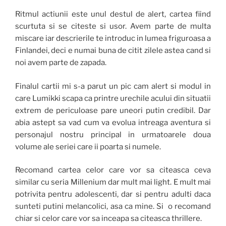
Ritmul actiunii este unul destul de alert, cartea fiind
scurtuta si se citeste si usor. Avem parte de multa
miscare iar descrierile te introduc in lumea friguroasa a
Finlandei, deci e numai buna de citit zilele astea cand si
noi avem parte de zapada.
Finalul cartii mi s-a parut un pic cam alert si modul in
care Lumikki scapa ca printre urechile acului din situatii
extrem de periculoase pare uneori putin credibil. Dar
abia astept sa vad cum va evolua intreaga aventura si
personajul nostru principal in urmatoarele doua
volume ale seriei care ii poarta si numele.
Recomand cartea celor care vor sa citeasca ceva
similar cu seria Millenium dar mult mai light. E mult mai
potrivita pentru adolescenti, dar si pentru adulti daca
sunteti putini melancolici, asa ca mine. Si o recomand
chiar si celor care vor sa inceapa sa citeasca thrillere.