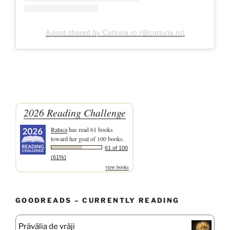
A post shared by Carturia.ro (@carturia.ro)
2026 Reading Challenge
Raluca
has read 61 books
toward her goal of 100 books.
61 of 100
(61%)
view books
GOODREADS – CURRENTLY READING
Prăvălia de vrăji