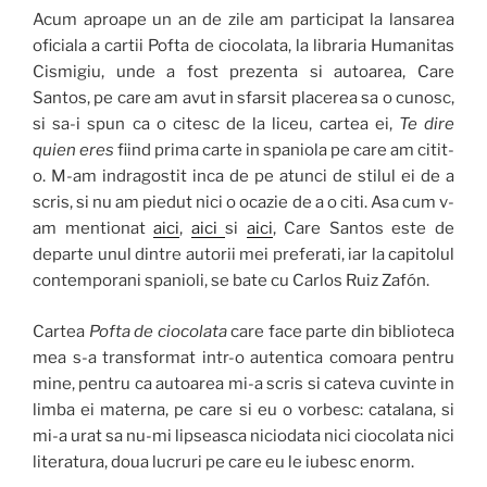
Acum aproape un an de zile am participat la lansarea
oficiala a cartii Pofta de ciocolata, la libraria Humanitas
Cismigiu, unde a fost prezenta si autoarea, Care
Santos, pe care am avut in sfarsit placerea sa o cunosc,
si sa-i spun ca o citesc de la liceu, cartea ei,
Te dire
quien eres
fiind prima carte in spaniola pe care am citit-
o. M-am indragostit inca de pe atunci de stilul ei de a
scris, si nu am piedut nici o ocazie de a o citi. Asa cum v-
am mentionat
aici
,
aici
si
aici
, Care Santos este de
departe unul dintre autorii mei preferati, iar la capitolul
contemporani spanioli, se bate cu Carlos Ruiz Zafón.
Cartea
Pofta de ciocolata
care face parte din biblioteca
mea s-a transformat intr-o autentica comoara pentru
mine, pentru ca autoarea mi-a scris si cateva cuvinte in
limba ei materna, pe care si eu o vorbesc: catalana, si
mi-a urat sa nu-mi lipseasca niciodata nici ciocolata nici
literatura, doua lucruri pe care eu le iubesc enorm.