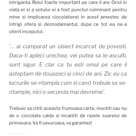
intriganta. Rolul foarte important pe care il are Oriol in
viata ei si a sotului ei a fost punctul culminant pentru
mine si implicarea ciocolatierei in acest amestec de
intrigi ofera si deznodamantul, dupa ce tot ea ne-a
oferit inceputul.
¨… ai cumparat un obiect incarcat de povesti.
Daca-ti apleci urechea, vei putea sa le-asculti,
sunt sigur. E clar ca tu esti omul pe care il
asteptam de douazeci si cinci de ani. Zic eu ca
lucrurile se-ntampla cum si cand trebuie sa se-
ntample, nici o secunda mai devreme¨.
Trebuie sa cititi aceasta frumoasa carte, insotiti sau nu
de o ciocolata calda si incalziti de razele soarelui de
primavara. Va fi savuroasa, va garantez!