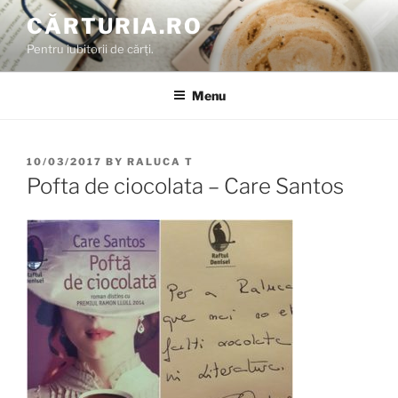
Skip
CĂRTURIA.RO
to
Pentru iubitorii de cărți.
content
Menu
POSTED
10/03/2017
BY
RALUCA T
ON
Pofta de ciocolata – Care Santos