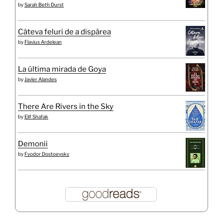
by
Sarah Beth Durst
Câteva feluri de a dispărea
by
Flavius Ardelean
La última mirada de Goya
by
Javier Alandes
There Are Rivers in the Sky
by
Elif Shafak
Demonii
by
Fyodor Dostoevsky