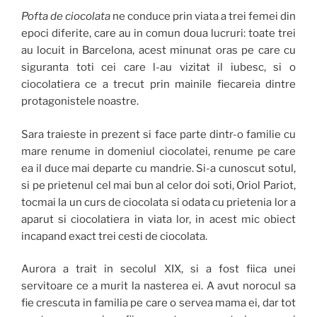
Pofta de ciocolata
ne conduce prin viata a trei femei din
epoci diferite, care au in comun doua lucruri: toate trei
au locuit in Barcelona, acest minunat oras pe care cu
siguranta toti cei care l-au vizitat il iubesc, si o
ciocolatiera ce a trecut prin mainile fiecareia dintre
protagonistele noastre.
Sara traieste in prezent si face parte dintr-o familie cu
mare renume in domeniul ciocolatei, renume pe care
ea il duce mai departe cu mandrie. Si-a cunoscut sotul,
si pe prietenul cel mai bun al celor doi soti, Oriol Pariot,
tocmai la un curs de ciocolata si odata cu prietenia lor a
aparut si ciocolatiera in viata lor, in acest mic obiect
incapand exact trei cesti de ciocolata.
Aurora a trait in secolul XIX, si a fost fiica unei
servitoare ce a murit la nasterea ei. A avut norocul sa
fie crescuta in familia pe care o servea mama ei, dar tot