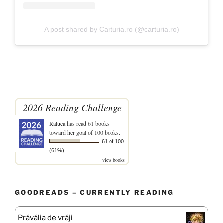
A post shared by Carturia.ro (@carturia.ro)
2026 Reading Challenge
Raluca
has read 61 books
toward her goal of 100 books.
61 of 100
(61%)
view books
GOODREADS – CURRENTLY READING
Prăvălia de vrăji