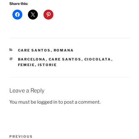
Share this:
CATEGORIES
CARE SANTOS
,
ROMANA
TAGS
BARCELONA
,
CARE SANTOS
,
CIOCOLATA
,
FEMEIE
,
ISTORIE
Leave a Reply
You must be
logged in
to post a comment.
Post
Previous
PREVIOUS