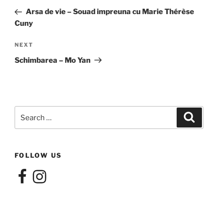
navigation
Post
Arsa de vie – Souad impreuna cu Marie Thérèse
Cuny
Next
NEXT
Post
Schimbarea – Mo Yan
Search
Search
for:
FOLLOW US
Facebook
Instagram