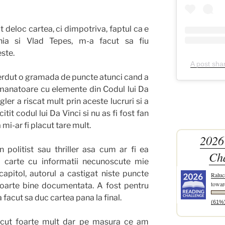
 deloc cartea, ci dimpotriva, faptul ca e
ia si Vlad Tepes, m-a facut sa fiu
ste.
A post sha
pierdut o gramada de puncte atunci cand a
emanatoare cu elemente din Codul lui Da
ler a riscat mult prin aceste lucruri si a
itit codul lui Da Vinci si nu as fi fost fan
mi-ar fi placut tare mult.
2026
politist sau thriller asa cum ar fi ea
Ch
 carte cu informatii necunoscute mie
apitol, autorul a castigat niste puncte
Raluc
towar
foarte bine documentata. A fost pentru
facut sa duc cartea pana la final.
(61%
placut foarte mult dar pe masura ce am