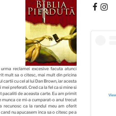
Facebook
Instagra
 urma reclamei excesive facuta atunci
it mult sa o citesc, mai mult din pricina
l cartii cu cel al lui Dan Brown, iar acesta
 mei preferati. Cred ca la fel ca si mine si
st pacaliti de aceasta carte. Eu am primit
View
e munca ce mi-a cumparat-o anul trecut
a recunosc ca la randul meu am oferit
, cand nu apucasem inca sa o citesc pe a