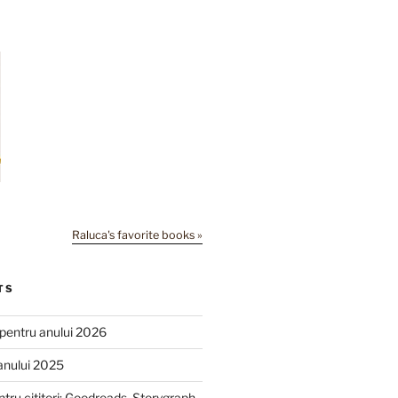
Raluca's favorite books »
TS
e pentru anului 2026
anului 2025
ntru cititori: Goodreads, Storygraph,