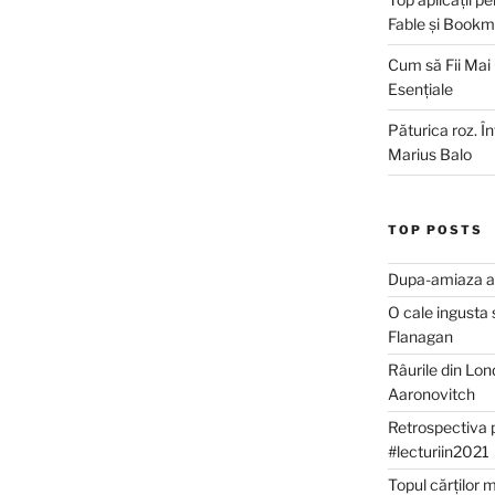
Fable și Bookm
Cum să Fii Mai
Esențiale
Păturica roz. Î
Marius Balo
TOP POSTS
Dupa-amiaza al
O cale ingusta 
Flanagan
Râurile din Lon
Aaronovitch
Retrospectiva 
#lecturiin2021
Topul cărților 