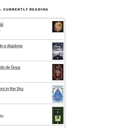
– CURRENTLY READING
ji
t
de a dispărea
ada de Goya
rs in the Sky
sky