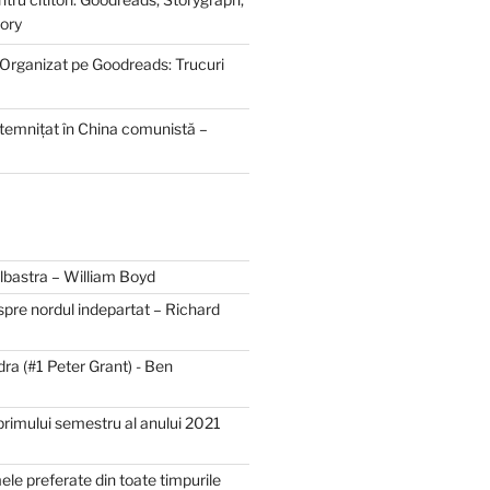
ory
 Organizat pe Goodreads: Trucuri
ntemnițat în China comunistă –
bastra – William Boyd
spre nordul indepartat – Richard
dra (#1 Peter Grant) - Ben
primului semestru al anului 2021
mele preferate din toate timpurile