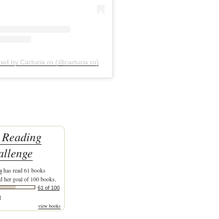
red by Carturia.ro (@carturia.ro)
 Reading
allenge
a
has read 61 books
d her goal of 100 books.
61 of 100
)
view books