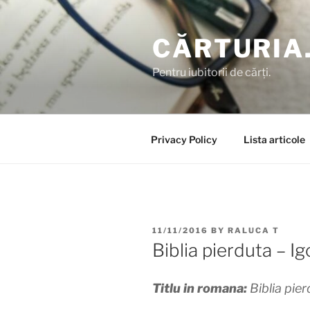
Skip
to
CĂRTURIA
content
Pentru iubitorii de cărți.
Privacy Policy
Lista articole
POSTED
11/11/2016
BY
RALUCA T
ON
Biblia pierduta – Ig
Titlu in romana:
Biblia pier