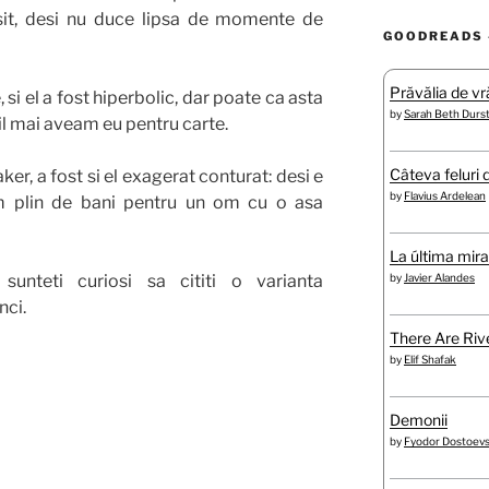
isit, desi nu duce lipsa de momente de
GOODREADS 
Prăvălia de vră
 si el a fost hiperbolic, dar poate ca asta
by
Sarah Beth Durs
 il mai aveam eu pentru carte.
Câteva feluri 
ker, a fost si el exagerat conturat: desi e
by
Flavius Ardelean
am plin de bani pentru un om cu o asa
La última mir
by
Javier Alandes
nteti curiosi sa cititi o varianta
nci.
There Are Rive
by
Elif Shafak
Demonii
by
Fyodor Dostoev