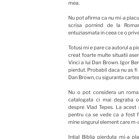
mea.
Nu pot afirma ca nu mi-a placut
scrisa pornind de la Roman
entuziasmata in ceea ce o prive
Totusi mi e pare ca autorul a 
creat foarte multe situatii as
Vinci a lui Dan Brown. Igor Berg
pierdut. Probabil daca nu as fi c
Dan Brown, cu siguranta cartea 
Nu o pot considera un roman 
catalogata ci mai degraba o
despre Vlad Tepes. La acest c
pentru ca se vede ca a fost 
mine singurul element care m-a 
Intial Biblia pierduta mi-a 