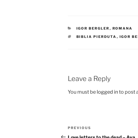
CATEGORIES
IGOR BERGLER
,
ROMANA
TAGS
BIBLIA PIERDUTA
,
IGOR B
Leave a Reply
You must be
logged in
to post
Post
Previous
PREVIOUS
navigation
Post
Love letters to the dead – Ava