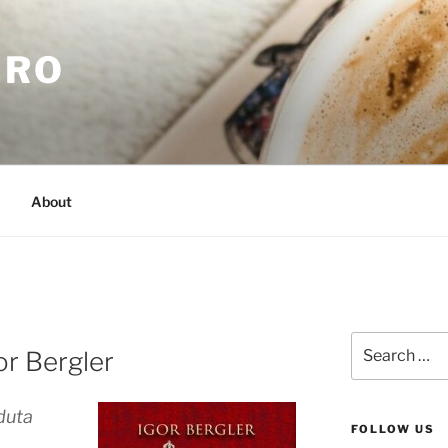
.RO
About
Search
or Bergler
for:
duta
FOLLOW US