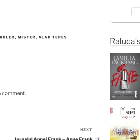
ERGLER
,
MISTER
,
VLAD TEPES
Raluca's
 a comment.
NEXT
Next
Post
Jurnalul Annei Frank – Anne Frank