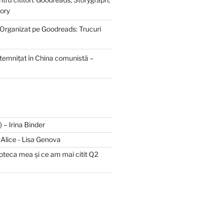
ory
 Organizat pe Goodreads: Trucuri
ntemnițat în China comunistă –
II) – Irina Binder
și Alice - Lisa Genova
lioteca mea și ce am mai citit Q2