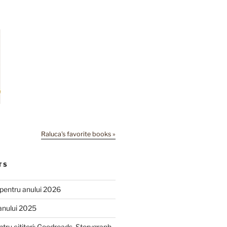
Raluca's favorite books »
TS
e pentru anului 2026
anului 2025
ntru cititori: Goodreads, Storygraph,