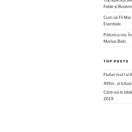
Fable și Bookm
Cum să Fii Mai
Esențiale
Păturica roz. Î
Marius Balo
TOP POSTS
Fluturi (vol I si 
Altfel... și totu
Cărți noi în bib
2019