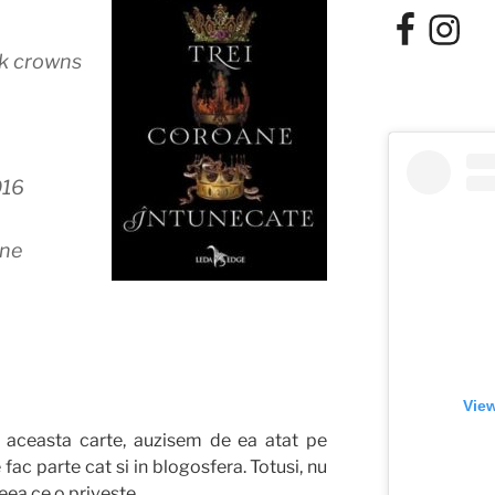
Facebook
Instagra
k crowns
016
one
View
aceasta carte, auzisem de ea atat pe
fac parte cat si in blogosfera. Totusi, nu
eea ce o priveste.