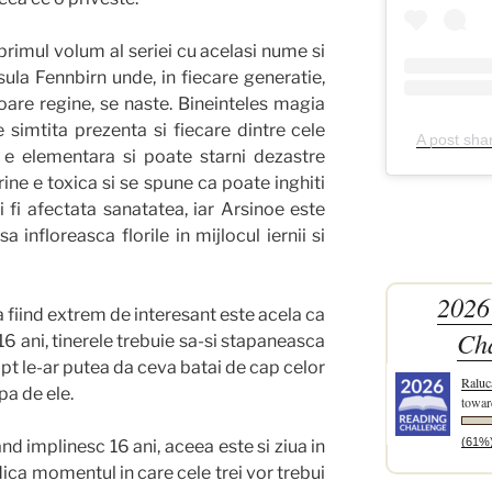
primul volum al seriei cu acelasi nume si
ula Fennbirn unde, in fiecare generatie,
itoare regine, se naste. Bineinteles magia
e simtita prezenta si fiecare dintre cele
A post sha
a e elementara si poate starni dezastre
ine e toxica si se spune ca poate inghiti
i fi afectata sanatatea, iar Arsinoe este
a infloreasca florile in mijlocul iernii si
2026
 fiind extrem de interesant este acela ca
Ch
 16 ani, tinerele trebuie sa-si stapaneasca
fapt le-ar putea da ceva batai de cap celor
Raluc
upa de ele.
towar
(61%
d implinesc 16 ani, aceea este si ziua in
dica momentul in care cele trei vor trebui