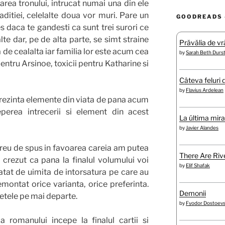
area tronului, intrucat numai una din ele
aditiei, celelalte doua vor muri. Pare un
GOODREADS 
s daca te gandesti ca sunt trei surori ce
lte dar, pe de alta parte, se simt straine
Prăvălia de vră
 de cealalta iar familia lor este acum cea
by
Sarah Beth Durs
pentru Arsinoe, toxicii pentru Katharine si
Câteva feluri 
by
Flavius Ardelean
prezinta elemente din viata de pana acum
eperea intrecerii si element din acest
La última mir
by
Javier Alandes
reu de spus in favoarea careia am putea
There Are Rive
crezut ca pana la finalul volumului voi
by
Elif Shafak
atat de uimita de intorsatura pe care au
emontat orice varianta, orice preferinta.
Demonii
etele pe mai departe.
by
Fyodor Dostoev
a romanului incepe la finalul cartii si