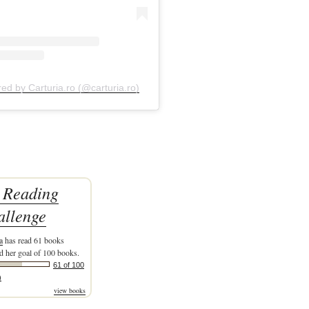
red by Carturia.ro (@carturia.ro)
 Reading
allenge
a
has read 61 books
d her goal of 100 books.
61 of 100
)
view books