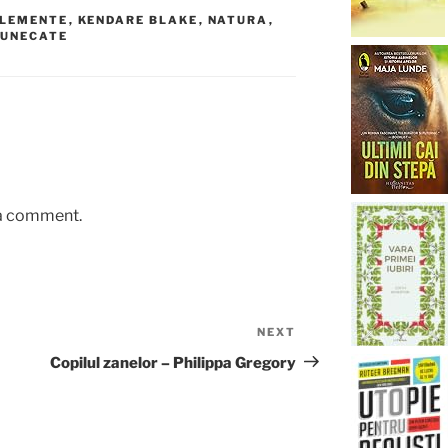
ELEMENTE
,
KENDARE BLAKE
,
NATURA
,
TUNECATE
 a comment.
NEXT
Next
Post
Copilul zanelor – Philippa Gregory