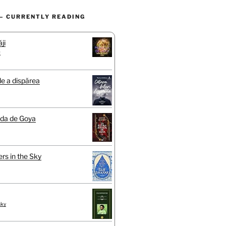
– CURRENTLY READING
ji
t
de a dispărea
ada de Goya
rs in the Sky
sky