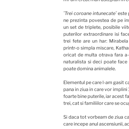
¨Trei coroane intunecate¨
este 
ne prezinta povestea de pe ins
un set de triplete, posibile vi
puterilor extraordinare isi fac
trei fete are un har: Mirabel
printr-o simpla miscare, Kathar
oricat de multa otrava fara a-
naturalista si deci poate face s
poate domina animalele.
Elementul pe care l-am gasit ca
pana in ziua in care vor implini
foarte bine puterile, iar acest 
trei, cat si familiilor care se oc
Si daca tot vorbeam de ziua can
care incepe anul ascensiunii, a