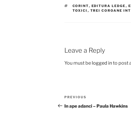
TAGS
CORINT
,
EDITURA LEDGE
,
TOXICI
,
TREI COROANE IN
Leave a Reply
You must be
logged in
to post
Post
Previous
PREVIOUS
navigation
Post
In ape adanci – Paula Hawkins