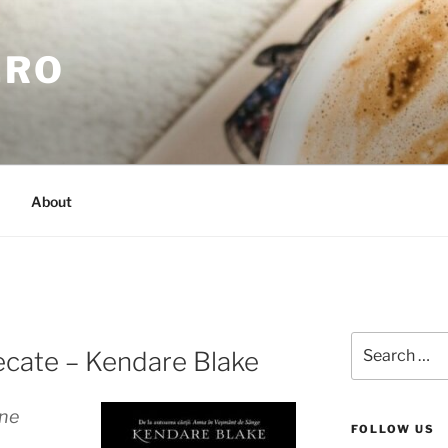
.RO
About
Search
ecate – Kendare Blake
for:
ane
FOLLOW US