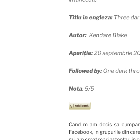
Titlu in engleza:
Three dar
Autor:
Kendare Blake
Apariție:
20 septembrie 2
Followed by:
One dark thr
Nota
: 5/5
Cand m-am decis sa cumpar 
Facebook, in grupurile din care 
mi-am creat mari asteptari in c