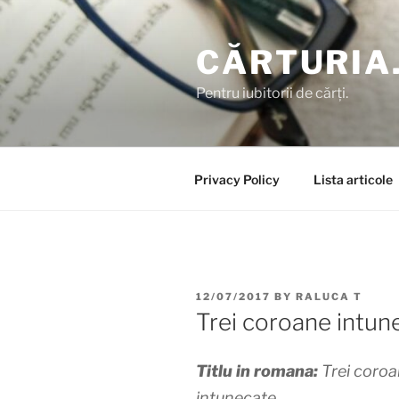
Skip
to
CĂRTURIA
content
Pentru iubitorii de cărți.
Privacy Policy
Lista articole
POSTED
12/07/2017
BY
RALUCA T
ON
Trei coroane intun
Titlu in romana:
Trei coro
intunecate