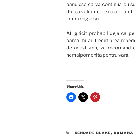
banuiesc ca va continua cu sur
doilea volum, care nu a aparut 
limba engleza).
Ati ghicit probabil deja ca pe
parca mi-au trecut prea repede 
de acest gen, va recomand c
nemaipomenita pentru vara.
Share this:
CATEGORIES
KENDARE BLAKE
,
ROMANA