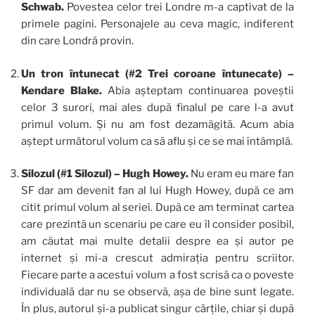
Schwab.
Povestea celor trei Londre m-a captivat de la
primele pagini. Personajele au ceva magic, indiferent
din care Londră provin.
Un tron întunecat (#2 Trei coroane întunecate) –
Kendare Blake.
Abia așteptam continuarea poveștii
celor 3 surori, mai ales după finalul pe care l-a avut
primul volum. Și nu am fost dezamăgită. Acum abia
aștept următorul volum ca să aflu și ce se mai întâmplă.
Silozul (#1 Silozul) – Hugh Howey.
Nu eram eu mare fan
SF dar am devenit fan al lui Hugh Howey, după ce am
citit primul volum al seriei. După ce am terminat cartea
care prezintă un scenariu pe care eu îl consider posibil,
am căutat mai multe detalii despre ea și autor pe
internet și mi-a crescut admirația pentru scriitor.
Fiecare parte a acestui volum a fost scrisă ca o poveste
individuală dar nu se observă, așa de bine sunt legate.
În plus, autorul și-a publicat singur cărțile, chiar și după