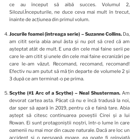
ce au început să aibă succes. Volumul 2,
Silozul.Începuturile, ne duce ceva mai mult în trecut,
înainte de acțiunea din primul volum.
Jocurile foamei (întreaga serie) – Suzanne Collins.
Da,
am citit seria abia anul ăsta și nu pot să cred că am
așteptat atât de mult. E una din cele mai faine serii pe
care le-am citit și unele din cele mai faine ecranizări pe
care le-am văzut. Recomand, recomand, recomand!
Efectiv nu am putut să mă țin departe de volumele 2 și
3 după ce am terminat-o pe prima.
Scythe (#1 Arc of a Scythe) – Neal Shusterman.
Am
devorat cartea asta. Păcat că nu e încă tradusă la noi,
dar sper să apară în 2019, pentru că e faină tare. Abia
aștept să citesc continuarea poveștii Cirei și a lui
Rowan. Ei sunt protagoniștii noștri, într-o lume în care
oamenii nu mai mor din cauze naturale. Dacă are loc un
accident și o persoană moare, ea poate fi reînviată