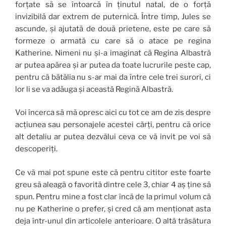
forțate să se întoarcă în ținutul natal, de o forță
invizibilă dar extrem de puternică. Între timp, Jules se
ascunde, și ajutată de două prietene, este pe care să
formeze o armată cu care să o atace pe regina
Katherine. Nimeni nu și-a imaginat că Regina Albastră
ar putea apărea și ar putea da toate lucrurile peste cap,
pentru că bătălia nu s-ar mai da între cele trei surori, ci
lor li se va adăuga și această Regină Albastră.
Voi încerca să mă opresc aici cu tot ce am de zis despre
acțiunea sau personajele acestei cărți, pentru că orice
alt detaliu ar putea dezvălui ceva ce vă invit pe voi să
descoperiți.
Ce vă mai pot spune este că pentru cititor este foarte
greu să aleagă o favorită dintre cele 3, chiar 4 aș ține să
spun. Pentru mine a fost clar încă de la primul volum că
nu pe Katherine o prefer, și cred că am menționat asta
deja într-unul din articolele anterioare. O altă trăsătura