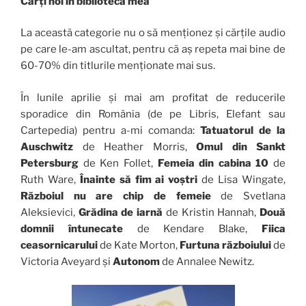
Cărți noi în biblioteca mea
La această categorie nu o să menționez și cărțile audio
pe care le-am ascultat, pentru că aș repeta mai bine de
60-70% din titlurile menționate mai sus.
În lunile aprilie și mai am profitat de reducerile
sporadice din România (de pe Libris, Elefant sau
Cartepedia) pentru a-mi comanda:
Tatuatorul de la
Auschwitz
de Heather Morris,
Omul din Sankt
Petersburg
de Ken Follet,
Femeia din cabina 10
de
Ruth Ware,
Înainte să fim ai voștri
de Lisa Wingate,
Războiul nu are chip de femeie
de Svetlana
Aleksievici,
Grădina de iarnă
de Kristin Hannah,
Două
domnii întunecate
de Kendare Blake,
Fiica
ceasornicarului
de Kate Morton,
Furtuna războiului
de
Victoria Aveyard și
Autonom
de Annalee Newitz.