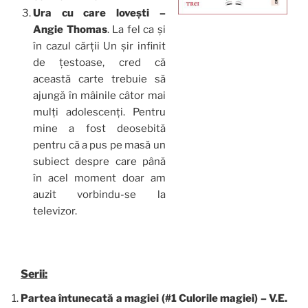
Ura cu care lovești –
Angie Thomas
. La fel ca și
în cazul cărții Un șir infinit
de țestoase, cred că
această carte trebuie să
ajungă în mâinile câtor mai
mulți adolescenți. Pentru
mine a fost deosebită
pentru că a pus pe masă un
subiect despre care până
în acel moment doar am
auzit vorbindu-se la
televizor.
Serii:
Partea întunecată a magiei (#1 Culorile magiei) – V.E.