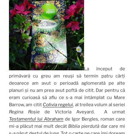
La început de
primăvară cu greu am reuși să termin patru cărți
deoarece am avut o perioadă aglomerată pe alte
planuri și nu am prea avut poftă de citit. Dar pentru că
eram curioasă să aflu ce s-a mai întâmplat cu Mare
Barrow, am citit
Colivia regelui
,
al treilea volum al seriei
Regina Roșie
de Victoria Aveyard. A urmat
Testamentul lui Abraham
de Igor Bergles, roman care
mi-a plăcut mai mult decât
Biblia pierdută
dar care mi
s-a părut destul de lung. Tot o carte pe care îmi doream