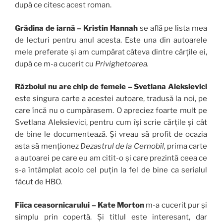
după ce citesc acest roman.
Grădina de iarnă – Kristin Hannah
se află pe lista mea
de lecturi pentru anul acesta. Este una din autoarele
mele preferate și am cumpărat câteva dintre cărțile ei,
după ce m-a cucerit cu
Privighetoarea.
Războiul nu are chip de femeie – Svetlana Aleksievici
este singura carte a acestei autoare, tradusă la noi, pe
care încă nu o cumpărasem. O apreciez foarte mult pe
Svetlana Aleksievici, pentru cum își scrie cărțile și cât
de bine le documentează. Și vreau să profit de ocazia
asta să menționez
Dezastrul de la Cernobîl,
prima carte
a autoarei pe care eu am citit-o și care prezintă ceea ce
s-a întâmplat acolo cel puțin la fel de bine ca serialul
făcut de HBO.
Fiica ceasornicarului – Kate Morton
m-a cucerit pur și
simplu prin copertă. Și titlul este interesant, dar