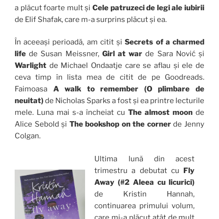
a plăcut foarte mult
și
Cele patruzeci de legi ale iubirii
de Elif Shafak, care m-a surprins plăcut și ea.
În aceeași perioadă, am citit și
Secrets of a charmed
life
de Susan Meissner,
Girl at war
de Sara Nović și
Warlight
de Michael Ondaatje care se aflau și ele de
ceva timp în lista mea de citit de pe Goodreads.
Faimoasa
A walk to remember (O plimbare de
neuitat)
de Nicholas Sparks a fost și ea printre lecturile
mele. Luna mai s-a încheiat cu
The almost moon
de
Alice Sebold
și
The bookshop on the corner
de Jenny
Colgan.
Ultima lună din acest
trimestru a debutat cu
Fly
Away (#2 Aleea cu licurici)
de Kristin Hannah,
continuarea primului volum,
care mi-a plăcut atât de mult