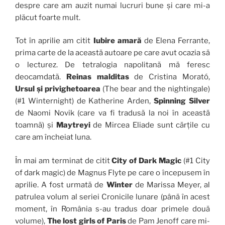
despre care am auzit numai lucruri bune și care mi-a
plăcut foarte mult.
Tot în aprilie am citit
Iubire amară
de Elena Ferrante,
prima carte de la această autoare pe care avut ocazia să
o lecturez. De tetralogia napolitană mă feresc
deocamdată.
Reinas malditas
de Cristina Morató,
Ursul și privighetoarea
(The bear and the nightingale)
(#1 Winternight) de Katherine Arden,
Spinning Silver
de Naomi Novik (care va fi tradusă la noi în această
toamnă) și
Maytreyi
de Mircea Eliade sunt cărțile cu
care am încheiat luna.
În mai am terminat de citit
City of Dark Magic
(#1 City
of dark magic) de Magnus Flyte pe care o începusem în
aprilie. A fost urmată de
Winter
de Marissa Meyer, al
patrulea volum al seriei Cronicile lunare (până în acest
moment, în România s-au tradus doar primele două
volume),
The lost girls of Paris
de Pam Jenoff care mi-