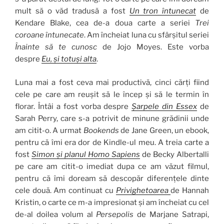
mult să o văd tradusă a fost
Un tron întunecat
de
Kendare Blake, cea de-a doua carte a seriei
Trei
coroane întunecate
. Am încheiat luna cu sfârșitul seriei
Înainte să te cunosc
de Jojo Moyes. Este vorba
despre
Eu, și totuși alta
.
Luna mai a fost ceva mai productivă, cinci cărți fiind
cele pe care am reușit să le încep și să le termin în
florar. Întâi a fost vorba despre
Șarpele din Essex
de
Sarah Perry, care s-a potrivit de minune grădinii unde
am citit-o. A urmat
Bookends
de Jane Green, un ebook,
pentru că îmi era dor de Kindle-ul meu. A treia carte a
fost
Simon și planul Homo Sapiens
de Becky Albertalli
pe care am citit-o imediat dupa ce am văzut filmul,
pentru că îmi doream să descopăr diferențele dinte
cele două. Am continuat cu
Privighetoarea
de Hannah
Kristin, o carte ce m-a impresionat și am încheiat cu cel
de-al doilea volum al
Persepolis
de Marjane Satrapi,