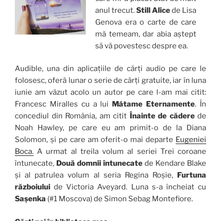
anul trecut.
Still Alice
de Lisa
Genova era o carte de care
mă temeam, dar abia aștept
să vă povestesc despre ea.
Audible, una din aplicațiile de cărți audio pe care le
folosesc, oferă lunar o serie de cărți gratuite, iar în luna
iunie am văzut acolo un autor pe care l-am mai citit:
Francesc Miralles cu a lui
Mátame Eternamente
. În
concediul din România, am citit
Înainte de cădere
de
Noah Hawley, pe care eu am primit-o de la Diana
Solomon, și pe care am oferit-o mai departe
Eugeniei
Boca.
A urmat al treila volum al seriei Trei coroane
întunecate,
Două domnii întunecate
de Kendare Blake
și al patrulea volum al seria Regina Roșie,
Furtuna
războiului
de Victoria Aveyard. Luna s-a încheiat cu
Sașenka
(#1 Moscova) de Simon Sebag Montefiore.