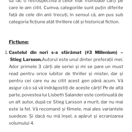
să fac o retrospectivă a celor mai frumoase cărți pe
care le-am citit. Cumva, categoriile sunt puțin diferite
față de cele din anii trecuți, în sensul că, am pus sub
categoria ficțiune atât thrillere cât și historical fiction.
Ficțiune:
Castelul din nori s-a sfărâmat (#3 Millenium) –
Stieg Larsson.
Autorul este unul dinter preferații mei.
Ador primele 3 cărți ale seriei și mi se pare un must
read pentru orice iubitor de thriller și mister, dar și
pentru cei care nu au citit acest gen până acum. Vă
asigur că o să vă îndrăgostiți de aceste cărți! Pe de altă
parte, povestea lui Lisbeth Salander este continuată de
un alt autor, după ce Stieg Larsson a murit, dar nu mai
este la fel. Vă recomand și filmele, mai ales variantele
suedeze. Și dacă nu mă înșel, a apărut și ecranizarea
volumului 4.