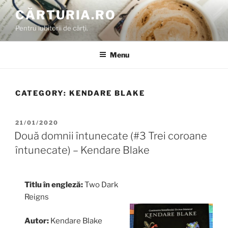
Skip
CĂRTURIA.RO
to
Pentru iubitorii de cărți.
content
Menu
CATEGORY:
KENDARE BLAKE
POSTED
21/01/2020
ON
Două domnii întunecate (#3 Trei coroane
întunecate) – Kendare Blake
Titlu în engleză:
Two Dark
Reigns
Autor:
Kendare Blake