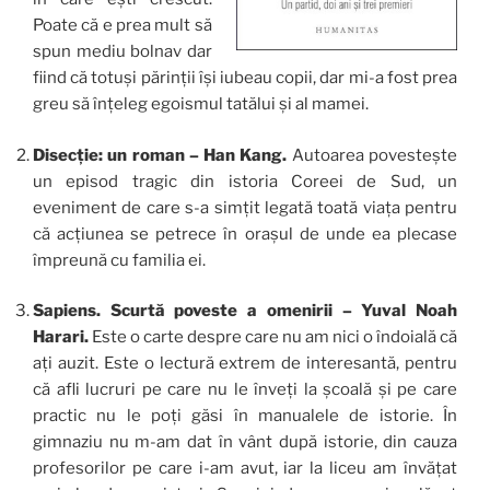
Poate că e prea mult să
spun mediu bolnav dar
fiind că totuși părinții își iubeau copii, dar mi-a fost prea
greu să înțeleg egoismul tatălui și al mamei.
Disecție: un roman – Han Kang.
Autoarea povestește
un episod tragic din istoria Coreei de Sud, un
eveniment de care s-a simțit legată toată viața pentru
că acțiunea se petrece în orașul de unde ea plecase
împreună cu familia ei.
Sapiens. Scurtă poveste a omenirii – Yuval Noah
Harari.
Este o carte despre care nu am nici o îndoială că
ați auzit. Este o lectură extrem de interesantă, pentru
că afli lucruri pe care nu le înveți la școală și pe care
practic nu le poți găsi în manualele de istorie. În
gimnaziu nu m-am dat în vânt după istorie, din cauza
profesorilor pe care i-am avut, iar la liceu am învățat