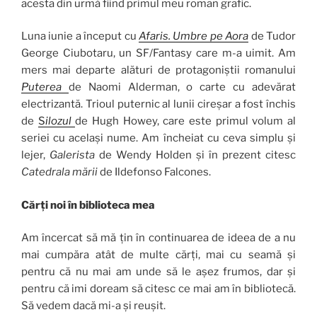
acesta din urmă fiind primul meu roman grafic.
Luna iunie a început cu
Afaris. Umbre pe Aora
de Tudor
George Ciubotaru, un SF/Fantasy care m-a uimit. Am
mers mai departe alături de protagoniștii romanului
Puterea
de Naomi Alderman, o carte cu adevărat
electrizantă. Trioul puternic al lunii cireșar a fost închis
de
S
ilozul
de Hugh Howey, care este primul volum al
seriei cu același nume. Am încheiat cu ceva simplu și
lejer,
Galerista
de Wendy Holden și în prezent citesc
Catedrala mării
de Ildefonso Falcones.
Cărți noi în biblioteca mea
Am încercat să mă țin în continuarea de ideea de a nu
mai cumpăra atât de multe cărți, mai cu seamă și
pentru că nu mai am unde să le așez frumos, dar și
pentru că imi doream să citesc ce mai am în bibliotecă.
Să vedem dacă mi-a și reușit.