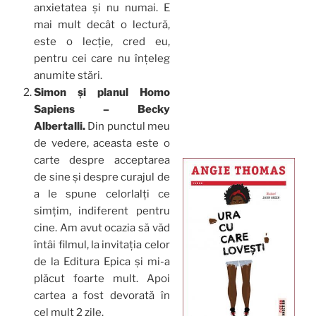
anxietatea și nu numai. E
mai mult decât o lectură,
este o lecție, cred eu,
pentru cei care nu înțeleg
anumite stări.
Simon și planul Homo
Sapiens – Becky
Albertalli.
Din punctul meu
de vedere, aceasta este o
carte despre acceptarea
de sine și despre curajul de
a le spune celorlalți ce
simțim, indiferent pentru
cine. Am avut ocazia să văd
întâi filmul, la invitația celor
de la Editura Epica și mi-a
plăcut foarte mult. Apoi
cartea a fost devorată în
cel mult 2 zile.