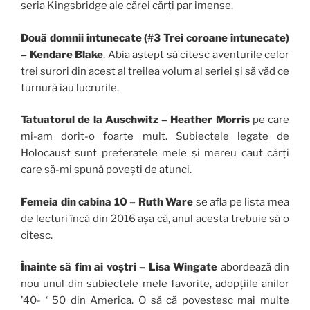
seria Kingsbridge ale cărei cărți par imense.
Două domnii întunecate (#3 Trei coroane întunecate)
– Kendare Blake
. Abia aștept să citesc aventurile celor
trei surori din acest al treilea volum al seriei și să văd ce
turnură iau lucrurile.
Tatuatorul de la Auschwitz – Heather Morris
pe care
mi-am dorit-o foarte mult. Subiectele legate de
Holocaust sunt preferatele mele și mereu caut cărți
care să-mi spună povești de atunci.
Femeia din cabina 10 – Ruth Ware
se afla pe lista mea
de lecturi încă din 2016 așa că, anul acesta trebuie să o
citesc.
Înainte
să fim ai voștri – Lisa Wingate
abordează din
nou unul din subiectele mele favorite, adopțiile anilor
’40-
‘ 50 din America. O să că povestesc mai multe