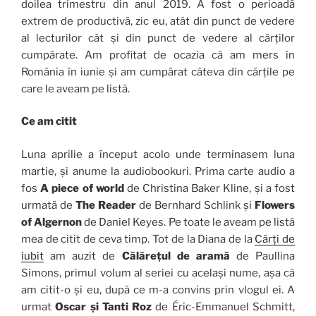
doilea trimestru din anul 2019. A fost o perioadă
extrem de productivă, zic eu, atât din punct de vedere
al lecturilor cât și din punct de vedere al cărților
cumpărate. Am profitat de ocazia că am mers în
România în iunie și am cumpărat câteva din cărțile pe
care le aveam pe listă.
Ce am citit
Luna aprilie a început acolo unde terminasem luna
martie, și anume la audiobookuri. Prima carte audio a
fos
A piece of world
de Christina Baker Kline, și a fost
urmată de
The Reader
de Bernhard Schlink și
Flowers
of Algernon
de Daniel Keyes. Pe toate le aveam pe listă
mea de citit de ceva timp. Tot de la Diana de la
Cărți de
iubit
am auzit de
Călărețul de aramă
de Paullina
Simons, primul volum al seriei cu același nume, așa că
am citit-o și eu, după ce m-a convins prin vlogul ei. A
urmat
Oscar și Tanti Roz
de Éric-Emmanuel Schmitt,