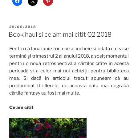
POSTED
29/06/2018
ON
Book haul si ce am mai citit Q2 2018
Pentru că luna iunie tocmai se încheie și odată cu ea se
termină și trimestrul 2 al anului 2018, a sosit momentul
pentru o nouă retrospectivă a cărților citite în acestă
perioadă și a celor mai noi achiziții pentru biblioteca
mea. Și dacă în
articolul trecut
spuneam că au
predominat thrillerele, de această dată mai degrabă
cărțile fantasy au fost mai multe.
Ce am citit