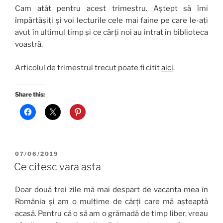
Cam atât pentru acest trimestru. Aștept să îmi
împărtășiți și voi lecturile cele mai faine pe care le-ați
avut în ultimul timp și ce cărți noi au intrat în biblioteca
voastră.
Articolul de trimestrul trecut poate fi citit
aici
.
Share this:
POSTED
07/06/2019
ON
Ce citesc vara asta
Doar două trei zile mă mai despart de vacanța mea în
România și am o mulțime de cărți care mă așteaptă
acasă. Pentru că o să am o grămadă de timp liber, vreau