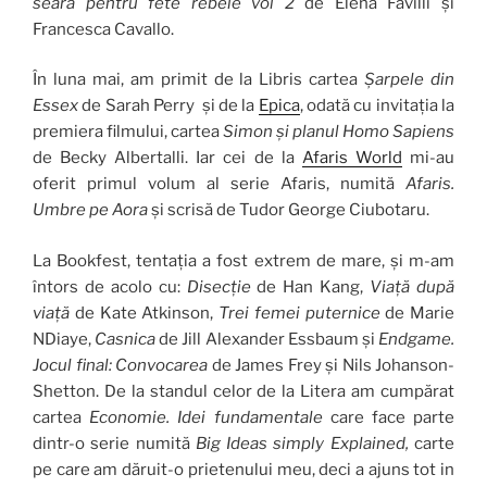
seară pentru fete rebele vol 2
de Elena Favilli și
Francesca Cavallo.
În luna mai, am primit de la Libris cartea
Șarpele din
Essex
de Sarah Perry și de la
Epica
, odată cu invitația la
premiera filmului, cartea
Simon și planul Homo Sapiens
de Becky Albertalli. Iar cei de la
Afaris World
mi-au
oferit primul volum al serie Afaris, numită
Afaris.
Umbre pe Aora
și scrisă de Tudor George Ciubotaru.
La Bookfest, tentația a fost extrem de mare, și m-am
întors de acolo cu:
Disecție
de Han Kang,
Viață după
viață
de Kate Atkinson,
Trei femei puternice
de Marie
NDiaye,
Casnica
de Jill Alexander Essbaum și
Endgame.
Jocul final: Convocarea
de James Frey și Nils Johanson-
Shetton. De la standul celor de la Litera am cumpărat
cartea
Economie. Idei fundamentale
care face parte
dintr-o serie numită
Big Ideas simply Explained,
carte
pe care am dăruit-o prietenului meu, deci a ajuns tot in