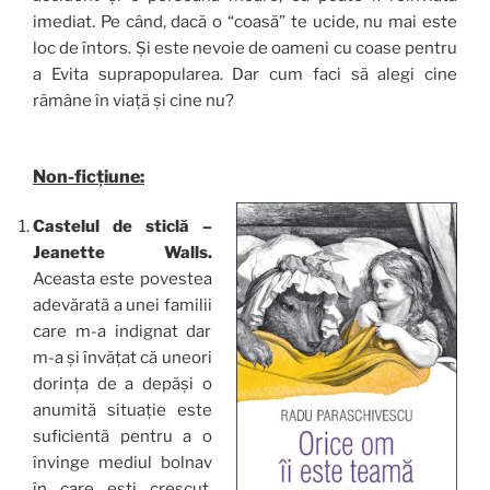
imediat. Pe când, dacă o “coasă” te ucide, nu mai este
loc de întors. Și este nevoie de oameni cu coase pentru
a Evita suprapopularea. Dar cum faci să alegi cine
rămâne în viață și cine nu?
Non-ficțiune:
Castelul de sticlă –
Jeanette Walls.
Aceasta este povestea
adevărată a unei familii
care m-a indignat dar
m-a și învățat că uneori
dorința de a depăși o
anumită situație este
suficientă pentru a o
învinge mediul bolnav
în care ești crescut.