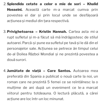
Splendida cetate a celor o mie de sori – Khalid
Hosseini.
Această carte m-a marcat cumva prin
povestea ei dar și prin locul unde se desfășoară
acțiunea și mediul din țara respectivă.
Privighetoarea – Kristin Hannah.
Cartea asta mi-a
rupt sufletul și m-a făcut să mă îndrăgostesc de stilul
autoarei. Parcă-și pune ea sufletul pe tavă și le dă din el
personajelor sale. Acțiunea se petrece ăn timpul celui
de-al Doilea Război Mondial și ne prezintă povestea a
două surori.
Jumătate de viață – Care Santos.
Autoarea mea
preferată din Spania a publicat o nouă carte la noi, un
roman care ne prezintă 5 femei ce se reîntâlnesc la o
mulțime de ani după un eveniment ce le-a marcat
viitorul pentru totdeauna. O lectură plăcută, a cărei
acțiune are loc într-un loc minunat.