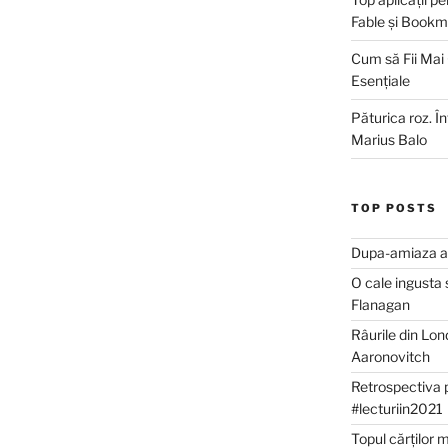
Fable și Bookm
Cum să Fii Mai
Esențiale
Păturica roz. Î
Marius Balo
TOP POSTS
Dupa-amiaza al
O cale ingusta 
Flanagan
Râurile din Lon
Aaronovitch
Retrospectiva 
#lecturiin2021
Topul cărților 