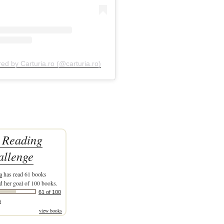
red by Carturia.ro (@carturia.ro)
 Reading
allenge
a
has read 61 books
d her goal of 100 books.
61 of 100
)
view books