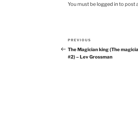
You must be
logged in
to post
Post
Previous
PREVIOUS
navigation
Post
The Magician king (The magici
#2) – Lev Grossman