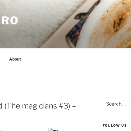
.RO
About
Search
d (The magicians #3) –
for:
FOLLOW US