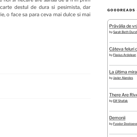
carte destul de dura si pesimista, dar
GOODREADS 
rie, o face sa para ceva mai dulce si mai
Prăvălia de vră
by
Sarah Beth Durs
Câteva feluri 
by
Flavius Ardelean
La última mir
by
Javier Alandes
A
There Are Rive
by
Elif Shafak
Demonii
by
Fyodor Dostoev