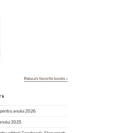
Raluca's favorite books »
TS
e pentru anului 2026
anului 2025
ntru cititori: Goodreads, Storygraph,