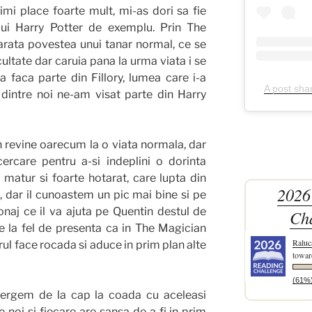
mi place foarte mult, mi-as dori sa fie
lui Harry Potter de exemplu. Prin The
rata povestea unui tanar normal, ce se
ultate dar caruia pana la urma viata i se
 faca parte din Fillory, lumea care i-a
A post sha
i dintre noi ne-am visat parte din Harry
n revine oarecum la o viata normala, dar
ercare pentru a-si indeplini o dorinta
 matur si foarte hotarat, care lupta din
2026
e, dar il cunoastem un pic mai bine si pe
onaj ce il va ajuta pe Quentin destul de
Ch
te la fel de presenta ca in The Magician
Raluc
rul face rocada si aduce in prim plan alte
towar
(61%
mergem de la cap la coada cu aceleasi
e noi si fiecare are sansa de a fi in prim