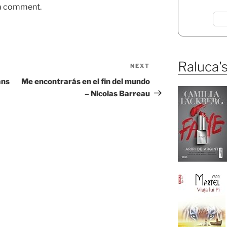
 a comment.
Raluca's
NEXT
Next
Post
ans
Me encontrarás en el fin del mundo
– Nicolas Barreau