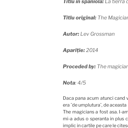
Titlu in spaniola:
La tierra
Titlu original:
The Magician
Autor:
Lev Grossman
Apariție:
2014
Proceded by:
The magician
Nota
: 4/5
Daca pana acum atunci cand vo
era ¨de umplutura¨, de aceasta 
The magicians a fost asa. I-am
mi-a adus o speranta in plus 
implic in cartile pe care le cit