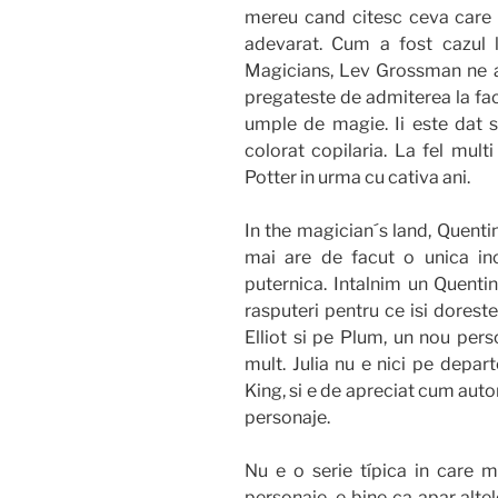
mereu cand citesc ceva care i
adevarat. Cum a fost cazul 
Magicians, Lev Grossman ne a
pregateste de admiterea la fac
umple de magie. Ii este dat sa
colorat copilaria. La fel mult
Potter in urma cu cativa ani.
In the magician´s land, Quenti
mai are de facut o unica inc
puternica. Intalnim un Quentin
rasputeri pentru ce isi dorest
Elliot si pe Plum, un nou pers
mult. Julia nu e nici pe depar
King, si e de apreciat cum auto
personaje.
Nu e o serie típica in care 
personaje, e bine ca apar altel