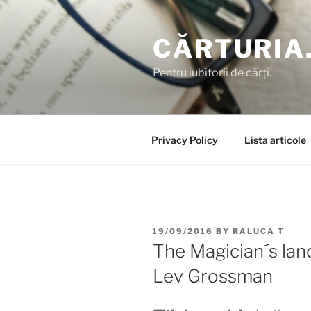
Skip
to
CĂRTURIA
content
Pentru iubitorii de cărți.
Privacy Policy
Lista articole
POSTED
19/09/2016
BY
RALUCA T
ON
The Magician´s lan
Lev Grossman