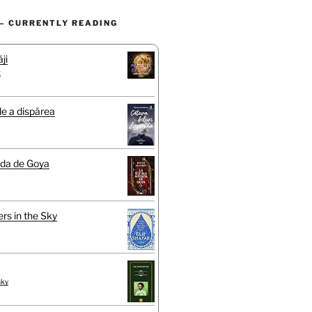
– CURRENTLY READING
ji
t
de a dispărea
ada de Goya
rs in the Sky
sky