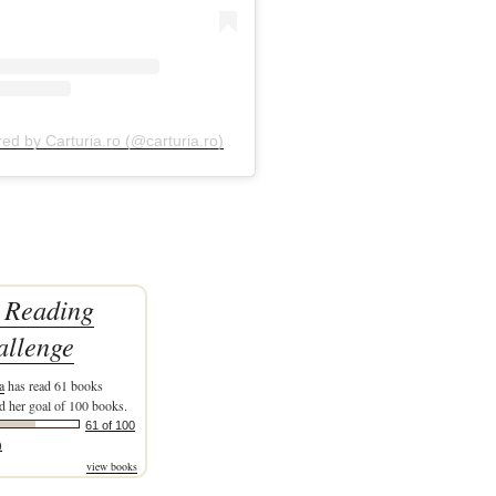
red by Carturia.ro (@carturia.ro)
 Reading
allenge
a
has read 61 books
d her goal of 100 books.
61 of 100
)
view books