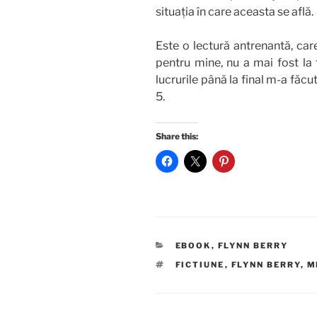
situația în care aceasta se află.
Este o lectură antrenantă, car
pentru mine, nu a mai fost la f
lucrurile până la final m-a făcu
5.
Share this:
CATEGORIES
EBOOK
,
FLYNN BERRY
TAGS
FICTIUNE
,
FLYNN BERRY
,
M