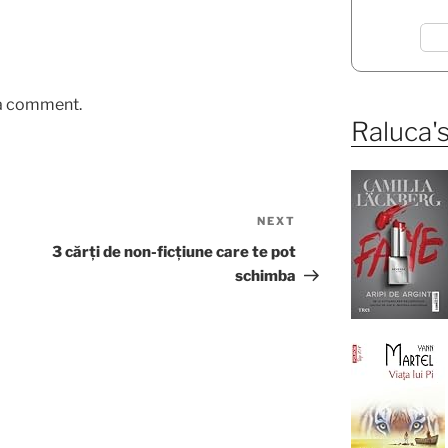
 a comment.
Raluca's
NEXT
Next
Post
3 cărți de non-ficțiune care te pot
schimba