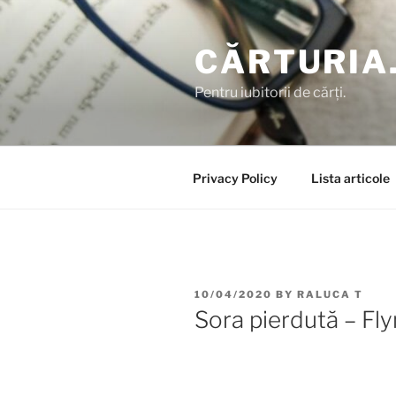
Skip
to
CĂRTURIA
content
Pentru iubitorii de cărți.
Privacy Policy
Lista articole
POSTED
10/04/2020
BY
RALUCA T
ON
Sora pierdută – Fl