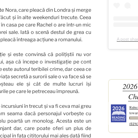
ste Nora, care pleacă din Londra și merge
 făcut și în alte weekenduri trecute. Ceea
în casa pe care Rachel o are într-un mic
orei sale. Iată o scenă destul de grea cu
e pleacă întreaga acțiune a romanului.
A post sha
ție și este convinsă că polițiștii nu vor
i, așa că începe o investigație pe cont
e este autorul teribilei crime, dar ceea ce
ața secretă a surorii sale o va face să se
șteau ele și cât de multe lucruri își
2026
rile pe care le petreceau împreună.
Ch
incursiuni în trecut și va fi ceva mai greu
Raluc
towar
ăm seama dacă personajul vorbește cu
mplu poartă un monolog. Acesta este un
(61%
njant dar, care poate oferi un plus de
cipal în fața cititorului mai ales dată fiind