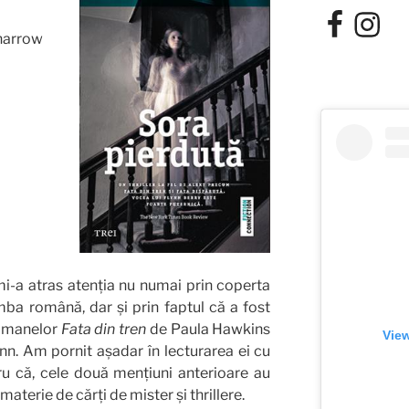
Facebook
Instagra
 harrow
mi-a atras atenția nu numai prin coperta
mba română, dar și prin faptul că a fost
 romanelor
Fata din tren
de Paula Hawkins
View
ynn. Am pornit așadar în lecturarea ei cu
ru că, cele două mențiuni anterioare au
materie de cărți de mister și thrillere.