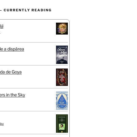
– CURRENTLY READING
ji
t
de a dispărea
ada de Goya
rs in the Sky
sky