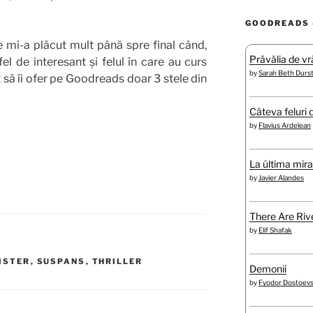
GOODREADS 
e mi-a plăcut mult până spre final când,
Prăvălia de vră
el de interesant și felul în care au curs
by
Sarah Beth Durs
t să îi ofer pe Goodreads doar 3 stele din
Câteva feluri 
by
Flavius Ardelean
La última mir
by
Javier Alandes
There Are Rive
by
Elif Shafak
ISTER
,
SUSPANS
,
THRILLER
Demonii
by
Fyodor Dostoev