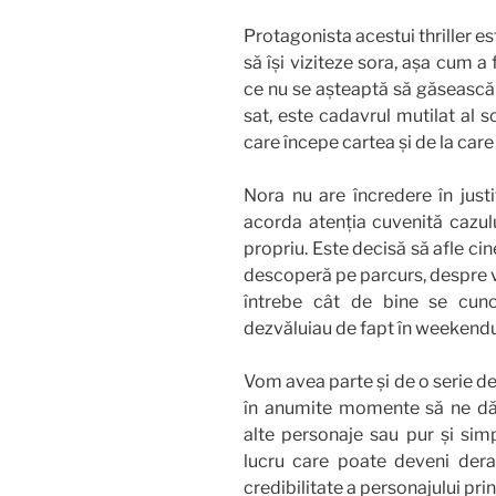
Protagonista acestui thriller e
să își viziteze sora, așa cum a
ce nu se așteaptă să găsească 
sat, este cadavrul mutilat al s
care începe cartea și de la car
Nora nu are încredere în justi
acorda atenția cuvenită cazulu
propriu. Este decisă să afle cin
descoperă pe parcurs, despre vi
întrebe cât de bine se cuno
dezvăluiau de fapt în weekendu
Vom avea parte și de o serie de 
în anumite momente să ne d
alte personaje sau pur și si
lucru care poate deveni dera
credibilitate a personajului prin