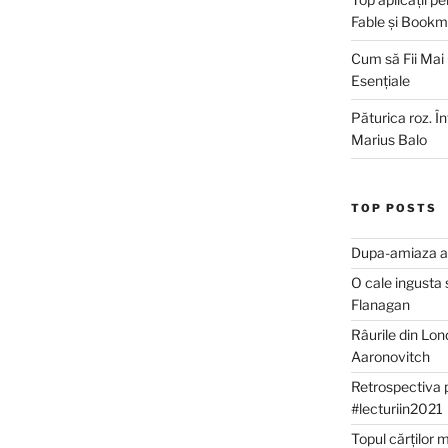
Fable și Bookm
Cum să Fii Mai
Esențiale
Păturica roz. Î
Marius Balo
TOP POSTS
Dupa-amiaza al
O cale ingusta 
Flanagan
Râurile din Lon
Aaronovitch
Retrospectiva 
#lecturiin2021
Topul cărților 