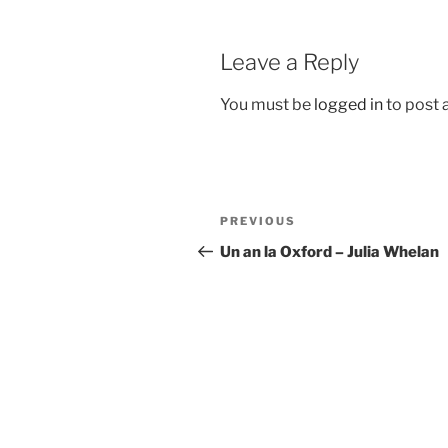
Leave a Reply
You must be
logged in
to post
Post
Previous
PREVIOUS
navigation
Post
Un an la Oxford – Julia Whelan