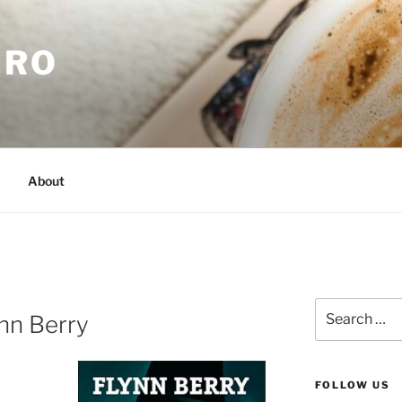
.RO
About
Search
ynn Berry
for:
FOLLOW US