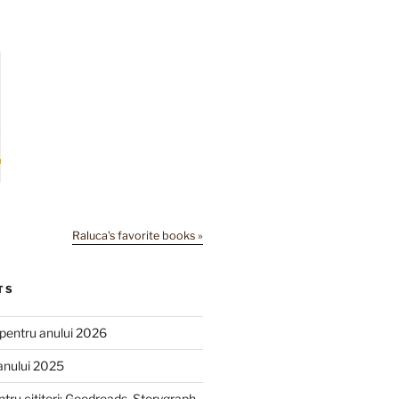
Raluca's favorite books »
TS
e pentru anului 2026
anului 2025
ntru cititori: Goodreads, Storygraph,