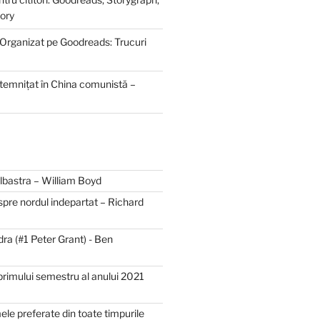
ory
 Organizat pe Goodreads: Trucuri
ntemnițat în China comunistă –
bastra – William Boyd
spre nordul indepartat – Richard
dra (#1 Peter Grant) - Ben
primului semestru al anului 2021
mele preferate din toate timpurile