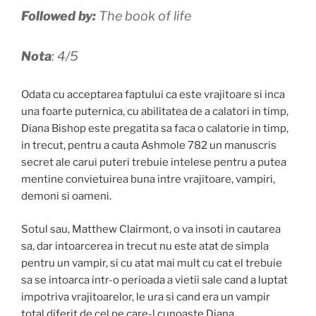
Followed by:
The book of life
Nota
: 4/5
Odata cu acceptarea faptului ca este vrajitoare si inca
una foarte puternica, cu abilitatea de a calatori in timp,
Diana Bishop este pregatita sa faca o calatorie in timp,
in trecut, pentru a cauta Ashmole 782 un manuscris
secret ale carui puteri trebuie intelese pentru a putea
mentine convietuirea buna intre vrajitoare, vampiri,
demoni si oameni.
Sotul sau, Matthew Clairmont, o va insoti in cautarea
sa, dar intoarcerea in trecut nu este atat de simpla
pentru un vampir, si cu atat mai mult cu cat el trebuie
sa se intoarca intr-o perioada a vietii sale cand a luptat
impotriva vrajitoarelor, le ura si cand era un vampir
total diferit de cel pe care-l cunoaste Diana.