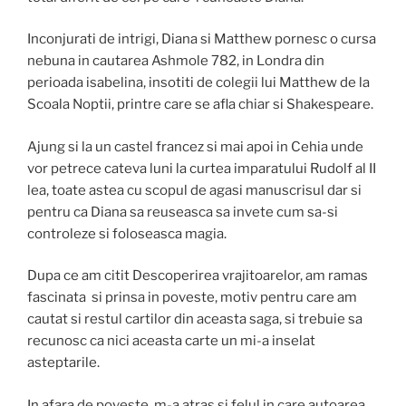
Inconjurati de intrigi, Diana si Matthew pornesc o cursa
nebuna in cautarea Ashmole 782, in Londra din
perioada isabelina, insotiti de colegii lui Matthew de la
Scoala Noptii, printre care se afla chiar si Shakespeare.
Ajung si la un castel francez si mai apoi in Cehia unde
vor petrece cateva luni la curtea imparatului Rudolf al II
lea, toate astea cu scopul de agasi manuscrisul dar si
pentru ca Diana sa reuseasca sa invete cum sa-si
controleze si foloseasca magia.
Dupa ce am citit Descoperirea vrajitoarelor, am ramas
fascinata si prinsa in poveste, motiv pentru care am
cautat si restul cartilor din aceasta saga, si trebuie sa
recunosc ca nici aceasta carte un mi-a inselat
asteptarile.
In afara de poveste, m-a atras si felul in care autoarea