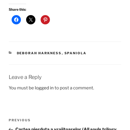
Share this:
CATEGORIES
DEBORAH HARKNESS
,
SPANIOLA
Leave a Reply
You must be
logged in
to post a comment.
Post
Previous
PREVIOUS
navigation
Post
Cartea pierduta a vrajitoarelor (All souls trilogy