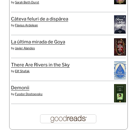
by
Sarah Beth Durst
Câteva feluri de a dispărea
by
Flavius Ardelean
La última mirada de Goya
by
Javier Alandes
There Are Rivers in the Sky
by
Elif Shafak
Demonii
by
Fyodor Dostoevsky