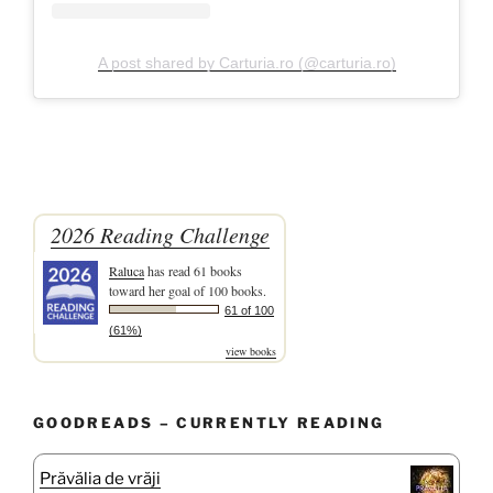
A post shared by Carturia.ro (@carturia.ro)
2026 Reading Challenge
Raluca
has read 61 books
toward her goal of 100 books.
61 of 100
(61%)
view books
GOODREADS – CURRENTLY READING
Prăvălia de vrăji