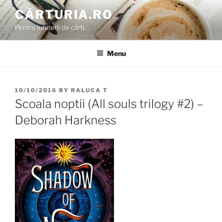
Skip
CĂRTURIA.RO
to
Pentru iubitorii de cărți.
content
Menu
POSTED
10/10/2016
BY
RALUCA T
ON
Scoala noptii (All souls trilogy #2) –
Deborah Harkness