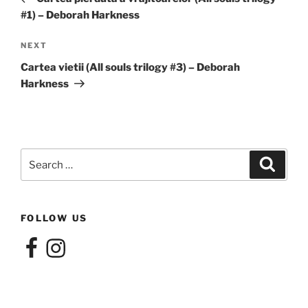
#1) – Deborah Harkness
Next
NEXT
Post
Cartea vietii (All souls trilogy #3) – Deborah
Harkness
Search
Search
for:
FOLLOW US
Facebook
Instagram