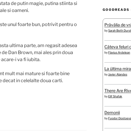
tata de putin magie, putina stiinta si
GOODREADS 
rale si oameni.
este unul foarte bun, potrivit pentru o
Prăvălia de vră
by
Sarah Beth Durs
asta ultima parte, am regasit adesea
Câteva feluri 
 de Dan Brown, mai ales prin doua
by
Flavius Ardelean
acare-i va fi iubita.
La última mir
nt mult mai mature si foarte bine
by
Javier Alandes
 decat in celelalte doua carti.
There Are Rive
by
Elif Shafak
Demonii
by
Fyodor Dostoev