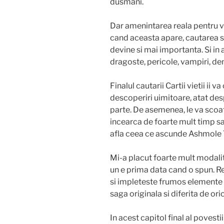
dusmani.
Dar amenintarea reala pentru vii
cand aceasta apare, cautarea 
devine si mai importanta. Si in
dragoste, pericole, vampiri, dem
Finalul cautarii Cartii vietii i
descoperiri uimitoare, atat desp
parte. De asemenea, le va scoat
incearca de foarte mult timp s
afla ceea ce ascunde Ashmole 7
Mi-a placut foarte mult modalit
un e prima data cand o spun. Re
si impleteste frumos elemente d
saga originala si diferita de or
In acest capitol final al povesti