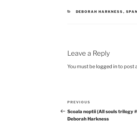
CATEGORIES
DEBORAH HARKNESS
,
SPA
Leave a Reply
You must be
logged in
to post
Post
Previous
PREVIOUS
navigation
Post
Scoala noptii (All souls trilogy 
Deborah Harkness