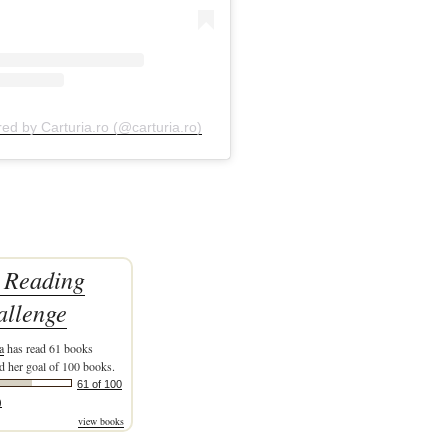
red by Carturia.ro (@carturia.ro)
 Reading
allenge
a
has read 61 books
d her goal of 100 books.
61 of 100
)
view books