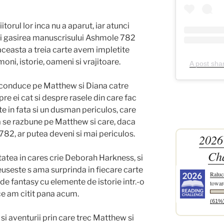
torul lor inca nu a aparut, iar atunci
si gasirea manuscrisului Ashmole 782
 aceasta a treia carte avem impletite
oni, istorie, oameni si vrajitoare.
A post sha
i va conduce pe Matthew si Diana catre
re ei cat si despre rasele din care fac
e in fata si un dusman periculos, care
a se razbune pe Matthew si care, daca
82, ar putea deveni si mai periculos.
2026
Ch
atea in cares crie Deborah Harkness, si
useste s ama surprinda in fiecare carte
Raluc
e fantasy cu elemente de istorie intr.-o
towar
ice am citit pana acum.
(61%
i si aventurii prin care trec Matthew si