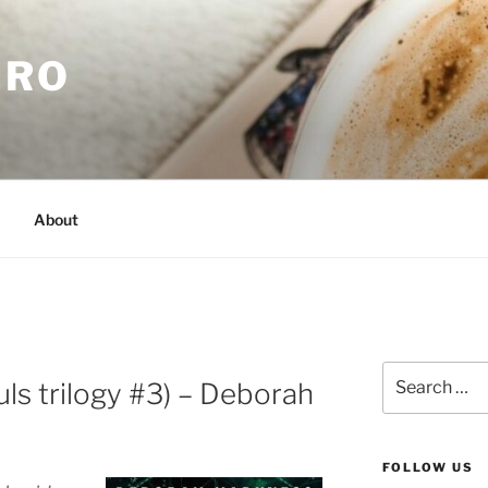
.RO
About
Search
ouls trilogy #3) – Deborah
for:
FOLLOW US