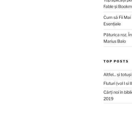
Fable și Bookm
Cum să Fii Mai
Esențiale
Păturica roz. Î
Marius Balo
TOP POSTS
Altfel... și totu
Fluturi (vol I si 
Cărți noi în bib
2019