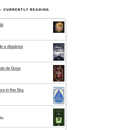
– CURRENTLY READING
ji
t
de a dispărea
ada de Goya
rs in the Sky
sky