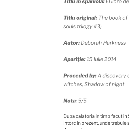
Titlu in spaniola:
El libro de
Titlu original:
The book of l
souls trilogy #3)
Autor:
Deborah Harkness
Apariție:
15 Iulie 2014
Proceded by:
A discovery 
witches, Shadow of night
Nota
: 5/5
Dupa calatoria in timp facut in
intorc in prezent, unde trebuie 