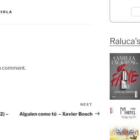
NIOLA
Raluca's
 a comment.
NEXT
Next
Post
#2) –
Alguien como tú – Xavier Bosch