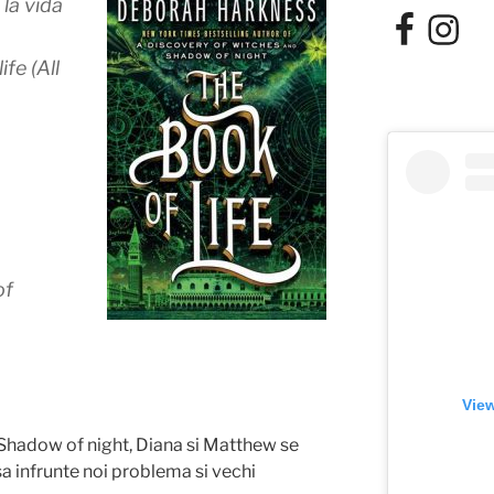
 la vida
Facebook
Instagra
ife (All
of
View
 Shadow of night, Diana si Matthew se
sa infrunte noi problema si vechi