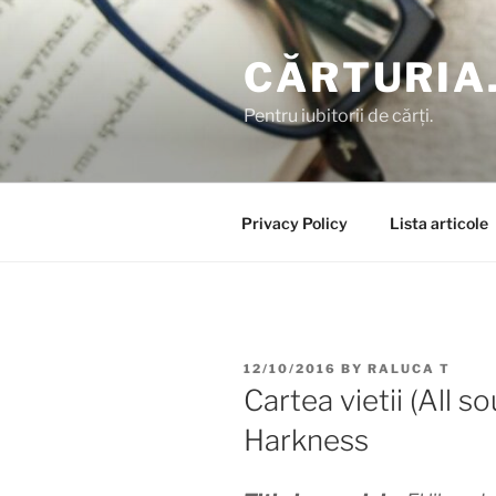
Skip
to
CĂRTURIA
content
Pentru iubitorii de cărți.
Privacy Policy
Lista articole
POSTED
12/10/2016
BY
RALUCA T
ON
Cartea vietii (All s
Harkness