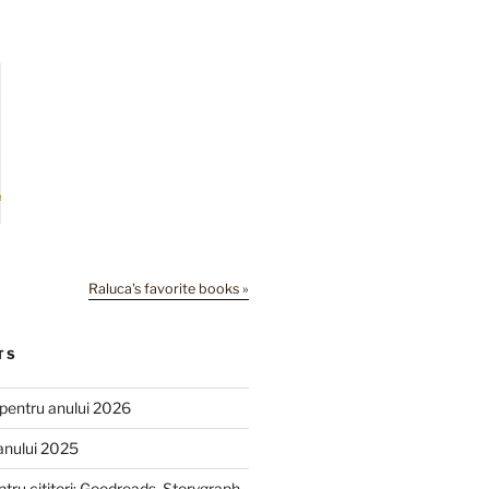
Raluca's favorite books »
TS
e pentru anului 2026
anului 2025
ntru cititori: Goodreads, Storygraph,