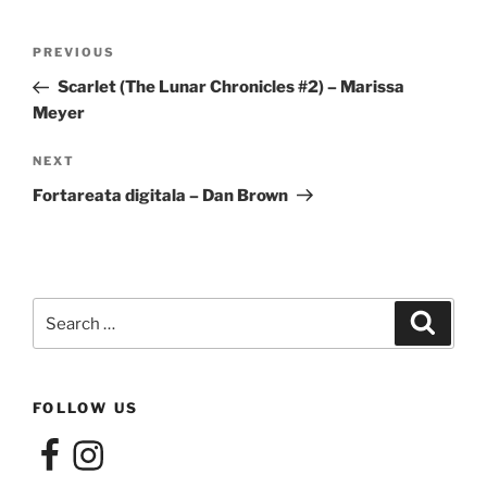
Post
Previous
PREVIOUS
navigation
Post
Scarlet (The Lunar Chronicles #2) – Marissa
Meyer
Next
NEXT
Post
Fortareata digitala – Dan Brown
Search
Search
for:
FOLLOW US
Facebook
Instagram