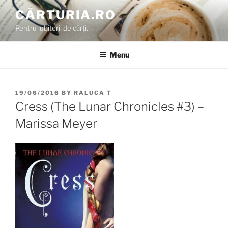
Skip
CĂRTURIA.RO
to
Pentru iubitorii de cărți.
content
Menu
POSTED
19/06/2016
BY
RALUCA T
ON
Cress (The Lunar Chronicles #3) –
Marissa Meyer