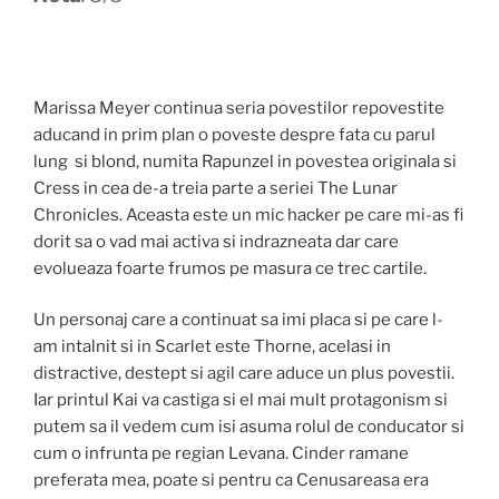
Marissa Meyer continua seria povestilor repovestite
aducand in prim plan o poveste despre fata cu parul
lung si blond, numita Rapunzel in povestea originala si
Cress in cea de-a treia parte a seriei The Lunar
Chronicles. Aceasta este un mic hacker pe care mi-as fi
dorit sa o vad mai activa si indrazneata dar care
evolueaza foarte frumos pe masura ce trec cartile.
Un personaj care a continuat sa imi placa si pe care l-
am intalnit si in Scarlet este Thorne, acelasi in
distractive, destept si agil care aduce un plus povestii.
Iar printul Kai va castiga si el mai mult protagonism si
putem sa il vedem cum isi asuma rolul de conducator si
cum o infrunta pe regian Levana. Cinder ramane
preferata mea, poate si pentru ca Cenusareasa era