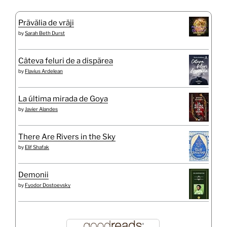
Prăvălia de vrăji
by
Sarah Beth Durst
Câteva feluri de a dispărea
by
Flavius Ardelean
La última mirada de Goya
by
Javier Alandes
There Are Rivers in the Sky
by
Elif Shafak
Demonii
by
Fyodor Dostoevsky