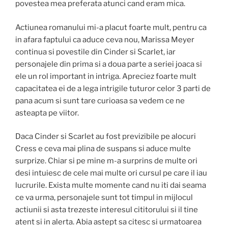
povestea mea preferata atunci cand eram mica.
Actiunea romanului mi-a placut foarte mult, pentru ca
in afara faptului ca aduce ceva nou, Marissa Meyer
continua si povestile din Cinder si Scarlet, iar
personajele din prima si a doua parte a seriei joaca si
ele un rol important in intriga. Apreciez foarte mult
capacitatea ei de a lega intrigile tuturor celor 3 parti de
pana acum si sunt tare curioasa sa vedem ce ne
asteapta pe viitor.
Daca Cinder si Scarlet au fost previzibile pe alocuri
Cress e ceva mai plina de suspans si aduce multe
surprize. Chiar si pe mine m-a surprins de multe ori
desi intuiesc de cele mai multe ori cursul pe care il iau
lucrurile. Exista multe momente cand nu iti dai seama
ce va urma, personajele sunt tot timpul in mijlocul
actiunii si asta trezeste interesul cititorului si il tine
atent si in alerta. Abia astept sa citesc si urmatoarea