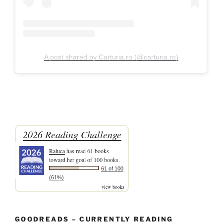
A post shared by Carturia.ro (@carturia.ro)
2026 Reading Challenge
Raluca
has read 61 books
toward her goal of 100 books.
61 of 100
(61%)
view books
GOODREADS – CURRENTLY READING