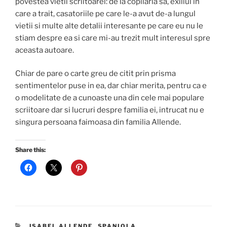
povestea vietii scriitoarei: de la copilaria sa, exiliul in
care a trait, casatoriile pe care le-a avut de-a lungul
vietii si multe alte detalii interesante pe care eu nu le
stiam despre ea si care mi-au trezit mult interesul spre
aceasta autoare.
Chiar de pare o carte greu de citit prin prisma
sentimentelor puse in ea, dar chiar merita, pentru ca e
o modelitate de a cunoaste una din cele mai populare
scriitoare dar si lucruri despre familia ei, intrucat nu e
singura persoana faimoasa din familia Allende.
Share this:
CATEGORIES
ISABEL ALLENDE
,
SPANIOLA