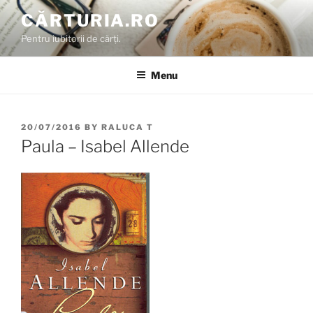
Skip
CĂRTURIA.RO
to
Pentru iubitorii de cărți.
content
Menu
POSTED
20/07/2016
BY
RALUCA T
ON
Paula – Isabel Allende