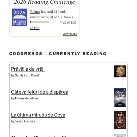
2026 Reading Challenge
Raluca
has read 61 books
toward her goal of 100 books.
61 of 100
(61%)
view books
GOODREADS – CURRENTLY READING
Prăvălia de vrăji
by
Sarah Beth Durst
Câteva feluri de a dispărea
by
Flavius Ardelean
La última mirada de Goya
by
Javier Alandes