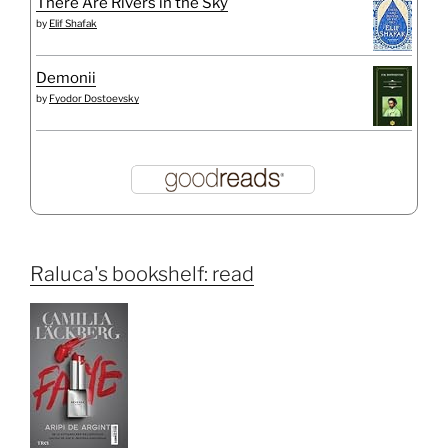
There Are Rivers in the Sky
by
Elif Shafak
Demonii
by
Fyodor Dostoevsky
Raluca's bookshelf: read