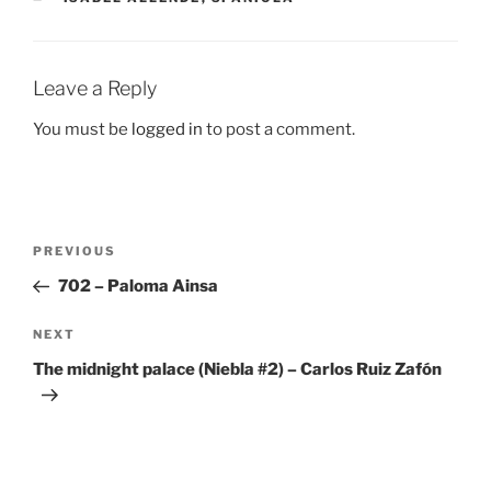
Leave a Reply
You must be
logged in
to post a comment.
Post
Previous
PREVIOUS
navigation
Post
702 – Paloma Ainsa
Next
NEXT
Post
The midnight palace (Niebla #2) – Carlos Ruiz Zafón