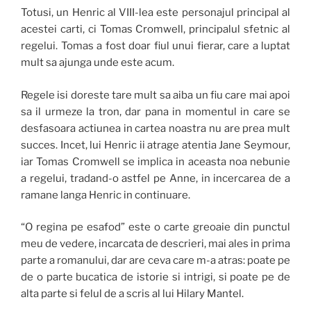
Totusi, un Henric al VIII-lea este personajul principal al
acestei carti, ci Tomas Cromwell, principalul sfetnic al
regelui. Tomas a fost doar fiul unui fierar, care a luptat
mult sa ajunga unde este acum.
Regele isi doreste tare mult sa aiba un fiu care mai apoi
sa il urmeze la tron, dar pana in momentul in care se
desfasoara actiunea in cartea noastra nu are prea mult
succes. Incet, lui Henric ii atrage atentia Jane Seymour,
iar Tomas Cromwell se implica in aceasta noa nebunie
a regelui, tradand-o astfel pe Anne, in incercarea de a
ramane langa Henric in continuare.
“O regina pe esafod” este o carte greoaie din punctul
meu de vedere, incarcata de descrieri, mai ales in prima
parte a romanului, dar are ceva care m-a atras: poate pe
de o parte bucatica de istorie si intrigi, si poate pe de
alta parte si felul de a scris al lui Hilary Mantel.