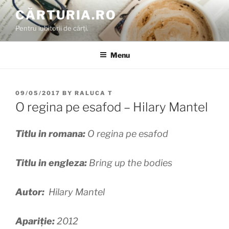
Skip
CĂRTURIA.RO
to
Pentru iubitorii de cărți.
content
Menu
POSTED
09/05/2017
BY
RALUCA T
ON
O regina pe esafod – Hilary Mantel
Titlu in romana:
O regina pe esafod
Titlu in engleza:
Bring up the bodies
Autor:
Hilary Mantel
Apariție:
2012