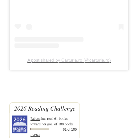
A post shared by Carturia.ro (@carturia.ro)
2026 Reading Challenge
Raluca
has read 61 books
toward her goal of 100 books.
61 of 100
(61%)