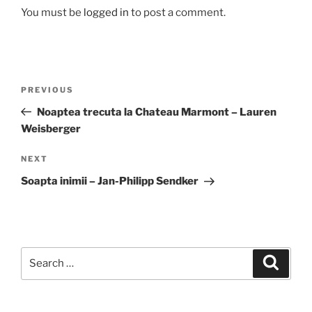
You must be
logged in
to post a comment.
Post
Previous
PREVIOUS
navigation
Post
Noaptea trecuta la Chateau Marmont – Lauren
Weisberger
Next
NEXT
Post
Soapta inimii – Jan-Philipp Sendker
Search
Search
for: