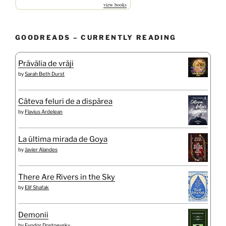
view books
GOODREADS – CURRENTLY READING
Prăvălia de vrăji
by
Sarah Beth Durst
Câteva feluri de a dispărea
by
Flavius Ardelean
La última mirada de Goya
by
Javier Alandes
There Are Rivers in the Sky
by
Elif Shafak
Demonii
by
Fyodor Dostoevsky