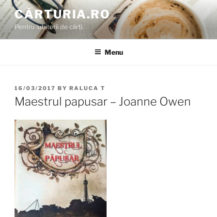
Skip
CĂRTURIA.RO
to
Pentru iubitorii de cărți.
content
Menu
POSTED
16/03/2017
BY
RALUCA T
ON
Maestrul papusar – Joanne Owen