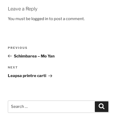
Leave a Reply
You must be
logged in
to post a comment.
Post
Previous
PREVIOUS
navigation
Post
Schimbarea – Mo Yan
Next
NEXT
Post
Leapsa printre carti
Search
Search
for: