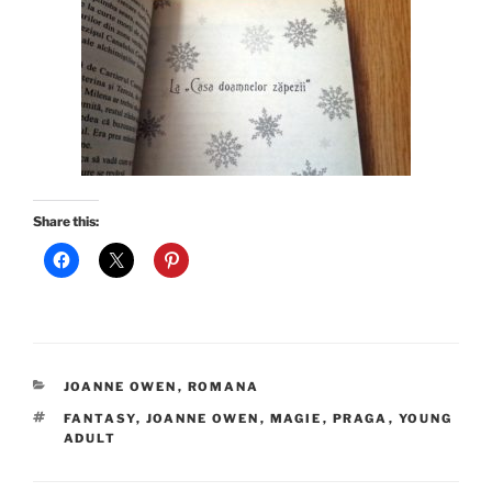
Share this:
CATEGORIES
JOANNE OWEN
,
ROMANA
TAGS
FANTASY
,
JOANNE OWEN
,
MAGIE
,
PRAGA
,
YOUNG
ADULT