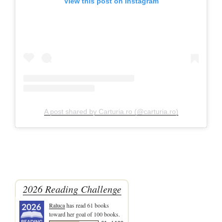
View this post on Instagram
A post shared by Carturia.ro (@carturia.ro)
2026 Reading Challenge
Raluca
has read 61 books
toward her goal of 100 books.