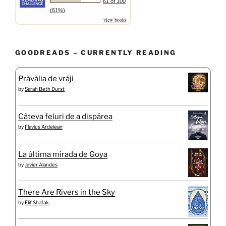
61 of 100
(61%)
view books
GOODREADS – CURRENTLY READING
Prăvălia de vrăji
by
Sarah Beth Durst
Câteva feluri de a dispărea
by
Flavius Ardelean
La última mirada de Goya
by
Javier Alandes
There Are Rivers in the Sky
by
Elif Shafak