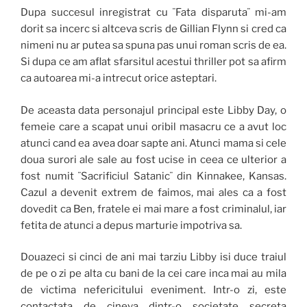
Dupa succesul inregistrat cu ¨Fata disparuta¨ mi-am
dorit sa incerc si altceva scris de Gillian Flynn si cred ca
nimeni nu ar putea sa spuna pas unui roman scris de ea.
Si dupa ce am aflat sfarsitul acestui thriller pot sa afirm
ca autoarea mi-a intrecut orice asteptari.
De aceasta data personajul principal este Libby Day, o
femeie care a scapat unui oribil masacru ce a avut loc
atunci cand ea avea doar sapte ani. Atunci mama si cele
doua surori ale sale au fost ucise in ceea ce ulterior a
fost numit ¨Sacrificiul Satanic¨ din Kinnakee, Kansas.
Cazul a devenit extrem de faimos, mai ales ca a fost
dovedit ca Ben, fratele ei mai mare a fost criminalul, iar
fetita de atunci a depus marturie impotriva sa.
Douazeci si cinci de ani mai tarziu Libby isi duce traiul
de pe o zi pe alta cu bani de la cei care inca mai au mila
de victima nefericitului eveniment. Intr-o zi, este
contactata de cineva dintr-o societate secreta