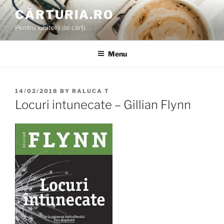
Skip
CĂRTURIA.RO
to
Pentru iubitorii de cărți.
content
Menu
POSTED
14/02/2018
BY
RALUCA T
ON
Locuri intunecate – Gillian Flynn