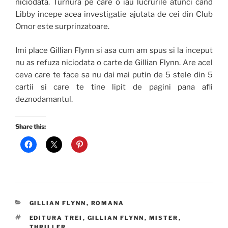
niciodata. Turnura pe care o iau lucrurile atunci cand
Libby incepe acea investigatie ajutata de cei din Club
Omor este surprinzatoare.
Imi place Gillian Flynn si asa cum am spus si la inceput
nu as refuza niciodata o carte de Gillian Flynn. Are acel
ceva care te face sa nu dai mai putin de 5 stele din 5
cartii si care te tine lipit de pagini pana afli
deznodamantul.
Share this:
CATEGORIES
GILLIAN FLYNN
,
ROMANA
TAGS
EDITURA TREI
,
GILLIAN FLYNN
,
MISTER
,
THRILLER