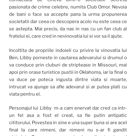
pasionata de crime celebre, numita Club Omor. Nevoia
de bani o face sa accepte pana la urma propunerea
societatii dar ceea ce descopera acolo nu este ceea ce
se astepta. Mai precis, da nas in nas cu un fan club al
fratelui ei, care cred in nevinovatia lui si vor sa il ajute.
Incoltita de propriile indoieli cu privire la vinovatia lui
Ben, Libby porneste in cautarea adevarului si drumul o
va conduce prin cluburi de striptease in Missouri, mai
apoi prin orase turistice pustii in Oklahoma, iar la final o
va duce pe poteca ingusta dintre viata si moarte,
intrucat va ajunge sa afle adevarul si ar putea plati cu
viata pentru el.
Personajul lui Libby m-a cam enervat dar cred ca intr-
un fel asa a fost el creat, sa fie putin antipatic
cititorului. Povestea in sine e una super buna si are acel
final la care nimeni, dar nimeni nu s-ar fi gandit