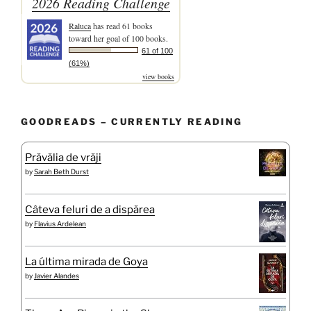
2026 Reading Challenge
Raluca
has read 61 books
toward her goal of 100 books.
61 of 100
(61%)
view books
GOODREADS – CURRENTLY READING
Prăvălia de vrăji
by
Sarah Beth Durst
Câteva feluri de a dispărea
by
Flavius Ardelean
La última mirada de Goya
by
Javier Alandes