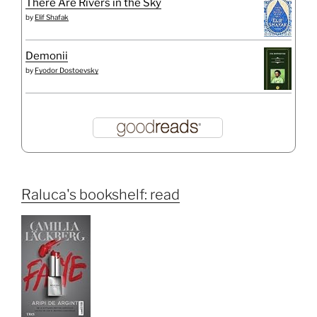
There Are Rivers in the Sky
by
Elif Shafak
Demonii
by
Fyodor Dostoevsky
Raluca's bookshelf: read