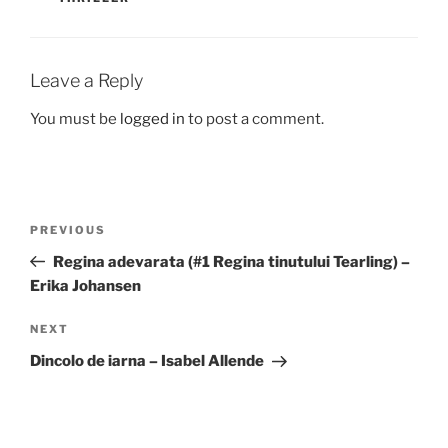
Leave a Reply
You must be
logged in
to post a comment.
Post
Previous
PREVIOUS
navigation
Post
Regina adevarata (#1 Regina tinutului Tearling) –
Erika Johansen
Next
NEXT
Post
Dincolo de iarna – Isabel Allende