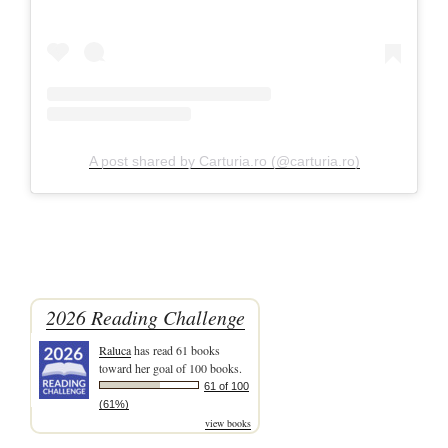
A post shared by Carturia.ro (@carturia.ro)
2026 Reading Challenge
Raluca
has read 61 books
toward her goal of 100 books.
61 of 100
(61%)
view books