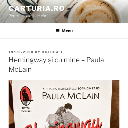
Skip
CĂRTURIA.RO
to
Pentru iubitorii de cărți.
content
Menu
POSTED
18/05/2020
BY
RALUCA T
ON
Hemingway și cu mine – Paula
McLain