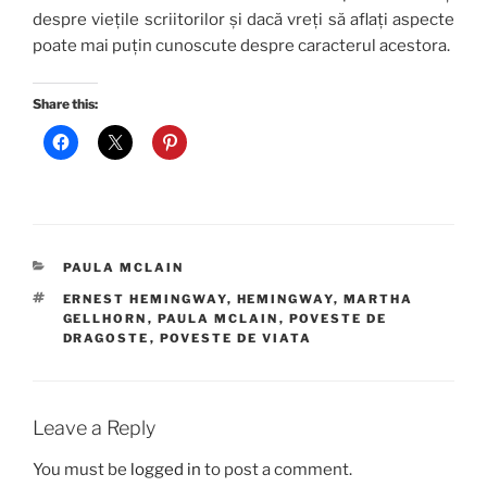
despre viețile scriitorilor și dacă vreți să aflați aspecte
poate mai puțin cunoscute despre caracterul acestora.
Share this:
CATEGORIES
PAULA MCLAIN
TAGS
ERNEST HEMINGWAY
,
HEMINGWAY
,
MARTHA
GELLHORN
,
PAULA MCLAIN
,
POVESTE DE
DRAGOSTE
,
POVESTE DE VIATA
Leave a Reply
You must be
logged in
to post a comment.