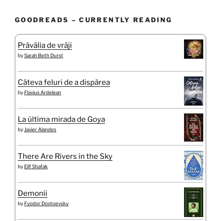
GOODREADS – CURRENTLY READING
Prăvălia de vrăji
by
Sarah Beth Durst
Câteva feluri de a dispărea
by
Flavius Ardelean
La última mirada de Goya
by
Javier Alandes
There Are Rivers in the Sky
by
Elif Shafak
Demonii
by
Fyodor Dostoevsky