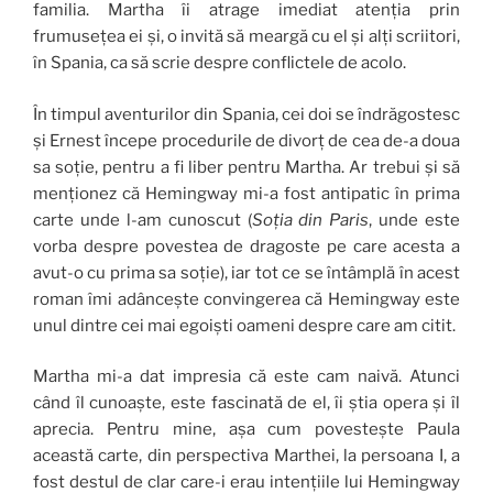
familia. Martha îi atrage imediat atenția prin
frumusețea ei și, o invită să meargă cu el și alți scriitori,
în Spania, ca să scrie despre conflictele de acolo.
În timpul aventurilor din Spania, cei doi se îndrăgostesc
și Ernest începe procedurile de divorț de cea de-a doua
sa soție, pentru a fi liber pentru Martha. Ar trebui și să
menționez că Hemingway mi-a fost antipatic în prima
carte unde l-am cunoscut (
Soția din Paris
, unde este
vorba despre povestea de dragoste pe care acesta a
avut-o cu prima sa soție), iar tot ce se întâmplă în acest
roman îmi adâncește convingerea că Hemingway este
unul dintre cei mai egoiști oameni despre care am citit.
Martha mi-a dat impresia că este cam naivă. Atunci
când îl cunoaște, este fascinată de el, îi știa opera și îl
aprecia. Pentru mine, așa cum povestește Paula
această carte, din perspectiva Marthei, la persoana I, a
fost destul de clar care-i erau intențiile lui Hemingway