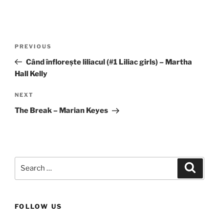
Post
Previous
PREVIOUS
navigation
Post
Când înflorește liliacul (#1 Liliac girls) – Martha
Hall Kelly
Next
NEXT
Post
The Break – Marian Keyes
Search
Search
for:
FOLLOW US