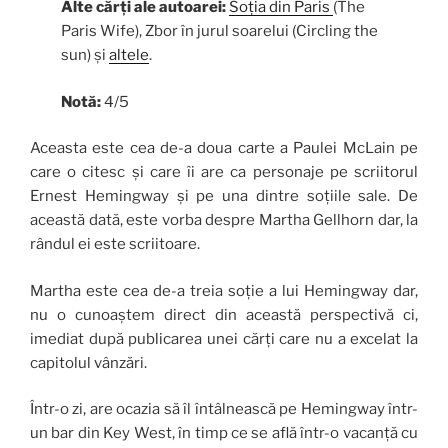
Alte cărți ale autoarei:
Soția din Paris
(The
Paris Wife), Zbor în jurul soarelui (Circling the
sun) și
altele
.
Notă:
4/5
Aceasta este cea de-a doua carte a Paulei McLain pe
care o citesc și care îi are ca personaje pe scriitorul
Ernest Hemingway și pe una dintre soțiile sale. De
această dată, este vorba despre Martha Gellhorn dar, la
rândul ei este scriitoare.
Martha este cea de-a treia soție a lui Hemingway dar,
nu o cunoaștem direct din această perspectivă ci,
imediat după publicarea unei cărți care nu a excelat la
capitolul vânzări.
Într-o zi, are ocazia să îl întâlnească pe Hemingway într-
un bar din Key West, în timp ce se află într-o vacanță cu