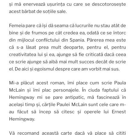
și mă enervează ușurința cu care se descotorosește
acest bărbat de soțiile sale.
Femeia pare că își dă seama că lucrurile nu stau atât de
bine și de frumos pe cât credea ea, odată ce se întorc
din mijlocul conflictului din Spania. Părerea mea este
că s-a lăsat prea mult deoparte, pentru el, pentru
creativitatea lui și ea, ajunge să fie criticată dacă ceea
ce scrie ajunge să aibă mai mult succes decât de scrie
el. De aici și egoismul despre care am vorbit mai sus.
Mi-a plăcut acest roman, îmi place cum scrie Paula
McLain și îmi plac personajele. În ciuda faptului că
Hemingway mi se pare antipatic, mă fascinează în
același timp și, cărțile Paulei McLain sunt cele care m-
au făcut să încep să citesc și operele lui Ernest
Hemingway.
Vă recomand această carte dacă vă place să citiți