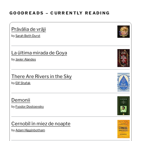
GOODREADS – CURRENTLY READING
Prăvălia de vrăji
by
Sarah Beth Durst
La última mirada de Goya
by
Javier Alandes
There Are Rivers in the Sky
by
Elif Shafak
Demonii
by
Fyodor Dostoevsky
Cernobîl în miez de noapte
by
Adam Higginbotham