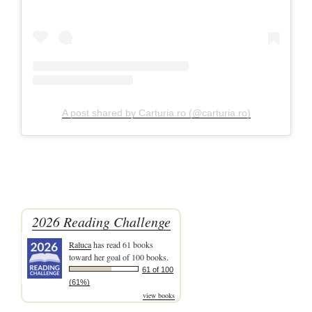
A post shared by Carturia.ro (@carturia.ro)
2026 Reading Challenge
Raluca
has read 61 books
toward her goal of 100 books.
61 of 100
(61%)
view books