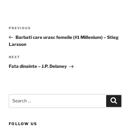
Post
Previous
PREVIOUS
navigation
Post
Barbati care urasc femeile (#1 Millenium) – Stieg
Larsson
Next
NEXT
Post
Fata dinainte – J.P. Delaney
Search
Search
for:
FOLLOW US