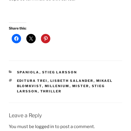
Share this:
CATEGORIES
SPANIOLA
,
STIEG LARSSON
TAGS
EDITURA TREI
,
LISBETH SALANDER
,
MIKAEL
BLOMKVIST
,
MILLENIUM
,
MISTER
,
STIEG
LARSSON
,
THRILLER
Leave a Reply
You must be
logged in
to post a comment.