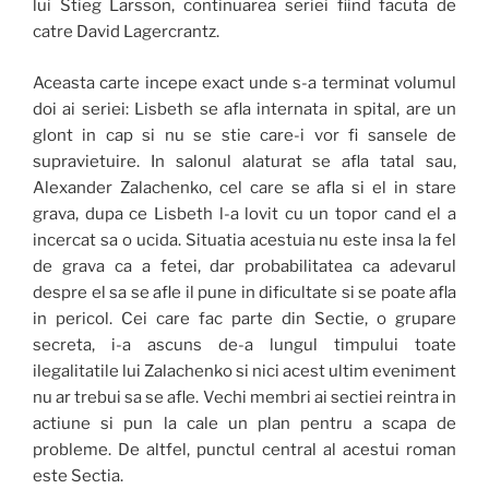
lui Stieg Larsson, continuarea seriei fiind facuta de
catre David Lagercrantz.
Aceasta carte incepe exact unde s-a terminat volumul
doi ai seriei: Lisbeth se afla internata in spital, are un
glont in cap si nu se stie care-i vor fi sansele de
supravietuire. In salonul alaturat se afla tatal sau,
Alexander Zalachenko, cel care se afla si el in stare
grava, dupa ce Lisbeth l-a lovit cu un topor cand el a
incercat sa o ucida. Situatia acestuia nu este insa la fel
de grava ca a fetei, dar probabilitatea ca adevarul
despre el sa se afle il pune in dificultate si se poate afla
in pericol. Cei care fac parte din Sectie, o grupare
secreta, i-a ascuns de-a lungul timpului toate
ilegalitatile lui Zalachenko si nici acest ultim eveniment
nu ar trebui sa se afle. Vechi membri ai sectiei reintra in
actiune si pun la cale un plan pentru a scapa de
probleme. De altfel, punctul central al acestui roman
este Sectia.