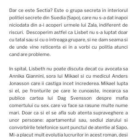
Dar ce este Sectia? Este o grupa secreta in interiorul
politiei secrete din Suedia (Sapo), care nu s-a dat inapoi
niciodata din a-i acoperi urmele lui Zala, indiferent de
riscuri. Descoperim astfel ca Lisbet nu s-a luptat doar
cu tatal sau si cu o intreaga grupare, si ne dam seama si
de unde vine reticenta ei in a vorbi cu politia atunci
cand are probleme.
In spital, Lisbeth nu poate discuta decat cu avocata sa
Annika Giannini, sora lui Mikael si cu medicul Anders
Jonasson care ii castiga incet increderea. Mikael lupta
si el, pe fronturile pe care le cunoaste, incearca sa
publice cartea lui Dag Svensson despre mafia
comertului cu sex. care va face sa rasune multe nume
mari. Doar ca si el se afla sub atenta supraveghere a
unor persoane: apartamentul sau, sediul ziarului si
convorbirile telefonice sunt punctul de atentie al Sapo.
Mi-a placut mult evolutia lucrurilor in acest roman, desi