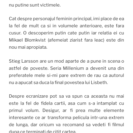
nu putine sunt victimele.
Cat despre personajul feminin principal, imi place de ea
la fel de mult ca si in volumele anterioare, este fara
cusur. O descoperim putin cate putin iar relatia ei cu
Mikael Blomkvist (afemeiat ziarist fara leac) este din
nou mai apropiata.
Stieg Larsson are un mod aparte de a pune in scena o
astfel de poveste. Seria Millenium a devenit una din
preferatele mele si-mi pare extrem de rau ca autorul
nu a apucat sa duca la final povestea lui Lisbeth.
Despre ecranizare pot sa va spun ca aceasta nu mai
este la fel de fidela cartii, asa cum s-a intamplat cu
primul volum. Desigur, ar fi prea multe elemente
interesante ce ar transforma pelicula intr-una extrem
de lunga, dar oricum va recomand sa vedeti fi filmul
dupa ce terminati de citit cartea.