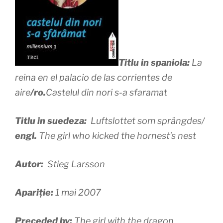
Titlu in spaniola:
La
reina en el palacio de las corrientes de
aire
/ro.
Castelul din nori s-a sfaramat
Titlu in suedeza:
Luftslottet som sprängdes/
engl.
The girl who kicked the hornest’s nest
Autor:
Stieg Larsson
Apariție:
1 mai 2007
Preceded by:
The girl with the dragon