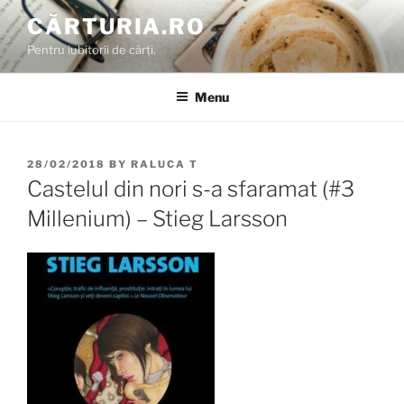
Skip
CĂRTURIA.RO
to
Pentru iubitorii de cărți.
content
Menu
POSTED
28/02/2018
BY
RALUCA T
ON
Castelul din nori s-a sfaramat (#3
Millenium) – Stieg Larsson