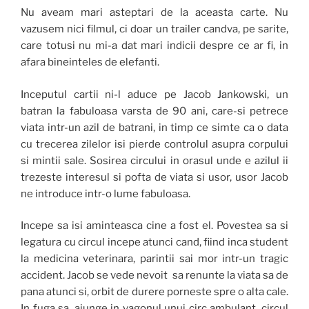
Nu aveam mari asteptari de la aceasta carte. Nu
vazusem nici filmul, ci doar un trailer candva, pe sarite,
care totusi nu mi-a dat mari indicii despre ce ar fi, in
afara bineinteles de elefanti.
Inceputul cartii ni-l aduce pe Jacob Jankowski, un
batran la fabuloasa varsta de 90 ani, care-si petrece
viata intr-un azil de batrani, in timp ce simte ca o data
cu trecerea zilelor isi pierde controlul asupra corpului
si mintii sale. Sosirea circului in orasul unde e azilul ii
trezeste interesul si pofta de viata si usor, usor Jacob
ne introduce intr-o lume fabuloasa.
Incepe sa isi aminteasca cine a fost el. Povestea sa si
legatura cu circul incepe atunci cand, fiind inca student
la medicina veterinara, parintii sai mor intr-un tragic
accident. Jacob se vede nevoit sa renunte la viata sa de
pana atunci si, orbit de durere porneste spre o alta cale.
In fuga sa, ajunge in vagonul unui circ ambulant, circul