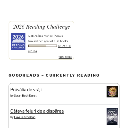
2026 Reading Challenge
Raluca
has read 61 books
toward her goal of 100 books.
61 of 100
(61%)
view books
GOODREADS – CURRENTLY READING
Prăvălia de vrăji
by
Sarah Beth Durst
Câteva feluri de a dispărea
by
Flavius Ardelean