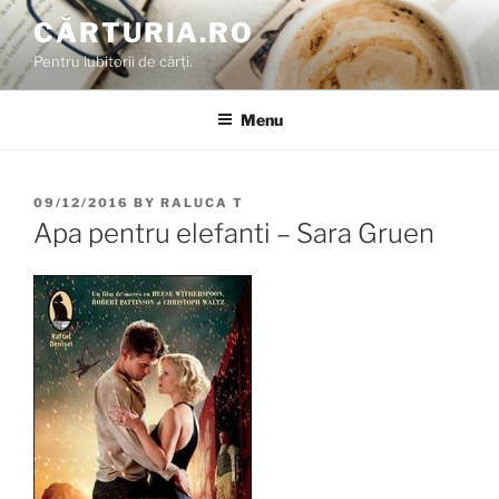
Skip
CĂRTURIA.RO
to
Pentru iubitorii de cărți.
content
Menu
POSTED
09/12/2016
BY
RALUCA T
ON
Apa pentru elefanti – Sara Gruen