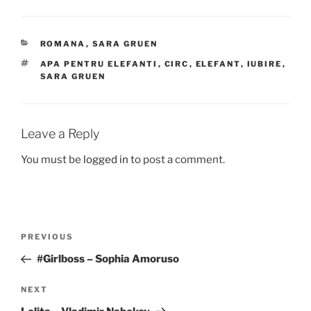
CATEGORIES
ROMANA
,
SARA GRUEN
TAGS
APA PENTRU ELEFANTI
,
CIRC
,
ELEFANT
,
IUBIRE
,
SARA GRUEN
Leave a Reply
You must be
logged in
to post a comment.
Post
Previous
PREVIOUS
navigation
Post
#Girlboss – Sophia Amoruso
Next
NEXT
Post