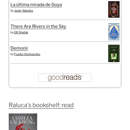
La última mirada de Goya
by
Javier Alandes
There Are Rivers in the Sky
by
Elif Shafak
Demonii
by
Fyodor Dostoevsky
Raluca's bookshelf: read