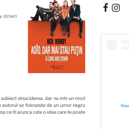
Facebook
Instagra
ay down
 subiect sinuciderea, dar nu intr-un mod
ba autorul se foloseste de un umor negru
View
imp ce iti arunca cate o idee care te poate