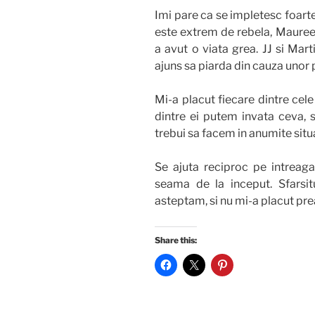
Imi pare ca se impletesc foarte 
este extrem de rebela, Maureen
a avut o viata grea. JJ si Mart
ajuns sa piarda din cauza unor p
Mi-a placut fiecare dintre cele
dintre ei putem invata ceva, s
trebui sa facem in anumite situa
Se ajuta reciproc pe intreag
seama de la inceput. Sfarsit
asteptam, si nu mi-a placut prea 
Share this: