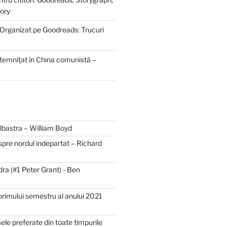
ory
 Organizat pe Goodreads: Trucuri
ntemnițat în China comunistă –
bastra – William Boyd
spre nordul indepartat – Richard
dra (#1 Peter Grant) - Ben
primului semestru al anului 2021
mele preferate din toate timpurile