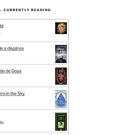
– CURRENTLY READING
ji
t
de a dispărea
ada de Goya
rs in the Sky
sky