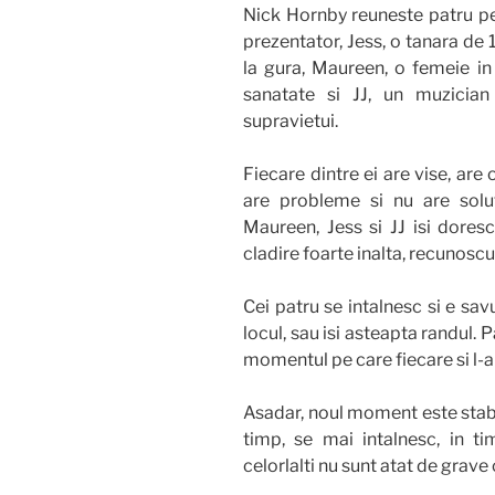
Nick Hornby reuneste patru per
prezentator, Jess, o tanara de
la gura, Maureen, o femeie in
sanatate si JJ, un muzicia
supravietui.
Fiecare dintre ei are vise, are
are probleme si nu are solut
Maureen, Jess si JJ isi dores
cladire foarte inalta, recunoscut
Cei patru se intalnesc si e s
locul, sau isi asteapta randul.
momentul pe care fiecare si l-a
Asadar, noul moment este stabili
timp, se mai intalnesc, in t
celorlalti nu sunt atat de grave c