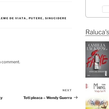
EME DE VIATA
,
PUTERE
,
SINUCIDERE
Raluca's
 a comment.
NEXT
Next
Post
ky
Toti pleaca – Wendy Guerra