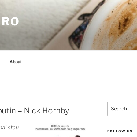
.RO
About
Search
putin – Nick Hornby
for:
mai stau
FOLLOW US