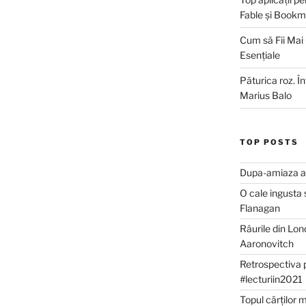
Fable și Bookm
Cum să Fii Mai
Esențiale
Păturica roz. Î
Marius Balo
TOP POSTS
Dupa-amiaza al
O cale ingusta 
Flanagan
Râurile din Lon
Aaronovitch
Retrospectiva 
#lecturiin2021
Topul cărților 