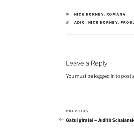
CATEGORIES
NICK HORNBY
,
ROMANA
TAGS
ADIO
,
NICK HORNBY
,
PROBL
Leave a Reply
You must be
logged in
to post
Post
Previous
PREVIOUS
navigation
Post
Gatul girafei – Judith Schalans