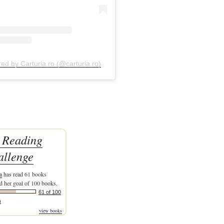
red by Carturia.ro (@carturia.ro)
 Reading
allenge
a
has read 61 books
d her goal of 100 books.
61 of 100
)
view books