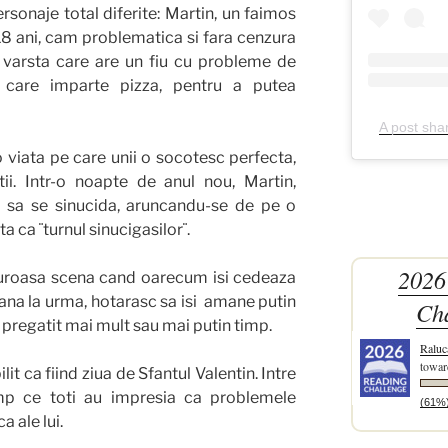
sonaje total diferite: Martin, un faimos
 18 ani, cam problematica si fara cenzura
 varsta care are un fiu cu probleme de
n care imparte pizza, pentru a putea
A post sha
 o viata pe care unii o socotesc perfecta,
ii. Intr-o noapte de anul nou, Martin,
c sa se sinucida, aruncandu-se de pe o
a ca ¨turnul sinucigasilor¨.
2026
avuroasa scena cand oarecum isi cedeaza
 Pana la urma, hotarasc sa isi amane putin
Ch
 pregatit mai mult sau mai putin timp.
Raluc
towar
t ca fiind ziua de Sfantul Valentin. Intre
imp ce toti au impresia ca problemele
(61%
a ale lui.