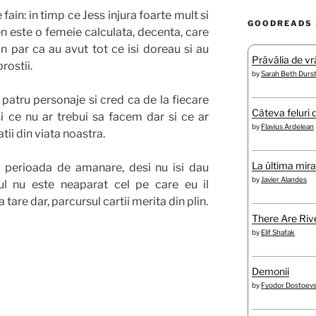
fain: in timp ce Jess injura foarte mult si
GOODREADS 
 este o femeie calculata, decenta, care
in par ca au avut tot ce isi doreau si au
Prăvălia de vră
rostii.
by
Sarah Beth Durs
 patru personaje si cred ca de la fiecare
Câteva feluri 
i ce nu ar trebui sa facem dar si ce ar
by
Flavius Ardelean
tii din viata noastra.
La última mir
a perioada de amanare, desi nu isi dau
by
Javier Alandes
ul nu este neaparat cel pe care eu il
tare dar, parcursul cartii merita din plin.
There Are Rive
by
Elif Shafak
Demonii
by
Fyodor Dostoev