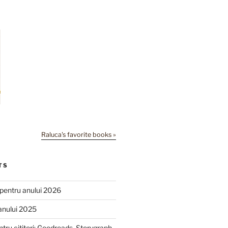
Raluca's favorite books »
TS
e pentru anului 2026
anului 2025
ntru cititori: Goodreads, Storygraph,