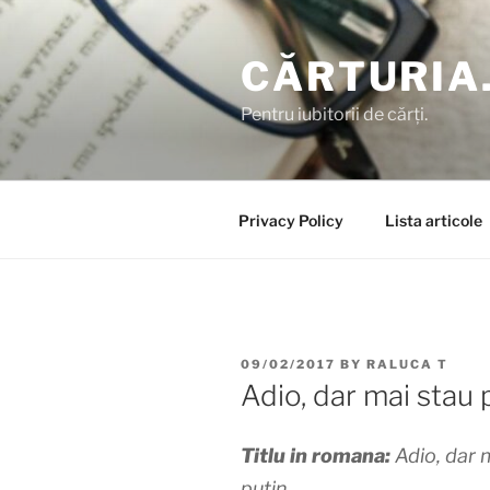
Skip
to
CĂRTURIA
content
Pentru iubitorii de cărți.
Privacy Policy
Lista articole
POSTED
09/02/2017
BY
RALUCA T
ON
Adio, dar mai stau 
Titlu in romana:
Adio, dar 
putin