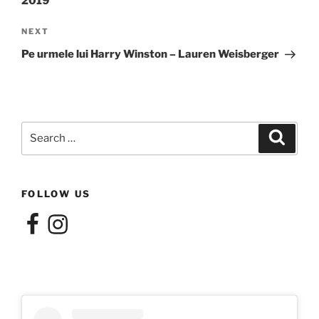
2019
Next
NEXT
Post
Pe urmele lui Harry Winston – Lauren Weisberger
Search
Search
for:
FOLLOW US
Facebook
Instagram