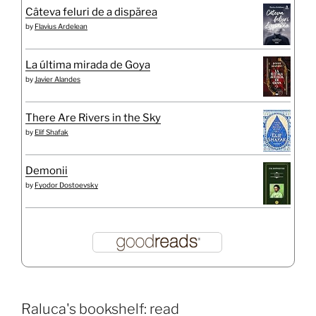
Câteva feluri de a dispărea
by
Flavius Ardelean
La última mirada de Goya
by
Javier Alandes
There Are Rivers in the Sky
by
Elif Shafak
Demonii
by
Fyodor Dostoevsky
Raluca's bookshelf: read