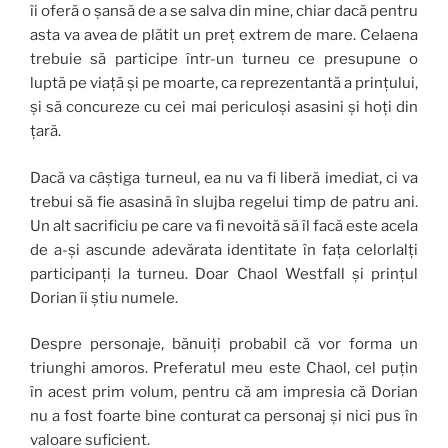
îi oferă o șansă de a se salva din mine, chiar dacă pentru
asta va avea de plătit un preț extrem de mare. Celaena
trebuie să participe într-un turneu ce presupune o
luptă pe viață și pe moarte, ca reprezentantă a prințului,
și să concureze cu cei mai periculoși asasini și hoți din
țară.
Dacă va câștiga turneul, ea nu va fi liberă imediat, ci va
trebui să fie asasină în slujba regelui timp de patru ani.
Un alt sacrificiu pe care va fi nevoită să îl facă este acela
de a-și ascunde adevărata identitate în fața celorlalți
participanți la turneu. Doar Chaol Westfall și prințul
Dorian îi știu numele.
Despre personaje, bănuiți probabil că vor forma un
triunghi amoros. Preferatul meu este Chaol, cel puțin
în acest prim volum, pentru că am impresia că Dorian
nu a fost foarte bine conturat ca personaj și nici pus în
valoare suficient.