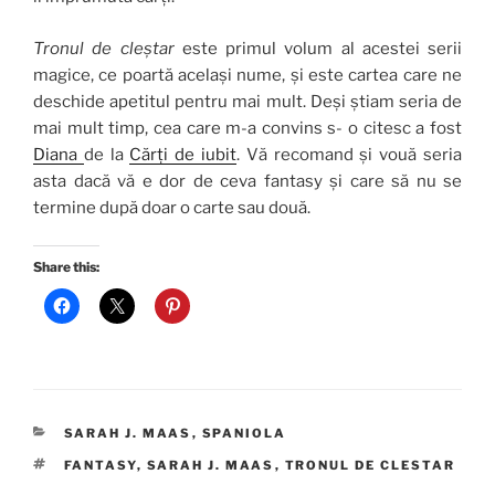
Tronul de cleștar
este primul volum al acestei serii
magice, ce poartă același nume, și este cartea care ne
deschide apetitul pentru mai mult. Deși știam seria de
mai mult timp, cea care m-a convins s- o citesc a fost
Diana
de la
Cărți de iubit
. Vă recomand și vouă seria
asta dacă vă e dor de ceva fantasy și care să nu se
termine după doar o carte sau două.
Share this:
CATEGORIES
SARAH J. MAAS
,
SPANIOLA
TAGS
FANTASY
,
SARAH J. MAAS
,
TRONUL DE CLESTAR