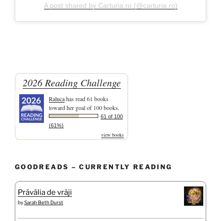
A post shared by Carturia.ro (@carturia.ro)
2026 Reading Challenge
Raluca
has read 61 books
toward her goal of 100 books.
61 of 100
(61%)
view books
GOODREADS – CURRENTLY READING
Prăvălia de vrăji
by
Sarah Beth Durst