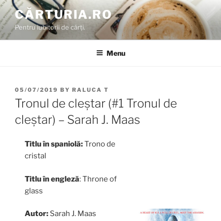
Skip
CĂRTURIA.RO
to
Pentru iubitorii de cărți.
content
Menu
POSTED
05/07/2019
BY
RALUCA T
ON
Tronul de cleștar (#1 Tronul de
cleștar) – Sarah J. Maas
Titlu în spaniolă:
Trono de
cristal
Titlu în engleză
: Throne of
glass
Autor:
Sarah J. Maas