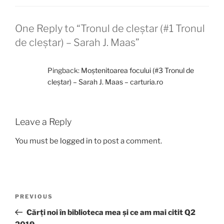
One Reply to “Tronul de cleștar (#1 Tronul
de cleștar) – Sarah J. Maas”
Pingback:
Moștenitoarea focului (#3 Tronul de
cleștar) – Sarah J. Maas – carturia.ro
Leave a Reply
You must be
logged in
to post a comment.
Post
Previous
PREVIOUS
navigation
Post
Cărți noi în biblioteca mea și ce am mai citit Q2