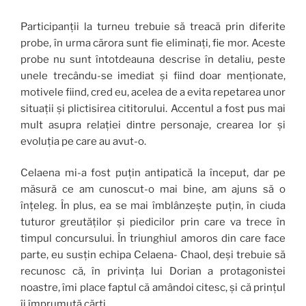
Participanții la turneu trebuie să treacă prin diferite
probe, în urma cărora sunt fie eliminați, fie mor. Aceste
probe nu sunt întotdeauna descrise în detaliu, peste
unele trecându-se imediat și fiind doar menționate,
motivele fiind, cred eu, acelea de a evita repetarea unor
situații și plictisirea cititorului. Accentul a fost pus mai
mult asupra relației dintre personaje, crearea lor și
evoluția pe care au avut-o.
Celaena mi-a fost puțin antipatică la început, dar pe
măsură ce am cunoscut-o mai bine, am ajuns să o
înțeleg. În plus, ea se mai îmblânzește puțin, în ciuda
tuturor greutăților și piedicilor prin care va trece în
timpul concursului. În triunghiul amoros din care face
parte, eu susțin echipa Celaena- Chaol, deși trebuie să
recunosc că, în privința lui Dorian a protagonistei
noastre, îmi place faptul că amândoi citesc, și că prințul
îi împrumută cărți.