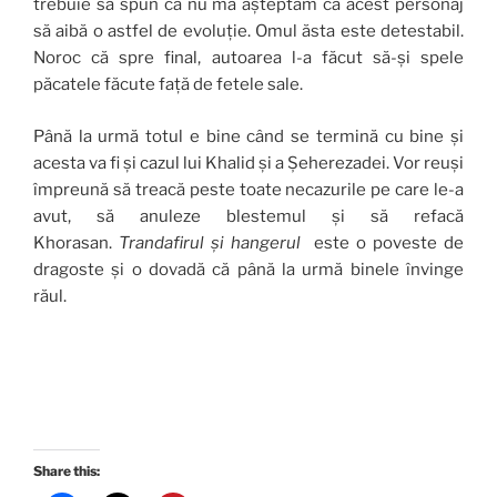
trebuie să spun că nu mă așteptam ca acest personaj
să aibă o astfel de evoluție. Omul ăsta este detestabil.
Noroc că spre final, autoarea l-a făcut să-și spele
păcatele făcute față de fetele sale.
Până la urmă totul e bine când se termină cu bine și
acesta va fi și cazul lui Khalid și a Șeherezadei. Vor reuși
împreună să treacă peste toate necazurile pe care le-a
avut, să anuleze blestemul și să refacă
Khorasan.
Trandafirul și hangerul
este o poveste de
dragoste și o dovadă că până la urmă binele învinge
răul.
Share this: