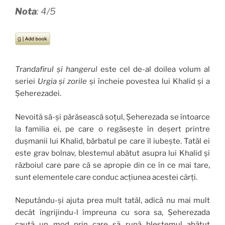
Nota
: 4/5
Trandafirul și hangerul
este cel de-al doilea volum al
seriei
Urgia și zorile
și încheie povestea lui Khalid și a
Șeherezadei.
Nevoită să-și părăsească soțul, Șeherezada se întoarce
la familia ei, pe care o regăsește în deșert printre
dușmanii lui Khalid, bărbatul pe care îl iubește. Tatăl ei
este grav bolnav, blestemul abătut asupra lui Khalid și
războiul care pare că se apropie din ce în ce mai tare,
sunt elementele care conduc acțiunea acestei cărți.
Neputându-și ajuta prea mult tatăl, adică nu mai mult
decât îngrijindu-l împreuna cu sora sa, Șeherezada
caută un mod prin care să rupă blestemul abătut