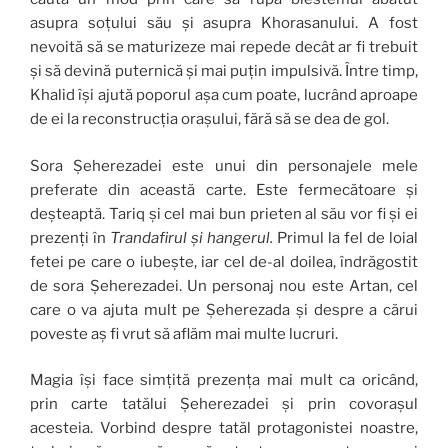
asupra soțului său și asupra Khorasanului. A fost
nevoită să se maturizeze mai repede decât ar fi trebuit
și să devină puternică și mai puțin impulsivă. Între timp,
Khalid își ajută poporul așa cum poate, lucrând aproape
de ei la reconstrucția orașului, fără să se dea de gol.
Sora Șeherezadei este unui din personajele mele
preferate din această carte. Este fermecătoare și
deșteaptă. Tariq și cel mai bun prieten al său vor fi și ei
prezenți în
Trandafirul și hangerul.
Primul la fel de loial
fetei pe care o iubește, iar cel de-al doilea, îndrăgostit
de sora Șeherezadei. Un personaj nou este Artan, cel
care o va ajuta mult pe Șeherezada și despre a cărui
poveste aș fi vrut să aflăm mai multe lucruri.
Magia își face simțită prezența mai mult ca oricând,
prin carte tatălui Șeherezadei și prin covorașul
acesteia. Vorbind despre tatăl protagonistei noastre,