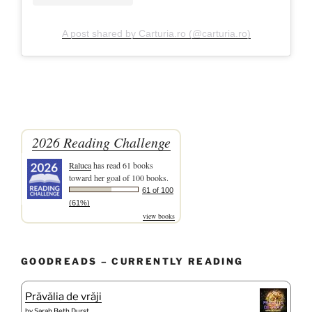
A post shared by Carturia.ro (@carturia.ro)
2026 Reading Challenge
Raluca
has read 61 books
toward her goal of 100 books.
61 of 100
(61%)
view books
GOODREADS – CURRENTLY READING
Prăvălia de vrăji
by
Sarah Beth Durst