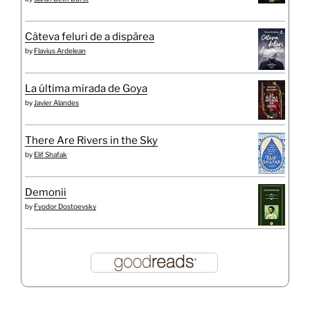
Câteva feluri de a dispărea
by
Flavius Ardelean
La última mirada de Goya
by
Javier Alandes
There Are Rivers in the Sky
by
Elif Shafak
Demonii
by
Fyodor Dostoevsky