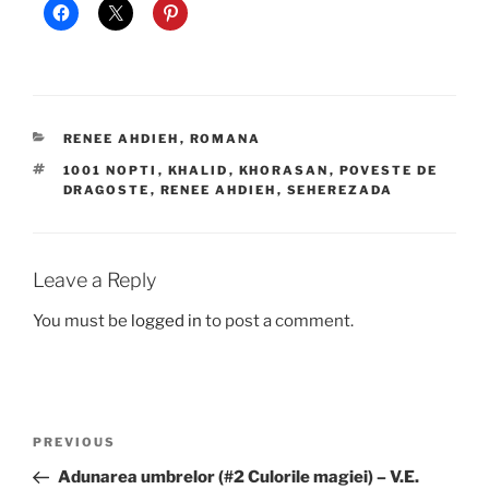
CATEGORIES
RENEE AHDIEH
,
ROMANA
TAGS
1001 NOPTI
,
KHALID
,
KHORASAN
,
POVESTE DE
DRAGOSTE
,
RENEE AHDIEH
,
SEHEREZADA
Leave a Reply
You must be
logged in
to post a comment.
Post
Previous
PREVIOUS
navigation
Post
Adunarea umbrelor (#2 Culorile magiei) – V.E.