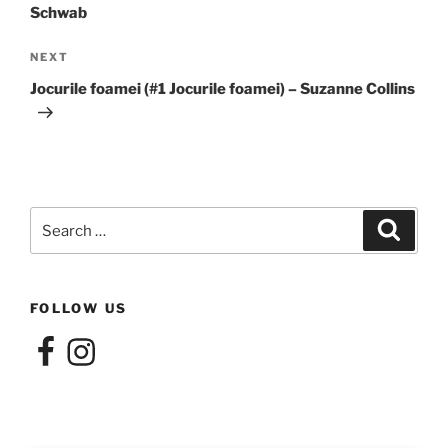
Schwab
Next
NEXT
Post
Jocurile foamei (#1 Jocurile foamei) – Suzanne Collins
Search
Search
for:
FOLLOW US
Facebook
Instagram