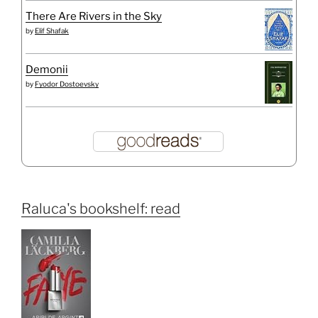
There Are Rivers in the Sky
by
Elif Shafak
Demonii
by
Fyodor Dostoevsky
Raluca's bookshelf: read