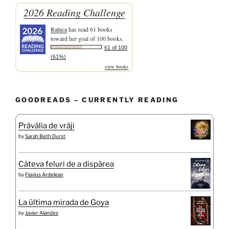
2026 Reading Challenge
Raluca
has read 61 books
toward her goal of 100 books.
61 of 100
(61%)
view books
GOODREADS – CURRENTLY READING
Prăvălia de vrăji
by
Sarah Beth Durst
Câteva feluri de a dispărea
by
Flavius Ardelean
La última mirada de Goya
by
Javier Alandes