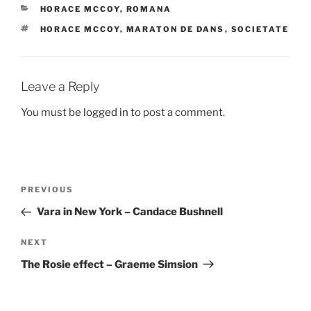
CATEGORIES
HORACE MCCOY
,
ROMANA
TAGS
HORACE MCCOY
,
MARATON DE DANS
,
SOCIETATE
Leave a Reply
You must be
logged in
to post a comment.
Post
Previous
PREVIOUS
navigation
Post
Vara in New York – Candace Bushnell
Next
NEXT
Post
The Rosie effect – Graeme Simsion