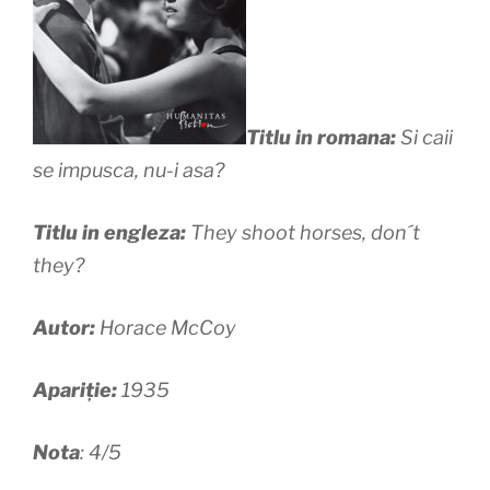
Titlu in romana:
Si caii
se impusca, nu-i asa?
Titlu in engleza:
They shoot horses, don´t
they?
Autor:
Horace McCoy
Apariție:
1935
Nota
: 4/5