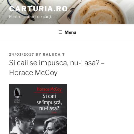
Skip
CĂRTURIA.RO
to
Pentru iubitorii de cărți.
content
Menu
POSTED
24/01/2017
BY
RALUCA T
ON
Si caii se impusca, nu-i asa? –
Horace McCoy