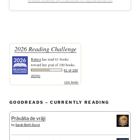
A post shared by Carturia.ro (@carturia.ro)
2026 Reading Challenge
Raluca
has read 61 books
toward her goal of 100 books.
61 of 100
(61%)
view books
GOODREADS – CURRENTLY READING
Prăvălia de vrăji
by
Sarah Beth Durst