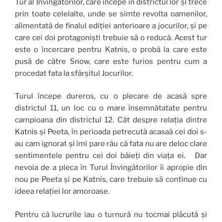
Tur al Învingătorilor, care începe în districtul lor și trece
prin toate celelalte, unde se simte revolta oamenilor,
alimentată de finalul ediției anterioare a jocurilor, și pe
care cei doi protagoniști trebuie să o reducă. Acest tur
este o încercare pentru Katnis, o probă la care este
pusă de către Snow, care este furios pentru cum a
procedat fata la sfârșitul Jocurilor.
Turul începe dureros, cu o plecare de acasă spre
districtul 11, un loc cu o mare însemnătatate pentru
campioana din districtul 12. Cât despre relația dintre
Katnis și Peeta, în perioada petrecută acasaă cei doi s-
au cam ignorat și îmi pare rău că fata nu are deloc clare
sentimentele pentru cei doi băieți din viața ei. Dar
nevoia de a pleca în Turul Învingătorilor îi apropie din
nou pe Peeta și pe Katnis, care trebuie să continue cu
ideea relației lor amoroase.
Pentru că lucrurile iau o turnură nu tocmai plăcută și