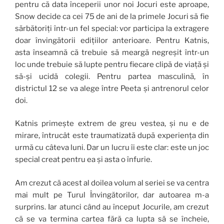
pentru că data începerii unor noi Jocuri este aproape,
Snow decide ca cei 75 de ani de la primele Jocuri să fie
sărbătoriți într-un fel special: vor participa la extragere
doar învingătorii edițiilor anterioare. Pentru Katnis,
asta înseamnă că trebuie să meargă negreșit într-un
loc unde trebuie să lupte pentru fiecare clipă de viață și
să-și ucidă colegii. Pentru partea masculină, în
districtul 12 se va alege între Peeta și antrenorul celor
doi.
Katnis primește extrem de greu vestea, și nu e de
mirare, întrucât este traumatizată după experiența din
urmă cu câteva luni. Dar un lucru îi este clar: este un joc
special creat pentru ea și asta o înfurie.
Am crezut că acest al doilea volum al seriei se va centra
mai mult pe Turul Învingătorilor, dar autoarea m-a
surprins. Iar atunci când au început Jocurile, am crezut
că se va termina cartea fără ca lupta să se încheie,