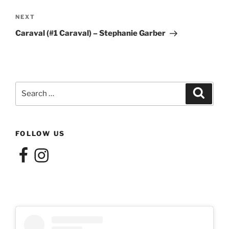
Next
NEXT
Post
Caraval (#1 Caraval) – Stephanie Garber
Search
Search
for:
FOLLOW US
Facebook
Instagram