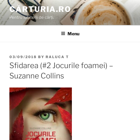
Skip
CĂRTURIA.RO
to
Pentru iubitorii de cărți.
content
Menu
POSTED
03/09/2018
BY
RALUCA T
ON
Sfidarea (#2 Jocurile foamei) –
Suzanne Collins