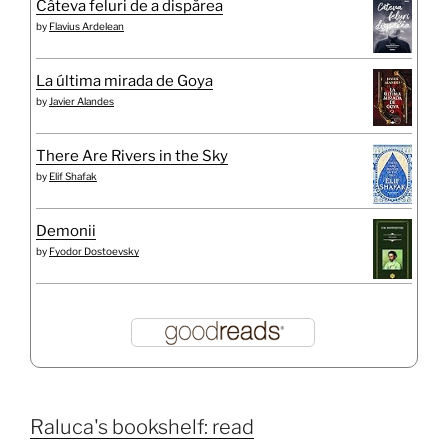
Câteva feluri de a dispărea
by
Flavius Ardelean
La última mirada de Goya
by
Javier Alandes
There Are Rivers in the Sky
by
Elif Shafak
Demonii
by
Fyodor Dostoevsky
Raluca's bookshelf: read