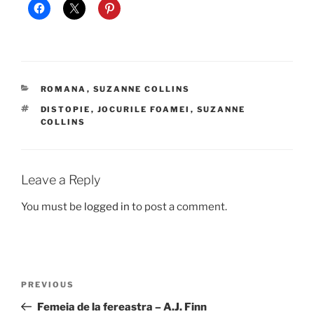
CATEGORIES
ROMANA
,
SUZANNE COLLINS
TAGS
DISTOPIE
,
JOCURILE FOAMEI
,
SUZANNE
COLLINS
Leave a Reply
You must be
logged in
to post a comment.
Post
Previous
PREVIOUS
navigation
Post
Femeia de la fereastra – A.J. Finn