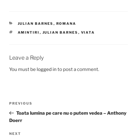
CATEGORIES
JULIAN BARNES
,
ROMANA
TAGS
AMINTIRI
,
JULIAN BARNES
,
VIATA
Leave a Reply
You must be
logged in
to post a comment.
Post
Previous
PREVIOUS
navigation
Post
Toata lumina pe care nu o putem vedea – Anthony
Doerr
Next
NEXT