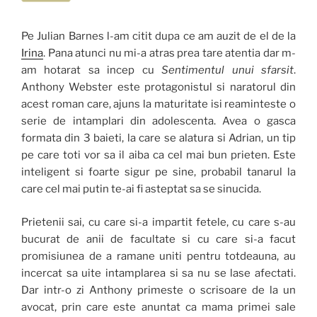
Pe Julian Barnes l-am citit dupa ce am auzit de el de la
Irina
. Pana atunci nu mi-a atras prea tare atentia dar m-
am hotarat sa incep cu
Sentimentul unui sfarsit
.
Anthony Webster este protagonistul si naratorul din
acest roman care, ajuns la maturitate isi reaminteste o
serie de intamplari din adolescenta. Avea o gasca
formata din 3 baieti, la care se alatura si Adrian, un tip
pe care toti vor sa il aiba ca cel mai bun prieten. Este
inteligent si foarte sigur pe sine, probabil tanarul la
care cel mai putin te-ai fi asteptat sa se sinucida.
Prietenii sai, cu care si-a impartit fetele, cu care s-au
bucurat de anii de facultate si cu care si-a facut
promisiunea de a ramane uniti pentru totdeauna, au
incercat sa uite intamplarea si sa nu se lase afectati.
Dar intr-o zi Anthony primeste o scrisoare de la un
avocat, prin care este anuntat ca mama primei sale