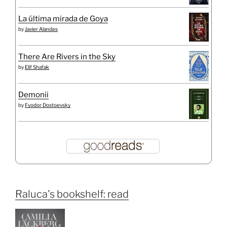
La última mirada de Goya
by
Javier Alandes
There Are Rivers in the Sky
by
Elif Shafak
Demonii
by
Fyodor Dostoevsky
Raluca's bookshelf: read