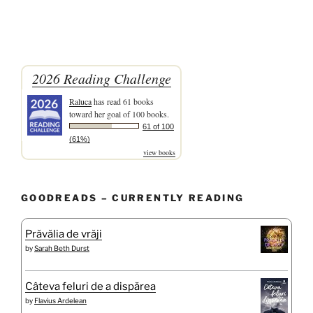
2026 Reading Challenge
Raluca
has read 61 books
toward her goal of 100 books.
61 of 100
(61%)
view books
GOODREADS – CURRENTLY READING
Prăvălia de vrăji
by
Sarah Beth Durst
Câteva feluri de a dispărea
by
Flavius Ardelean