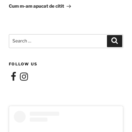
Post
Cum m-am apucat de citit
Search
Search
for:
FOLLOW US
Facebook
Instagram