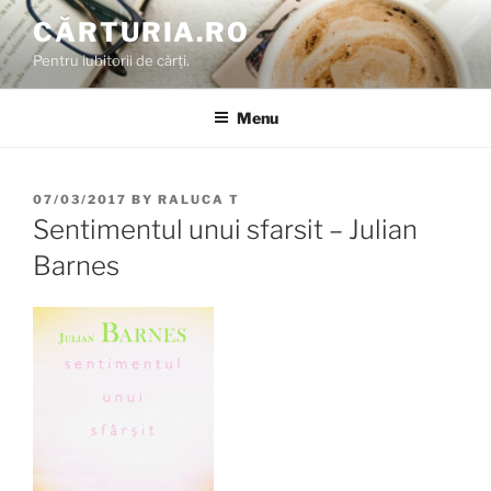
Skip
CĂRTURIA.RO
to
Pentru iubitorii de cărți.
content
Menu
POSTED
07/03/2017
BY
RALUCA T
ON
Sentimentul unui sfarsit – Julian
Barnes