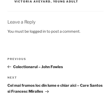
VICTORIA AVEYARD
,
YOUNG ADULT
Leave a Reply
You must be
logged in
to post a comment.
Post
Previous
PREVIOUS
navigation
Post
Colectionarul – John Fowles
Next
NEXT
Post
Cel mai frumos loc din lume e chiar aici – Care Santos
si Francesc Miralles