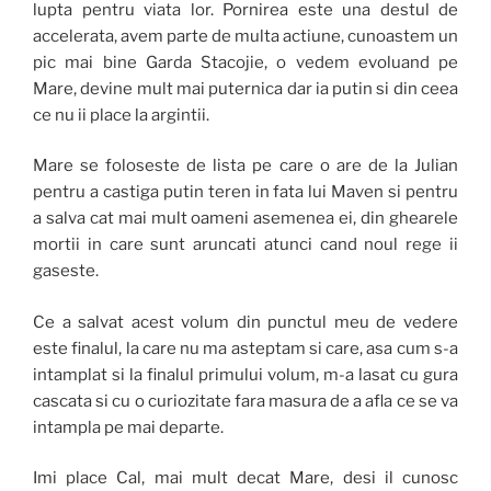
lupta pentru viata lor. Pornirea este una destul de
accelerata, avem parte de multa actiune, cunoastem un
pic mai bine Garda Stacojie, o vedem evoluand pe
Mare, devine mult mai puternica dar ia putin si din ceea
ce nu ii place la argintii.
Mare se foloseste de lista pe care o are de la Julian
pentru a castiga putin teren in fata lui Maven si pentru
a salva cat mai mult oameni asemenea ei, din ghearele
mortii in care sunt aruncati atunci cand noul rege ii
gaseste.
Ce a salvat acest volum din punctul meu de vedere
este finalul, la care nu ma asteptam si care, asa cum s-a
intamplat si la finalul primului volum, m-a lasat cu gura
cascata si cu o curiozitate fara masura de a afla ce se va
intampla pe mai departe.
Imi place Cal, mai mult decat Mare, desi il cunosc