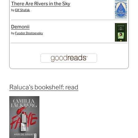
There Are Rivers in the Sky
by
Elif Shafak
Demonii
by
Fyodor Dostoevsky
Raluca's bookshelf: read