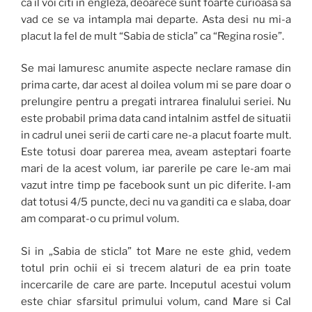
ca il voi citi in engleza, deoarece sunt foarte curioasa sa
vad ce se va intampla mai departe. Asta desi nu mi-a
placut la fel de mult “Sabia de sticla” ca “Regina rosie”.
Se mai lamuresc anumite aspecte neclare ramase din
prima carte, dar acest al doilea volum mi se pare doar o
prelungire pentru a pregati intrarea finalului seriei. Nu
este probabil prima data cand intalnim astfel de situatii
in cadrul unei serii de carti care ne-a placut foarte mult.
Este totusi doar parerea mea, aveam asteptari foarte
mari de la acest volum, iar parerile pe care le-am mai
vazut intre timp pe facebook sunt un pic diferite. I-am
dat totusi 4/5 puncte, deci nu va ganditi ca e slaba, doar
am comparat-o cu primul volum.
Si in „Sabia de sticla” tot Mare ne este ghid, vedem
totul prin ochii ei si trecem alaturi de ea prin toate
incercarile de care are parte. Inceputul acestui volum
este chiar sfarsitul primului volum, cand Mare si Cal