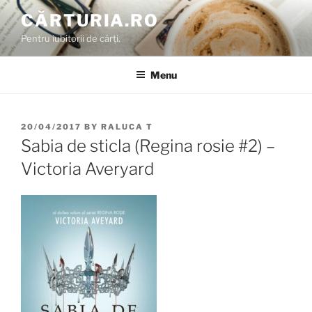
Skip
CĂRTURIA.RO
to
Pentru iubitorii de cărți.
content
Menu
POSTED
20/04/2017
BY
RALUCA T
ON
Sabia de sticla (Regina rosie #2) –
Victoria Averyard