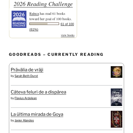
2026 Reading Challenge
Raluca
has read 61 books
toward her goal of 100 books.
61 of 100
(61%)
view books
GOODREADS – CURRENTLY READING
Prăvălia de vrăji
by
Sarah Beth Durst
Câteva feluri de a dispărea
by
Flavius Ardelean
La última mirada de Goya
by
Javier Alandes