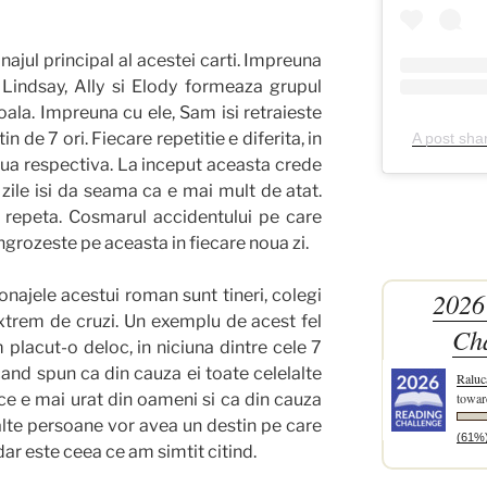
jul principal al acestei carti. Impreuna
, Lindsay, Ally si Elody formeaza grupul
oala. Impreuna cu ele, Sam isi retraieste
in de 7 ori. Fiecare repetitie e diferita, in
A post sha
iua respectiva. La inceput aceasta crede
 zile isi da seama ca e mai mult de atat.
e repeta. Cosmarul accidentului pe care
ingrozeste pe aceasta in fiecare noua zi.
onajele acestui roman sunt tineri, colegi
2026
 extrem de cruzi. Un exemplu de acest fel
Ch
 placut-o deloc, in niciuna dintre cele 7
cand spun ca din cauza ei toate celelalte
Raluc
towar
 ce e mai urat din oameni si ca din cauza
te alte persoane vor avea un destin pe care
(61%
ar este ceea ce am simtit citind.