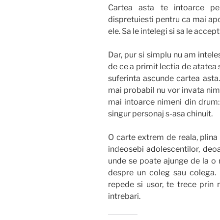
Cartea asta te intoarce pe 
dispretuiesti pentru ca mai apoi
ele. Sa le intelegi si sa le accept
Dar, pur si simplu nu am inteles
de ce a primit lectia de atatea 
suferinta ascunde cartea asta.
mai probabil nu vor invata nimi
mai intoarce nimeni din drum:
singur personaj s-asa chinuit.
O carte extrem de reala, plina
indeosebi adolescentilor, de
unde se poate ajunge de la o 
despre un coleg sau colega. E
repede si usor, te trece prin 
intrebari.