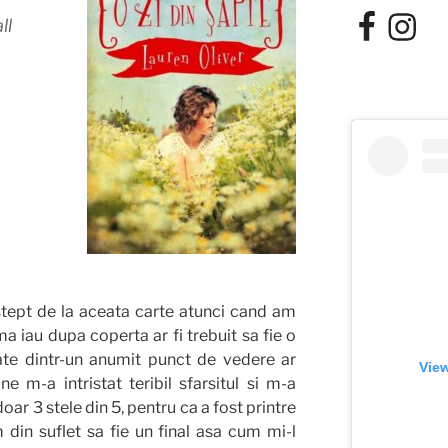
Facebook
Instagra
ll
tept de la aceata carte atunci cand am
ma iau dupa coperta ar fi trebuit sa fie o
oate dintr-un anumit punct de vedere ar
View
ne m-a intristat teribil sfarsitul si m-a
 doar 3 stele din 5, pentru ca a fost printre
din suflet sa fie un final asa cum mi-l