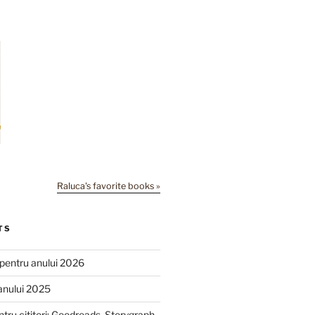
Raluca's favorite books »
TS
e pentru anului 2026
anului 2025
ntru cititori: Goodreads, Storygraph,