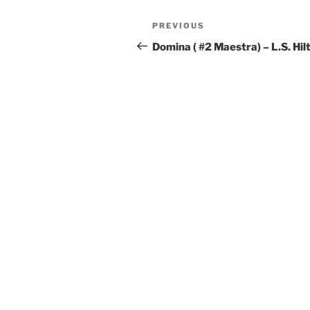
Post
Previous
PREVIOUS
navigation
Post
Domina ( #2 Maestra) – L.S. Hil