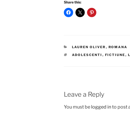
Share this:
CATEGORIES
LAUREN OLIVER
,
ROMANA
TAGS
ADOLESCENTI
,
FICTIUNE
,
Leave a Reply
You must be
logged in
to post