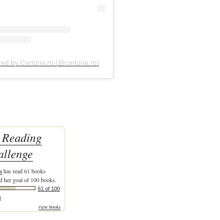
red by Carturia.ro (@carturia.ro)
 Reading
allenge
a
has read 61 books
d her goal of 100 books.
61 of 100
)
view books