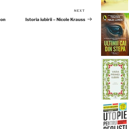
NEXT
Next
Post
ton
Istoria iubirii – Nicole Krauss