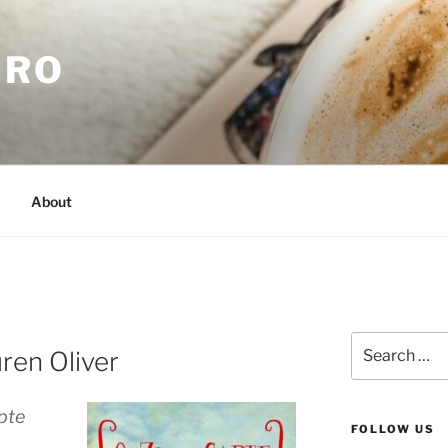
.RO
About
Search
uren Oliver
for:
apte
FOLLOW US