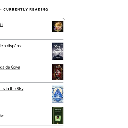
– CURRENTLY READING
ji
t
de a dispărea
ada de Goya
rs in the Sky
sky