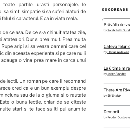
toate partile: urasti personajele, le
GOODREADS 
 sa simti simpatie si sa suferi alaturi de
i felul si caracterul. E ca in viata reala.
Prăvălia de vră
by
Sarah Beth Durs
 de ce asa. De ce s-a chinuit atatea zile,
si atatea ori. Dur si prea mult. Prea multa
 Rupe aripi si salveaza oameni care cel
Câteva feluri 
by
Flavius Ardelean
c din aceasta experienta si pe care nu ii
 adauga o vina prea mare in carca unui
La última mir
by
Javier Alandes
 de lectii. Un roman pe care il recomand
oarece cred ca e un bun exemplu despre
There Are Rive
minciuna sau de la o gluma si o rautate
by
Elif Shafak
ste o buna lectie, chiar de se citeste
multe stari si te face sa iti pui anumite
Demonii
by
Fyodor Dostoev