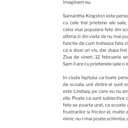
imaginam eu.
Samantha Kingston este persona
cu cele trei prietene ale sale
celor mai populare fete din sc
ultima zi din viata de nu mai put
functie de cum trateaza fata z
ca e doar un vis, dar dupa trei
Ziua de vineri, 12 februarie s
Sam il are cu prietenele sale o 
In ciuda faptului ca toate pers
de scoala, unii dintre ei sunt
este Lindsay, pe care eu nu am
zile. Poate ca sunt subiectiva 
fete se poarta urat, ca scoate
frustrarilor si fricilor ei, mul
nimic nu-l mai poate schimba, d