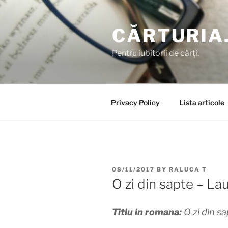
Skip
to
CĂRTURIA
content
Pentru iubitorii de cărți.
Privacy Policy
Lista articole
POSTED
08/11/2017
BY
RALUCA T
ON
O zi din sapte – La
Titlu in romana:
O zi din s