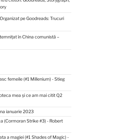
ory
 Organizat pe Goodreads: Trucuri
ntemnițat în China comunistă –
asc femeile (#1 Millenium) - Stieg
lioteca mea și ce am mai citit Q2
luna ianuarie 2023
a (Cormoran Strike #3) - Robert
ta a magiei (#1 Shades of Magic) -