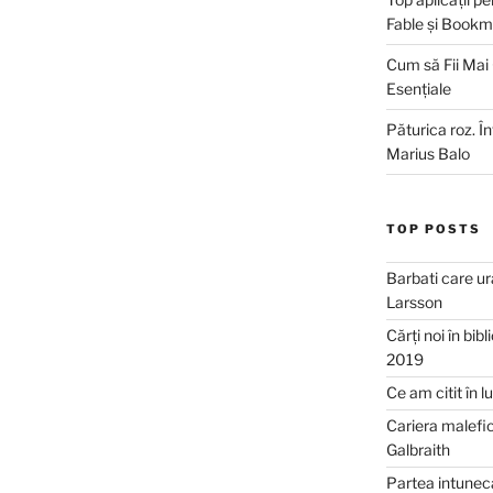
Fable și Bookm
Cum să Fii Mai
Esențiale
Păturica roz. Î
Marius Balo
TOP POSTS
Barbati care ur
Larsson
Cărți noi în bib
2019
Ce am citit în 
Cariera malefic
Galbraith
Partea intuneca