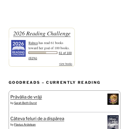
2026 Reading Challenge
Raluca
has read 61 books
toward her goal of 100 books.
61 of 100
(61%)
view books
GOODREADS – CURRENTLY READING
Prăvălia de vrăji
by
Sarah Beth Durst
Câteva feluri de a dispărea
by
Flavius Ardelean