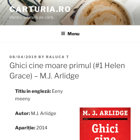
Skip
CĂRTURIA.RO
to
Pentru iubitorii de cărți.
content
Menu
POSTED
08/04/2019
BY
RALUCA T
ON
Ghici cine moare primul (#1 Helen
Grace) – M.J. Arlidge
Titlu în engleză:
Eeny
meeny
Autor:
M.J. Arlidge
Apariție:
2014