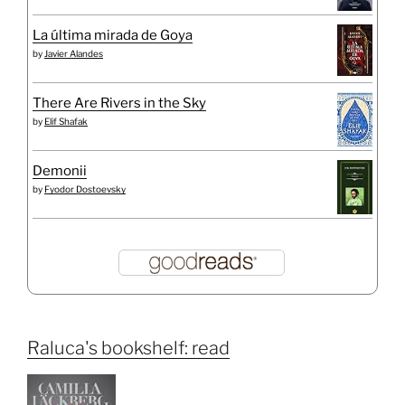
La última mirada de Goya
by
Javier Alandes
There Are Rivers in the Sky
by
Elif Shafak
Demonii
by
Fyodor Dostoevsky
Raluca's bookshelf: read