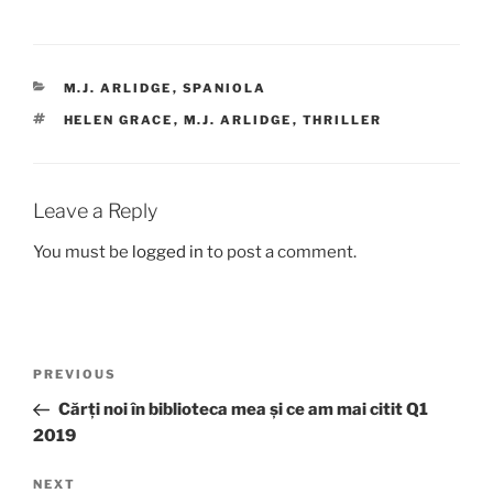
CATEGORIES
M.J. ARLIDGE
,
SPANIOLA
TAGS
HELEN GRACE
,
M.J. ARLIDGE
,
THRILLER
Leave a Reply
You must be
logged in
to post a comment.
Post
Previous
PREVIOUS
navigation
Post
Cărți noi în biblioteca mea și ce am mai citit Q1
2019
Next
NEXT