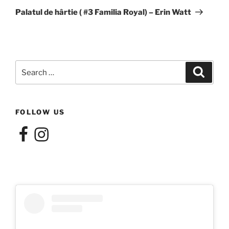
Post
Palatul de hârtie ( #3 Familia Royal) – Erin Watt
Search
Search
for:
FOLLOW US
Facebook
Instagram