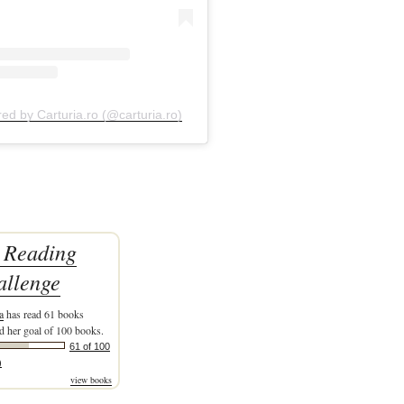
red by Carturia.ro (@carturia.ro)
 Reading
allenge
a
has read 61 books
d her goal of 100 books.
61 of 100
)
view books