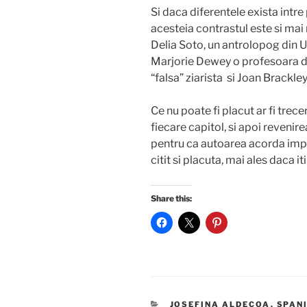
Si daca diferentele exista intre 
acesteia contrastul este si ma
Delia Soto, un antrolopog din 
Marjorie Dewey o profesoara di
“falsa” ziarista si Joan Brackle
Ce nu poate fi placut ar fi trece
fiecare capitol, si apoi revenirea
pentru ca autoarea acorda impo
citit si placuta, mai ales daca iti
Share this:
CATEGORIES
JOSEFINA ALDECOA
,
SPAN