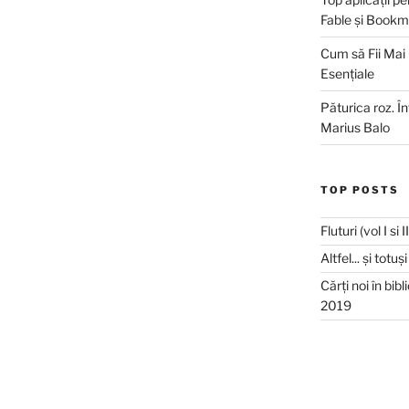
Fable și Bookm
Cum să Fii Mai
Esențiale
Păturica roz. Î
Marius Balo
TOP POSTS
Fluturi (vol I si 
Altfel... și totu
Cărți noi în bib
2019