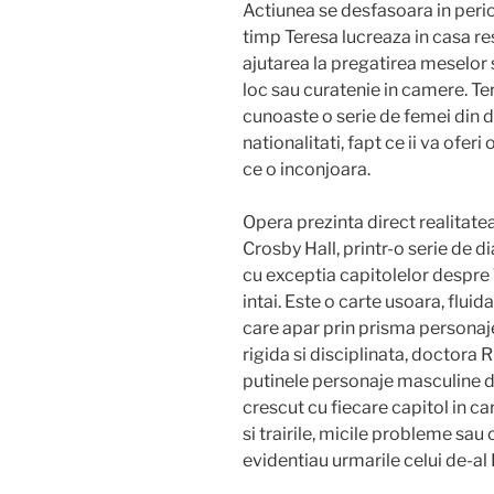
Actiunea se desfasoara in perio
timp Teresa lucreaza in casa re
ajutarea la pregatirea meselor
loc sau curatenie in camere. Ter
cunoaste o serie de femei din di
nationalitati, fapt ce ii va ofer
ce o inconjoara.
Opera prezinta direct realitatea 
Crosby Hall, printr-o serie de di
cu exceptia capitolelor despre 
intai. Este o carte usoara, fluid
care apar prin prisma personaj
rigida si disciplinata, doctora R
putinele personaje masculine d
crescut cu fiecare capitol in c
si trairile, micile probleme sau 
evidentiau urmarile celui de-al