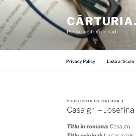
Skip
to
CĂRTURIA
content
Pentru iubitorii de cărți.
Privacy Policy
Lista articole
POSTED
23/03/2016
BY
RALUCA T
ON
Casa gri – Josefin
Titlu în romana:
Casa gri
Titlu original:
La casa gris