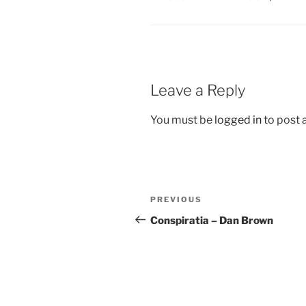
Leave a Reply
You must be
logged in
to post
Post
Previous
PREVIOUS
navigation
Post
Conspiratia – Dan Brown