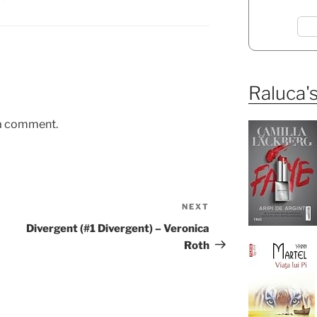
Raluca's
 a comment.
NEXT
Next
Post
Divergent (#1 Divergent) – Veronica
Roth