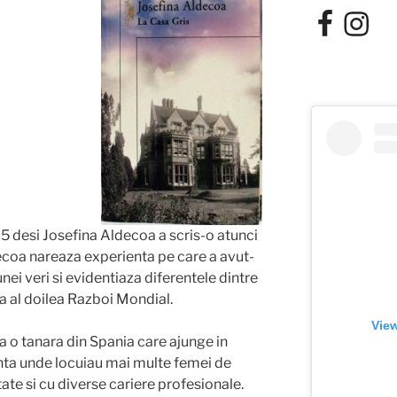
Facebook
Instagra
05 desi Josefina Aldecoa a scris-o atunci
ecoa nareaza experienta pe care a avut-
unei veri si evidentiaza diferentele dintre
a al doilea Razboi Mondial.
View
 o tanara din Spania care ajunge in
nta unde locuiau mai multe femei de
ate si cu diverse cariere profesionale.