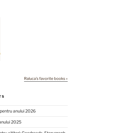
Raluca's favorite books »
TS
e pentru anului 2026
anului 2025
ntru cititori: Goodreads, Storygraph,