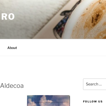
.RO
About
Search
a Aldecoa
for:
FOLLOW US