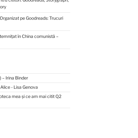
ory
 Organizat pe Goodreads: Trucuri
ntemnițat în China comunistă –
II) – Irina Binder
și Alice - Lisa Genova
lioteca mea și ce am mai citit Q2