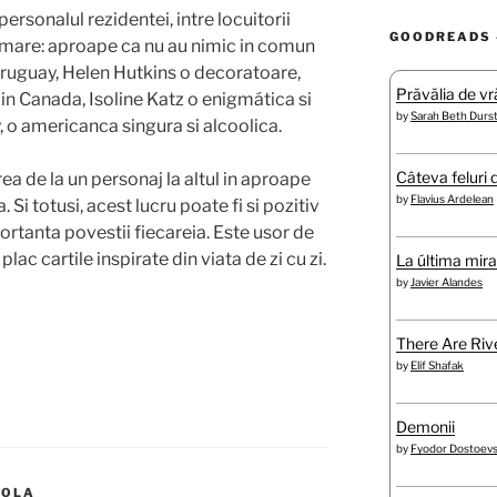
personalul rezidentei, intre locuitorii
GOODREADS 
i mare: aproape ca nu au nimic in comun
Uruguay, Helen Hutkins o decoratoare,
Prăvălia de vră
n Canada, Isoline Katz o enigmática si
by
Sarah Beth Durs
y, o americanca singura si alcoolica.
Câteva feluri 
rea de la un personaj la altul in aproape
by
Flavius Ardelean
. Si totusi, acest lucru poate fi si pozitiv
rtanta povestii fiecareia. Este usor de
 plac cartile inspirate din viata de zi cu zi.
La última mir
by
Javier Alandes
There Are Rive
by
Elif Shafak
Demonii
by
Fyodor Dostoev
IOLA