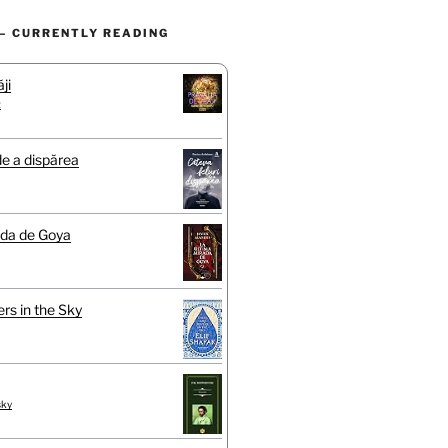
– CURRENTLY READING
ji
t
de a dispărea
ada de Goya
rs in the Sky
sky