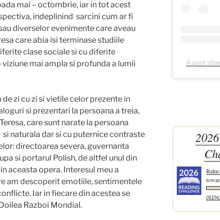
ada mai – octombrie, iar in tot acest
spectiva, indeplinind sarcini cum ar fi
 sau diverselor evenimente care aveau
esa care abia isi terminase studiile
ferite clase sociale si cu diferite
A post sha
i o viziune mai ampla si profunda a lumii
de zi cu zi si vietile celor prezente in
aloguri si prezentari la persoana a treia,
Teresa, care sunt narate la persoana
2026
a si naturala dar si cu puternice contraste
elor: directoarea severa, guvernanta
Ch
upa si portarul Polish, de altfel unul din
in aceasta opera. Interesul meu a
Raluc
towar
are am descoperit emotiile, sentimentele
conflicte. Iar in fiecare din acestea se
(61%
 Doilea Razboi Mondial.