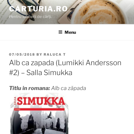
Skip
CĂRTURIA.RO
to
Pentru iubitorii de cărți.
content
Menu
POSTED
07/05/2018
BY
RALUCA T
ON
Alb ca zapada (Lumikki Andersson
#2) – Salla Simukka
Titlu in romana:
Alb ca zăpada