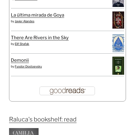
La última mirada de Goya
by
Javier Alandes
There Are Rivers in the Sky
by
Elif Shafak
Demonii
by
Fyodor Dostoevsky
Raluca's bookshelf: read