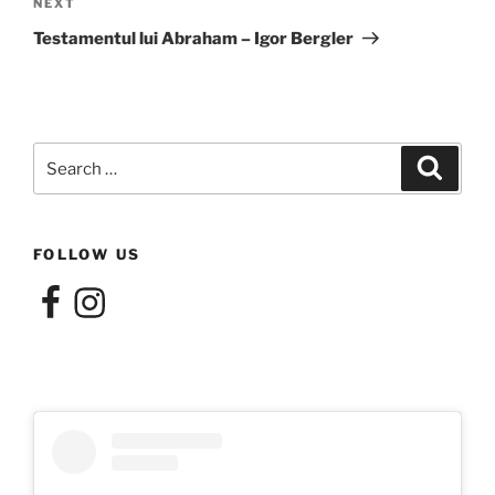
Next
NEXT
Post
Testamentul lui Abraham – Igor Bergler
Search
Search
for:
FOLLOW US
Facebook
Instagram