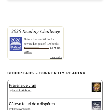
2026 Reading Challenge
Raluca
has read 61 books
toward her goal of 100 books.
61 of 100
(61%)
view books
GOODREADS – CURRENTLY READING
Prăvălia de vrăji
by
Sarah Beth Durst
Câteva feluri de a dispărea
by
Flavius Ardelean