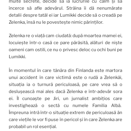
multe secrete, decide să ia lucrurile cu calm și să
încerce să afle adevărul. Străina îi dă nenumărate
detalii despre tatăl ei iar Lumikki decide să o creadă pe
Zelenka, însă nu le povestește nimic părinților.
Zelenka re o viață cam ciudată: după moartea mamei ei,
locuiește într-o casă ce pare părăsită, alături de niște
oameni cam ostili, ce nu o privesc deloc cu ochi buni pe
Lumikki.
În momentul în care tânăra din Finlanda este martora
unui accident în care victimă este o rudă a Zelenkăi,
situația ia o turnură periculoasă, pe care vrea să o
deslușească mai ales dacă Zelenka e într-adevăr sora
ei. Îl cunoaște pe Jiri, un jurnalist ambițios care
investighează o sectă cu numele Familia Albă.
Împreuna intră într-o situație extrem de periculoasă ăn
care viețile le vor fi puse în pericol și în care Zelenka are
probabil un rol esențial.