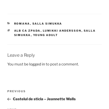
CATEGORIES
ROMANA
,
SALLA SIMUKKA
TAGS
ALB CA ZPADA
,
LUMIKKI ANDERSSON
,
SALLA
SIMUKKA
,
YOUNG ADULT
Leave a Reply
You must be
logged in
to post a comment.
Post
Previous
PREVIOUS
navigation
Post
Castelul de sticla – Jeannette Walls