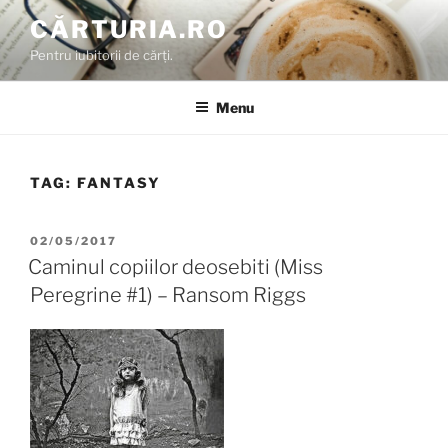
Skip
CĂRTURIA.RO
to
Pentru iubitorii de cărți.
content
Menu
TAG:
FANTASY
POSTED
02/05/2017
ON
Caminul copiilor deosebiti (Miss
Peregrine #1) – Ransom Riggs