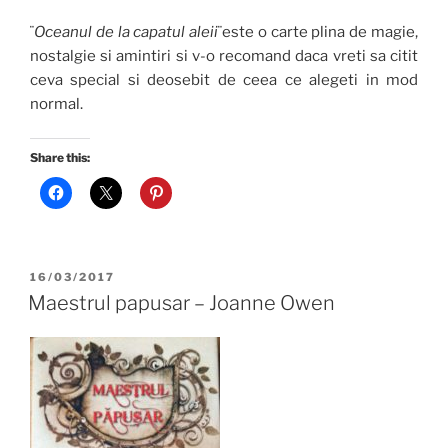
¨
Oceanul de la capatul aleii
¨este o carte plina de magie,
nostalgie si amintiri si v-o recomand daca vreti sa citit
ceva special si deosebit de ceea ce alegeti in mod
normal.
Share this:
POSTED
16/03/2017
ON
Maestrul papusar – Joanne Owen