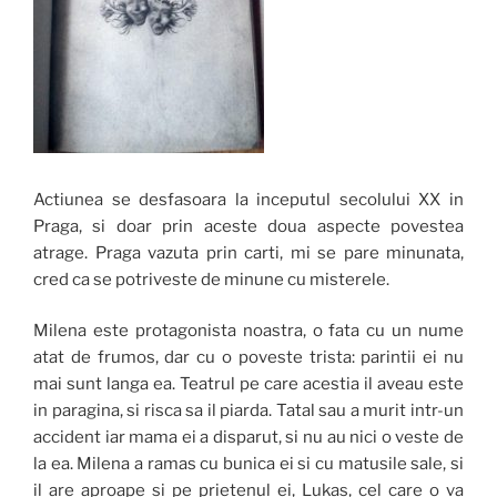
Actiunea se desfasoara la inceputul secolului XX in
Praga, si doar prin aceste doua aspecte povestea
atrage. Praga vazuta prin carti, mi se pare minunata,
cred ca se potriveste de minune cu misterele.
Milena este protagonista noastra, o fata cu un nume
atat de frumos, dar cu o poveste trista: parintii ei nu
mai sunt langa ea. Teatrul pe care acestia il aveau este
in paragina, si risca sa il piarda. Tatal sau a murit intr-un
accident iar mama ei a disparut, si nu au nici o veste de
la ea. Milena a ramas cu bunica ei si cu matusile sale, si
il are aproape si pe prietenul ei, Lukas, cel care o va