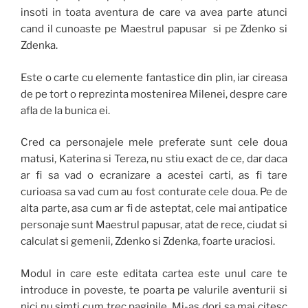
insoti in toata aventura de care va avea parte atunci
cand il cunoaste pe Maestrul papusar si pe Zdenko si
Zdenka.
Este o carte cu elemente fantastice din plin, iar cireasa
de pe tort o reprezinta mostenirea Milenei, despre care
afla de la bunica ei.
Cred ca personajele mele preferate sunt cele doua
matusi, Katerina si Tereza, nu stiu exact de ce, dar daca
ar fi sa vad o ecranizare a acestei carti, as fi tare
curioasa sa vad cum au fost conturate cele doua. Pe de
alta parte, asa cum ar fi de asteptat, cele mai antipatice
personaje sunt Maestrul papusar, atat de rece, ciudat si
calculat si gemenii, Zdenko si Zdenka, foarte uraciosi.
Modul in care este editata cartea este unul care te
introduce in poveste, te poarta pe valurile aventurii si
nici nu simti cum trec paginile. Mi-as dori sa mai citesc