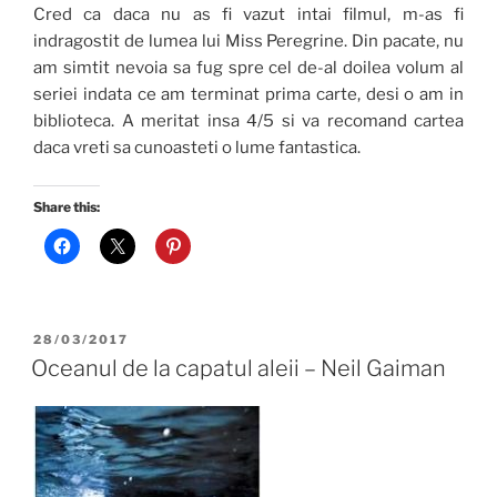
Cred ca daca nu as fi vazut intai filmul, m-as fi
indragostit de lumea lui Miss Peregrine. Din pacate, nu
am simtit nevoia sa fug spre cel de-al doilea volum al
seriei indata ce am terminat prima carte, desi o am in
biblioteca. A meritat insa 4/5 si va recomand cartea
daca vreti sa cunoasteti o lume fantastica.
Share this:
POSTED
28/03/2017
ON
Oceanul de la capatul aleii – Neil Gaiman