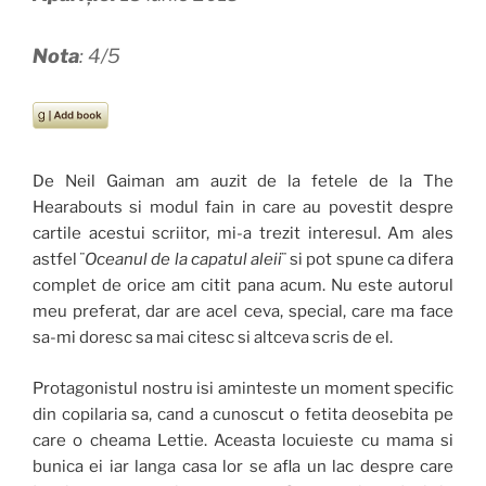
Nota
: 4/5
De Neil Gaiman am auzit de la fetele de la The
Hearabouts si modul fain in care au povestit despre
cartile acestui scriitor, mi-a trezit interesul. Am ales
astfel ¨
Oceanul de la capatul aleii
¨ si pot spune ca difera
complet de orice am citit pana acum. Nu este autorul
meu preferat, dar are acel ceva, special, care ma face
sa-mi doresc sa mai citesc si altceva scris de el.
Protagonistul nostru isi aminteste un moment specific
din copilaria sa, cand a cunoscut o fetita deosebita pe
care o cheama Lettie. Aceasta locuieste cu mama si
bunica ei iar langa casa lor se afla un lac despre care