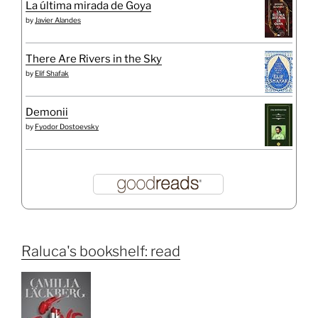
La última mirada de Goya
by
Javier Alandes
There Are Rivers in the Sky
by
Elif Shafak
Demonii
by
Fyodor Dostoevsky
Raluca's bookshelf: read