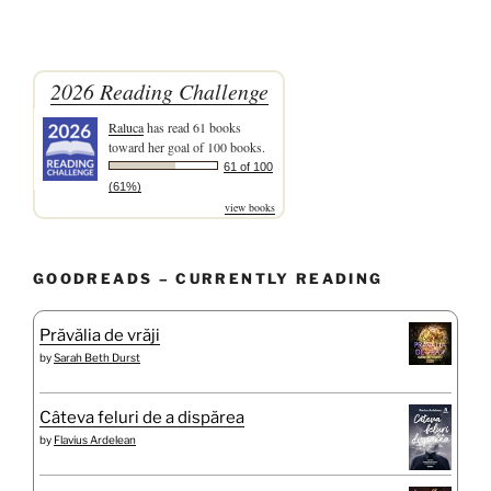
2026 Reading Challenge
Raluca
has read 61 books
toward her goal of 100 books.
61 of 100
(61%)
view books
GOODREADS – CURRENTLY READING
Prăvălia de vrăji
by
Sarah Beth Durst
Câteva feluri de a dispărea
by
Flavius Ardelean