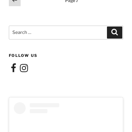
Page
7
page
pagination
Search
Search
for:
FOLLOW US
Facebook
Instagram