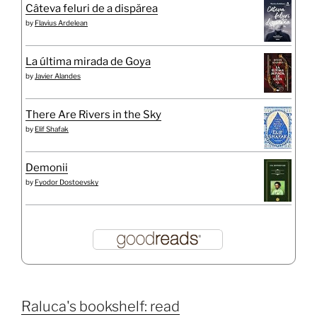
Câteva feluri de a dispărea
by
Flavius Ardelean
La última mirada de Goya
by
Javier Alandes
There Are Rivers in the Sky
by
Elif Shafak
Demonii
by
Fyodor Dostoevsky
Raluca's bookshelf: read