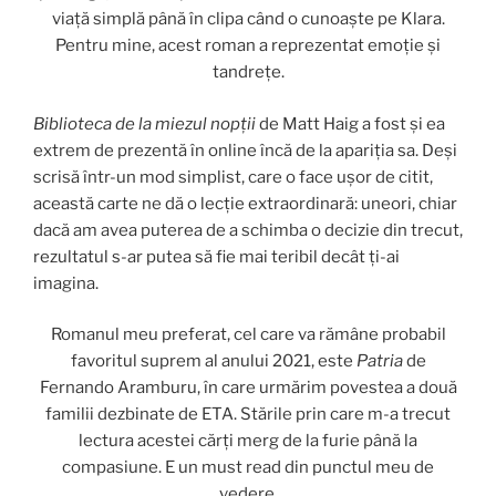
viață simplă până în clipa când o cunoaște pe Klara.
Pentru mine, acest roman a reprezentat emoție și
tandrețe.
Biblioteca de la miezul nopții
de Matt Haig a fost și ea
extrem de prezentă în online încă de la apariția sa. Deși
scrisă într-un mod simplist, care o face ușor de citit,
această carte ne dă o lecție extraordinară: uneori, chiar
dacă am avea puterea de a schimba o decizie din trecut,
rezultatul s-ar putea să fie mai teribil decât ți-ai
imagina.
Romanul meu preferat, cel care va rămâne probabil
favoritul suprem al anului 2021, este
Patria
de
Fernando Aramburu, în care urmărim povestea a două
familii dezbinate de ETA. Stările prin care m-a trecut
lectura acestei cărți merg de la furie până la
compasiune. E un must read din punctul meu de
vedere.