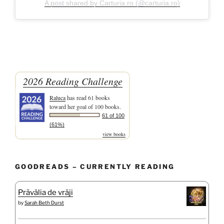
A post shared by Carturia.ro (@carturia.ro)
2026 Reading Challenge
Raluca
has read 61 books
toward her goal of 100 books.
61 of 100
(61%)
view books
GOODREADS – CURRENTLY READING
Prăvălia de vrăji
by
Sarah Beth Durst