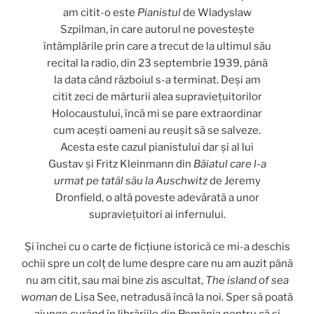
am citit-o este
Pianistul
de Wladyslaw
Szpilman, în care autorul ne povestește
întâmplările prin care a trecut de la ultimul său
recital la radio, din 23 septembrie 1939, până
la data când războiul s-a terminat. Deși am
citit zeci de mărturii alea supraviețuitorilor
Holocaustului, încă mi se pare extraordinar
cum acești oameni au reușit să se salveze.
Acesta este cazul pianistului dar și al lui
Gustav și Fritz Kleinmann din
Băiatul care l-a
urmat pe tatăl său la Auschwitz
de Jeremy
Dronfield, o altă poveste adevărată a unor
supraviețuitori ai infernului.
Și închei cu o carte de ficțiune istorică ce mi-a deschis
ochii spre un colț de lume despre care nu am auzit până
nu am citit, sau mai bine zis ascultat,
The island of sea
woman
de Lisa See, netradusă încă la noi. Sper să poată