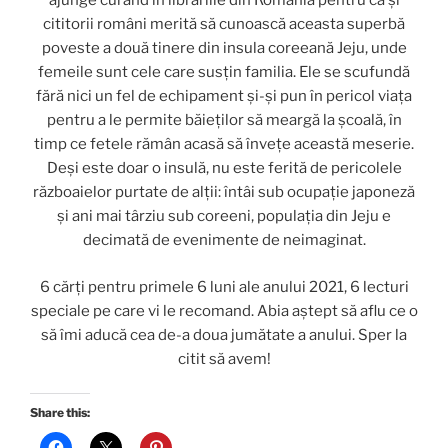
ajunge curând în librăriile din România pentru că și
cititorii români merită să cunoască aceasta superbă
poveste a două tinere din insula coreeană Jeju, unde
femeile sunt cele care susțin familia. Ele se scufundă
fără nici un fel de echipament și-și pun în pericol viața
pentru a le permite băieților să meargă la școală, în
timp ce fetele rămân acasă să învețe această meserie.
Deși este doar o insulă, nu este ferită de pericolele
războaielor purtate de alții: întâi sub ocupație japoneză
și ani mai târziu sub coreeni, populația din Jeju e
decimată de evenimente de neimaginat.
6 cărți pentru primele 6 luni ale anului 2021, 6 lecturi
speciale pe care vi le recomand. Abia aștept să aflu ce o
să îmi aducă cea de-a doua jumătate a anului. Sper la
citit să avem!
Share this: