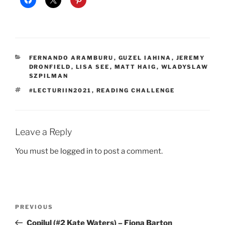
CATEGORIES
FERNANDO ARAMBURU
,
GUZEL IAHINA
,
JEREMY
DRONFIELD
,
LISA SEE
,
MATT HAIG
,
WLADYSLAW
SZPILMAN
TAGS
#LECTURIIN2021
,
READING CHALLENGE
Leave a Reply
You must be
logged in
to post a comment.
Post
Previous
PREVIOUS
navigation
Post
Copilul (#2 Kate Waters) – Fiona Barton