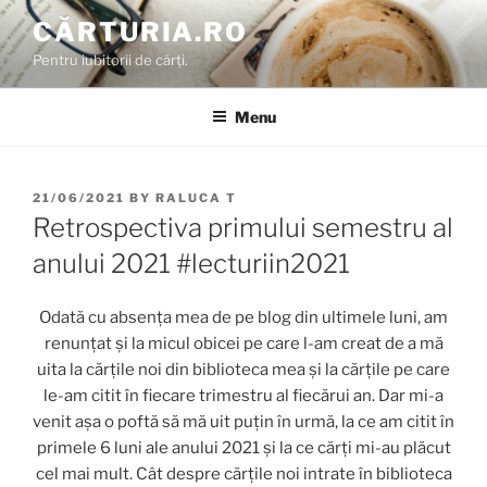
Skip
CĂRTURIA.RO
to
Pentru iubitorii de cărți.
content
Menu
POSTED
21/06/2021
BY
RALUCA T
ON
Retrospectiva primului semestru al
anului 2021 #lecturiin2021
Odată cu absența mea de pe blog din ultimele luni, am
renunțat și la micul obicei pe care l-am creat de a mă
uita la cărțile noi din biblioteca mea și la cărțile pe care
le-am citit în fiecare trimestru al fiecărui an. Dar mi-a
venit așa o poftă să mă uit puțin în urmă, la ce am citit în
primele 6 luni ale anului 2021 și la ce cărți mi-au plăcut
cel mai mult. Cât despre cărțile noi intrate în biblioteca