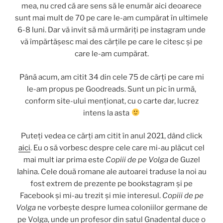
mea, nu cred că are sens să le enumăr aici deoarece
sunt mai mult de 70 pe care le-am cumpărat în ultimele
6-8 luni. Dar vă invit să mă urmăriți pe instagram unde
vă împărtășesc mai des cărțile pe care le citesc și pe
care le-am cumpărat.
Până acum, am citit 34 din cele 75 de cărți pe care mi
le-am propus pe Goodreads. Sunt un pic în urmă,
conform site-ului menționat, cu o carte dar, lucrez
intens la asta
Puteți vedea ce cărți am citit în anul 2021, dând click
aici
. Eu o să vorbesc despre cele care mi-au plăcut cel
mai mult iar prima este
Copiii de pe Volga
de Guzel
Iahina. Cele două romane ale autoarei traduse la noi au
fost extrem de prezente pe bookstagram și pe
Facebook și mi-au trezit și mie interesul.
Copiii de pe
Volga
ne vorbește despre lumea coloniilor germane de
pe Volga, unde un profesor din satul Gnadental duce o