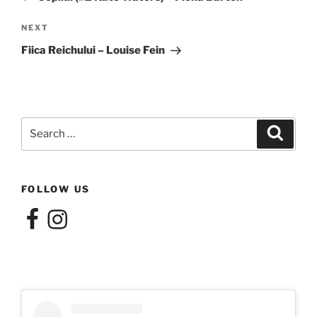
Next
NEXT
Post
Fiica Reichului – Louise Fein
Search
Search
for:
FOLLOW US
Facebook
Instagram