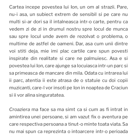
Cartea incepe povestea lui Ion, un om al strazii. Pare,
nu-i asa, un subiect extrem de sensibil si pe care nu
multi si-ar dori sa il intalneasca intr-o carte, pentru ca
vedem zi de zi in drumul nostru spre locul de munca
sau spre locul unde avem de rezolvat o problema, o
multime de astfel de oameni. Dar, asa cum unii dintre
voi stiti deja, mie imi plac cartile care spun povesti
inspirate din realitate si care ne palmuiesc. Asa e si
povestea lui Ion, care ajunge sa locuiasca intr-un parc si
sa primeasca de mancare din mila. Odata cu intrarea lui
ii parc, atentia ii este atrasa de o statuie cu doi copii
muzicanti, care-l vor insoti pe Ion in noaptea de Craciun
si ii vor alina singuratatea.
Croaziera
ma face sa ma simt ca si cum as fi intrat in
amintirea unei persoane, si am vazut fix o aventura pe
care respectiva persoana a tinut-o minte toata viata. Sa
nu mai spun ca reprezinta o intoarcere intr-o perioada