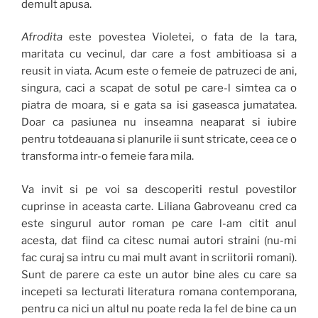
demult apusa.
Afrodita
este povestea Violetei, o fata de la tara,
maritata cu vecinul, dar care a fost ambitioasa si a
reusit in viata. Acum este o femeie de patruzeci de ani,
singura, caci a scapat de sotul pe care-l simtea ca o
piatra de moara, si e gata sa isi gaseasca jumatatea.
Doar ca pasiunea nu inseamna neaparat si iubire
pentru totdeauana si planurile ii sunt stricate, ceea ce o
transforma intr-o femeie fara mila.
Va invit si pe voi sa descoperiti restul povestilor
cuprinse in aceasta carte. Liliana Gabroveanu cred ca
este singurul autor roman pe care l-am citit anul
acesta, dat fiind ca citesc numai autori straini (nu-mi
fac curaj sa intru cu mai mult avant in scriitorii romani).
Sunt de parere ca este un autor bine ales cu care sa
incepeti sa lecturati literatura romana contemporana,
pentru ca nici un altul nu poate reda la fel de bine ca un