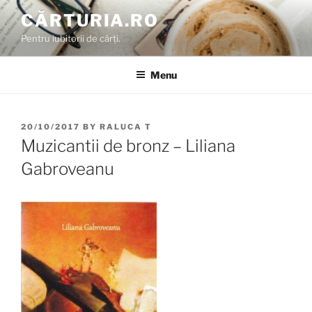
Skip
CĂRTURIA.RO
to
Pentru iubitorii de cărți.
content
Menu
POSTED
20/10/2017
BY
RALUCA T
ON
Muzicantii de bronz – Liliana
Gabroveanu