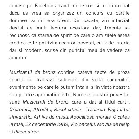
cunosc pe Facebook, cand mi-a scris si m-a intrebat
daca as vrea sa organizez un concurs cu cartile
dumneai si mi le-a oferit. Din pacate, am intarziat
destul de mult lectura acestora dar, trebuie sa
recunosc ca starea de spirit pe care o am zilele astea
cred ca este potrivita acestor povesti, cu iz de istorie
dar si modern, scrise din punctul meu de vedere ca
amintiri.
Muzicantii de bronz
contine cateva texte de proza
scurta ce trateaza subiecte din viata oamenilor,
evenimente pe care le putem intalni si in viata noastra
sau printre apropiatii nostri. Numele acestor povestiri
sunt:
Muzicantii de bronz
, care a dat si titlul cartii,
Croaziera, Afrodita, Rasul citadin, Tradarea, Fagotistul
singuratic, Arhiva de masti, Apocalipsa morala, O cafea
la mall, 22 decembrie 1989, Violoncelul, Movila de nisip
si
Plasmuirea
.