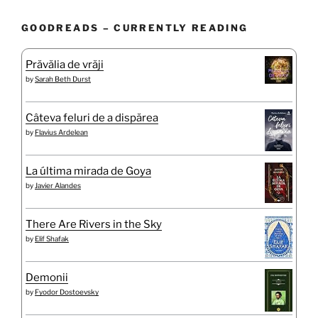
GOODREADS – CURRENTLY READING
Prăvălia de vrăji
by
Sarah Beth Durst
Câteva feluri de a dispărea
by
Flavius Ardelean
La última mirada de Goya
by
Javier Alandes
There Are Rivers in the Sky
by
Elif Shafak
Demonii
by
Fyodor Dostoevsky