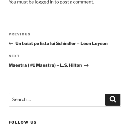
You must be
logged in
to post a comment.
Post
Previous
PREVIOUS
navigation
Post
Un baiat pe lista lui Schindler – Leon Leyson
Next
NEXT
Post
Maestra ( #1 Maestra) – L.S. Hilton
Search
Search
for:
FOLLOW US