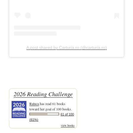
A post shared by Carturia.ro (@carturia.ro)
2026 Reading Challenge
Raluca
has read 61 books
toward her goal of 100 books.
61 of 100
(61%)
view books