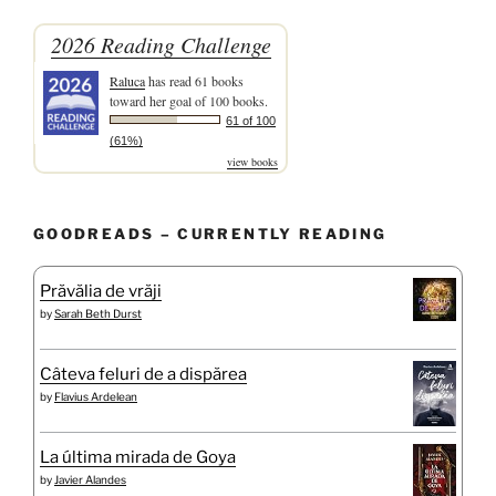
2026 Reading Challenge
Raluca
has read 61 books
toward her goal of 100 books.
61 of 100
(61%)
view books
GOODREADS – CURRENTLY READING
Prăvălia de vrăji
by
Sarah Beth Durst
Câteva feluri de a dispărea
by
Flavius Ardelean
La última mirada de Goya
by
Javier Alandes