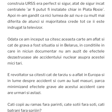
construia URSS era perfect si sigur, atat de sigur incat
centralele ¨ar fi putut fi instalate chiar in Piata Rosie¨.
Apoi m-am gandit ca nici lumea de azi nu e cu mult mai
diferita de atunci si majoritatea crede tot ce ii este
indrugat la televizor.
Odata ce am inceput sa citesc aceasta carte am aflat si
cat de grava a fost situatia si in Belarus, in conditiile in
care in niciun documentar nu am auzit de efectele
dezastruoase ale accidentului nuclear asupra acestei
mici tari.
E revoltator sa citesti cat de tarziu s-a aflat in Europa si
in lume despre accident si cum au luat masuri, parca
minimizand efectele grave ale acestui accident care
are urmari si astazi.
Cati copii au ramas fara parinti, cate sotii fara soti, cati
batrani fara sprijin?