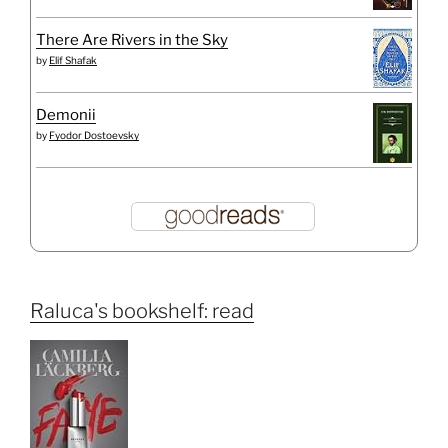
There Are Rivers in the Sky
by
Elif Shafak
Demonii
by
Fyodor Dostoevsky
Raluca's bookshelf: read