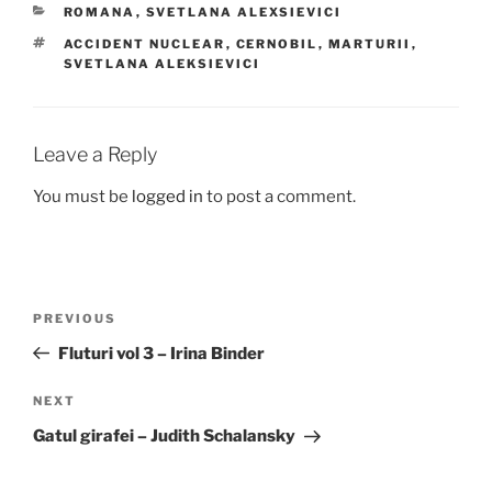
CATEGORIES
ROMANA
,
SVETLANA ALEXSIEVICI
TAGS
ACCIDENT NUCLEAR
,
CERNOBIL
,
MARTURII
,
SVETLANA ALEKSIEVICI
Leave a Reply
You must be
logged in
to post a comment.
Post
Previous
PREVIOUS
navigation
Post
Fluturi vol 3 – Irina Binder
Next
NEXT
Post
Gatul girafei – Judith Schalansky