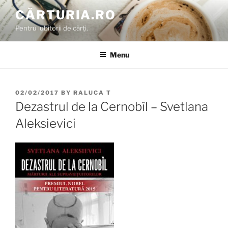
Skip
CĂRTURIA.RO
to
Pentru iubitorii de cărți.
content
Menu
POSTED
02/02/2017
BY
RALUCA T
ON
Dezastrul de la Cernobîl – Svetlana
Aleksievici