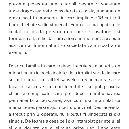
prezinta povestea unei distopii despre o societate
unde dragostea este considerata o boala, una atat de
grava incat in momentul in care implinesc 18 ani, toti
tinerii trebuie sa fie vindecati. Pentru ca mai apoi sa fie
cuplati cu o alta persoana cu care se casatoresc si
formeaza o familie dar fara a fi vreun moment apropiati
asa cum ar fi normal intr-o societate ca a noastra de
exemplu.
Doar ca familia in care traiesc trebuie sa aiba grija de
minori, sa un ia boala inainte de a implini varsta la care
se pot opera, caci altfel sansele ca vindecarea sa se
faca cu succes scad considerabil si se pot provoca
chiar si complicatii care pot duce la imbolnavirea
permanenta a persoanei, asa cum s-a intamplat cu
mama Lenei, personajul nostru principal. Desi aceasta
a trecut prin 3 operatii, nu a putut fi vindecata si s-a
sinucis. De teama a ceea ce i s-a intamplat parintelui ei
si din dorinta de a elimina orice risc, Lena este