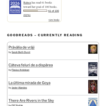
Raluca
has read 61 books
toward her goal of 100 books.
61 of 100
(61%)
view books
GOODREADS – CURRENTLY READING
Prăvălia de vrăji
by
Sarah Beth Durst
Câteva feluri de a dispărea
by
Flavius Ardelean
La última mirada de Goya
by
Javier Alandes
There Are Rivers in the Sky
by
Elif Shafak