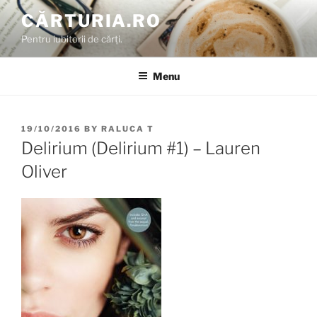
Skip
CĂRTURIA.RO
to
Pentru iubitorii de cărți.
content
Menu
POSTED
19/10/2016
BY
RALUCA T
ON
Delirium (Delirium #1) – Lauren
Oliver