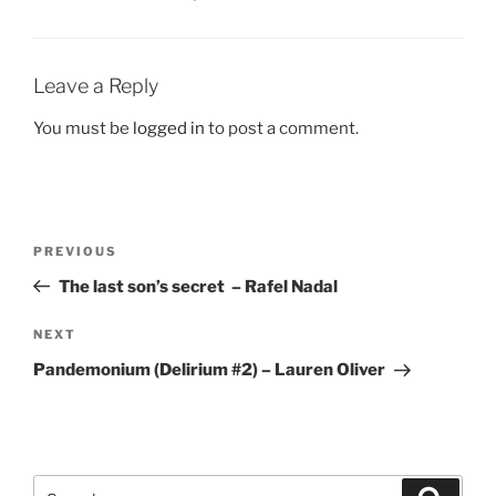
Leave a Reply
You must be
logged in
to post a comment.
Post
Previous
PREVIOUS
navigation
Post
The last son’s secret – Rafel Nadal
Next
NEXT
Post
Pandemonium (Delirium #2) – Lauren Oliver
Search
Search