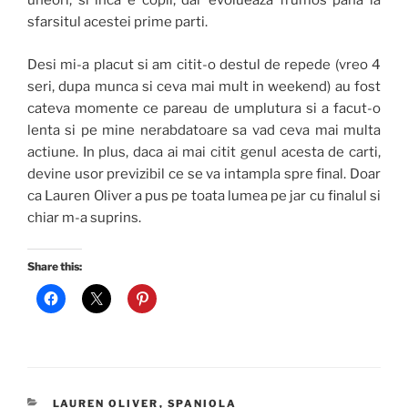
uneori, si inca e copil, dar evolueaza frumos pana la
sfarsitul acestei prime parti.
Desi mi-a placut si am citit-o destul de repede (vreo 4
seri, dupa munca si ceva mai mult in weekend) au fost
cateva momente ce pareau de umplutura si a facut-o
lenta si pe mine nerabdatoare sa vad ceva mai multa
actiune. In plus, daca ai mai citit genul acesta de carti,
devine usor previzibil ce se va intampla spre final. Doar
ca Lauren Oliver a pus pe toata lumea pe jar cu finalul si
chiar m-a suprins.
Share this:
CATEGORIES
LAUREN OLIVER
,
SPANIOLA